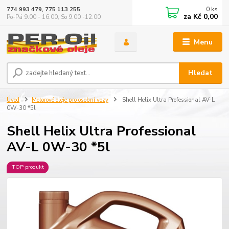
0
ks
774 993 479, 775 113 255
za
Kč 0,00
Po-Pá 9.00 - 16.00, So 9.00 -12.00
Menu
Hledat
Úvod
Motorové oleje pro osobní vozy
Shell Helix Ultra Professional AV-L
0W-30 *5l
Shell Helix Ultra Professional
AV-L 0W-30 *5l
TOP produkt