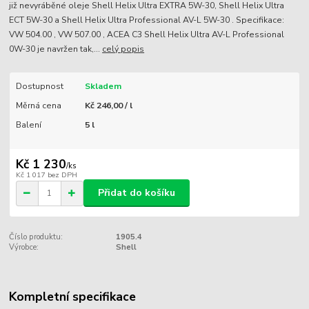
již nevyráběné oleje Shell Helix Ultra EXTRA 5W-30, Shell Helix Ultra
ECT 5W-30 a Shell Helix Ultra Professional AV-L 5W-30 . Specifikace:
VW 504.00 , VW 507.00 , ACEA C3 Shell Helix Ultra AV-L Professional
0W-30 je navržen tak,...
celý popis
Dostupnost
Skladem
Měrná cena
Kč 246,00 / l
Balení
5 l
Kč 1 230
/
ks
Kč 1 017
bez DPH
Přidat do košíku
Číslo produktu:
1905.4
Výrobce:
Shell
Kompletní specifikace