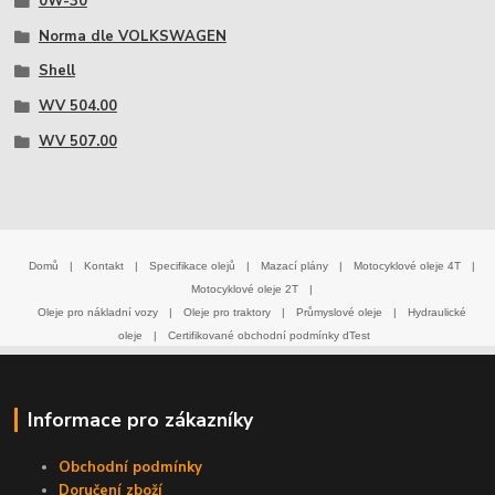
0W-30
Norma dle VOLKSWAGEN
Shell
WV 504.00
WV 507.00
Domů
|
Kontakt
|
Specifikace olejů
|
Mazací plány
|
Motocyklové oleje 4T
|
Motocyklové oleje 2T
|
Oleje pro nákladní vozy
|
Oleje pro traktory
|
Průmyslové oleje
|
Hydraulické
oleje
|
Certifikované obchodní podmínky dTest
Informace pro zákazníky
Obchodní podmínky
Doručení zboží