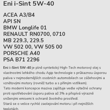
Eni i-Sint 5W-40
ACEA A3/B4
API SN
BMW Longlife 01
RENAULT RN0700, 0710
MB 229.3, 229.5
VW 502 00, VW 505 00
PORSCHE A40
PSA B71 2296
Eni i-Sint 5W-40
je plně syntetický High-Tech motorový olej s
vlastnostmi lehkého chodu Agip technologie s průkaznou úsporou
paliva v nejmodernějších osobních automobilech se zážehovými a
vznětovými motory (rovněž turbo a s přímým vstřikem).
Tato moderní koncepce maziva zajišťuje vedle výtečné ochrany
proti opotřebování úsporu paliva až 3% a přispívá výrazně
sníženými emisemi k ochraně životního prostředí.
Stará se o velice rychlé zaolejování motoru i při nejnižších
teplotách.