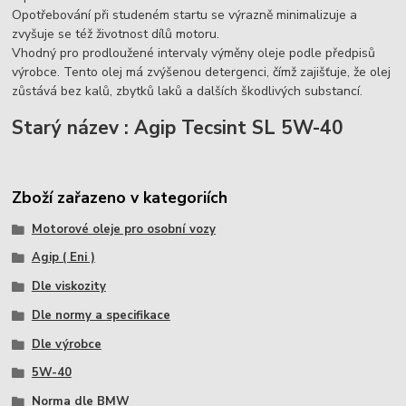
Opotřebování při studeném startu se výrazně minimalizuje a
zvyšuje se též životnost dílů motoru.
Vhodný pro prodloužené intervaly výměny oleje podle předpisů
výrobce. Tento olej má zvýšenou detergenci, čímž zajišťuje, že olej
zůstává bez kalů, zbytků laků a dalších škodlivých substancí.
Starý název : Agip Tecsint SL 5W-40
Zboží zařazeno v kategoriích
Motorové oleje pro osobní vozy
Agip ( Eni )
Dle viskozity
Dle normy a specifikace
Dle výrobce
5W-40
Norma dle BMW