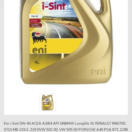
Eni i-Sint 5W-40 ACEA A3/B4 API SNBMW Longlife 01 RENAULT RN0700,
0710 MB 229.3, 229.5VW 502 00, VW 505 00 PORSCHE A40 PSA B71 2296