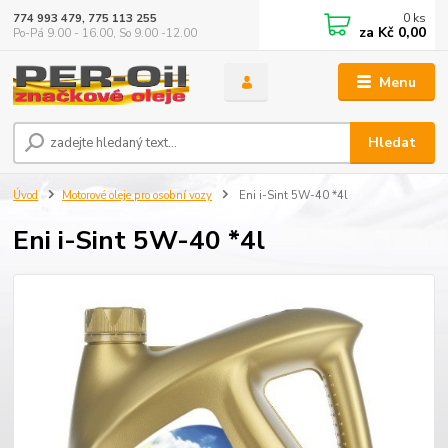
0
ks
774 993 479, 775 113 255
za
Kč 0,00
Po-Pá 9.00 - 16.00, So 9.00 -12.00
Menu
Hledat
Úvod
Motorové oleje pro osobní vozy
Eni i-Sint 5W-40 *4l
Eni i-Sint 5W-40 *4l