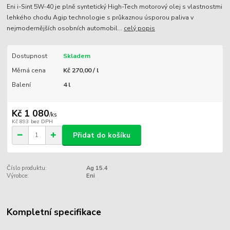
Eni i-Sint 5W-40 je plně syntetický High-Tech motorový olej s vlastnostmi
lehkého chodu Agip technologie s průkaznou úsporou paliva v
nejmodernějších osobních automobil...
celý popis
Dostupnost
Skladem
Měrná cena
Kč 270,00 / l
Balení
4 l
Kč 1 080
/
ks
Kč 893
bez DPH
Přidat do košíku
Číslo produktu:
Ag 15.4
Výrobce:
Eni
Kompletní specifikace