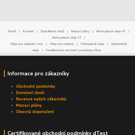
Domů
|
Kontakt
|
Specifikace olejů
|
Mazací plány
|
Motocyklové oleje 4T
|
Motocyklové oleje 2T
|
Oleje pro nákladní vozy
|
Oleje pro traktory
|
Průmyslové oleje
|
Hydraulické
oleje
|
Certifikované obchodní podmínky dTest
Informace pro zákazníky
Obchodní podmínky
Doručení zboží
Recenze našich zákazníků
Mazací plány
Obecná doporučení
Certifikované obchodní podmínky dTest