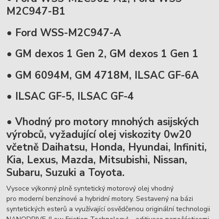
M2C947-B1
• Ford WSS-M2C947-A
• GM dexos 1 Gen 2, GM dexos 1 Gen 1
• GM 6094M, GM 4718M, ILSAC GF-6A
• ILSAC GF-5, ILSAC GF-4
• Vhodný pro motory mnohých asijských
výrobců, vyžadující olej viskozity 0w20
včetně Daihatsu, Honda, Hyundai, Infiniti,
Kia, Lexus, Mazda, Mitsubishi, Nissan,
Subaru, Suzuki a Toyota.
Vysoce výkonný plně syntetický motorový olej vhodný
pro moderní benzínové a hybridní motory. Sestavený na bázi
syntetických esterů a využívající osvědčenou originální technologii