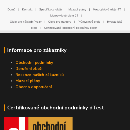
Domů
|
Kontakt
|
Specifikace olejů
|
Mazací plány
|
Motocyklové oleje 4T
|
Motocyklové oleje 2T
|
Oleje pro nákladní vozy
|
Oleje pro traktory
|
Průmyslové oleje
|
Hydraulické
oleje
|
Certifikované obchodní podmínky dTest
Informace pro zákazníky
Obchodní podmínky
Doručení zboží
Recenze našich zákazníků
Mazací plány
Obecná doporučení
Certifikované obchodní podmínky dTest