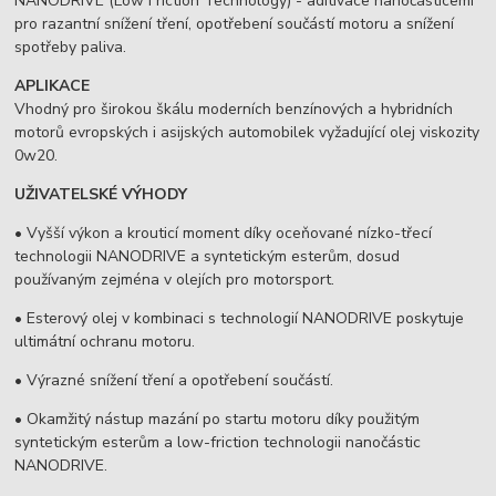
NANODRIVE (Low Friction Technology) - aditivace nanočásticemi
pro razantní snížení tření, opotřebení součástí motoru a snížení
spotřeby paliva.
APLIKACE
Vhodný pro širokou škálu moderních benzínových a hybridních
motorů evropských i asijských automobilek vyžadující olej viskozity
0w20.
UŽIVATELSKÉ VÝHODY
• Vyšší výkon a krouticí moment díky oceňované nízko-třecí
technologii NANODRIVE a syntetickým esterům, dosud
používaným zejména v olejích pro motorsport.
• Esterový olej v kombinaci s technologií NANODRIVE poskytuje
ultimátní ochranu motoru.
• Výrazné snížení tření a opotřebení součástí.
• Okamžitý nástup mazání po startu motoru díky použitým
syntetickým esterům a low-friction technologii nanočástic
NANODRIVE.