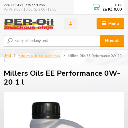
0
ks
774 993 479, 775 113 255
za
Kč 0,00
Po-Pá 9.00 - 16.00, So 9.00 -12.00
Menu
Hledat
Úvod
Motorové oleje pro osobní vozy
Millers Oils EE Performance 0W-20
1 l
Millers Oils EE Performance 0W-
20 1 l