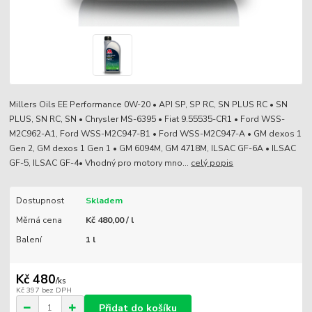
Millers Oils EE Performance 0W-20 • API SP, SP RC, SN PLUS RC • SN
PLUS, SN RC, SN • Chrysler MS-6395 • Fiat 9.55535-CR1 • Ford WSS-
M2C962-A1, Ford WSS-M2C947-B1 • Ford WSS-M2C947-A • GM dexos 1
Gen 2, GM dexos 1 Gen 1 • GM 6094M, GM 4718M, ILSAC GF-6A • ILSAC
GF-5, ILSAC GF-4• Vhodný pro motory mno...
celý popis
Dostupnost
Skladem
Měrná cena
Kč 480,00 / l
Balení
1 l
Kč 480
/
ks
Kč 397
bez DPH
Přidat do košíku