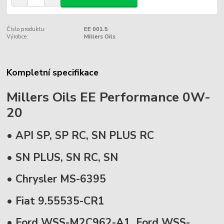
Číslo produktu:
EE 001.5
Výrobce:
Millers Oils
Kompletní specifikace
Millers Oils EE Performance 0W-
20
• API SP, SP RC, SN PLUS RC
• SN PLUS, SN RC, SN
• Chrysler MS-6395
• Fiat 9.55535-CR1
• Ford WSS-M2C962-A1, Ford WSS-