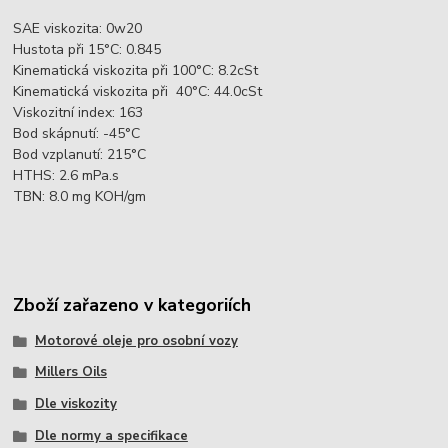
SAE viskozita: 0w20
Hustota při 15°C: 0.845
Kinematická viskozita při 100°C: 8.2cSt
Kinematická viskozita při 40°C: 44.0cSt
Viskozitní index: 163
Bod skápnutí: -45°C
Bod vzplanutí: 215°C
HTHS: 2.6 mPa.s
TBN: 8.0 mg KOH/gm
Zboží zařazeno v kategoriích
Motorové oleje pro osobní vozy
Millers Oils
Dle viskozity
Dle normy a specifikace