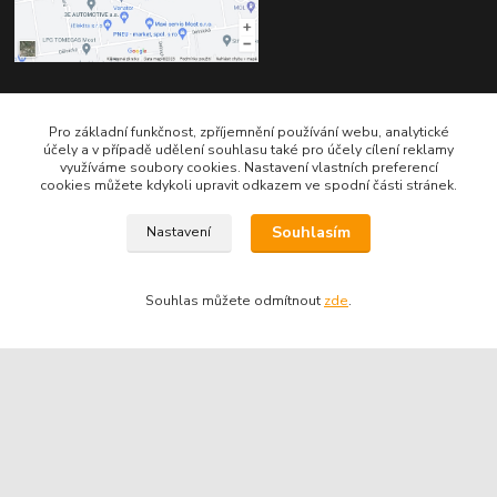
Kontakty
Pro základní funkčnost, zpříjemnění používání webu, analytické
účely a v případě udělení souhlasu také pro účely cílení reklamy
využíváme soubory cookies. Nastavení vlastních preferencí
cookies můžete kdykoli upravit odkazem ve spodní části stránek.
Souhlasím
Nastavení
Telefon pro technické dotazy: 775 113 255
Souhlas můžete odmítnout
zde
.
Telefon do našeho obchodu : 774 993 479
info@znackoveoleje.cz
Vytvořeno na
Eshop-rychle.cz