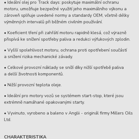
• Ideální olej pro Track days: poskytuje maximální ochranu
motoru, umožňuje bezpečné využití jeho maximálního výkonu a
zároveň splňuje uvedené normy a standardy OEM, včetně délky
výměnných intervalů při běžném civilním používání.
• Koeficient tření při zahřátí motoru rapidně klesá, což výrazně
přispívá ke snížení spotřeby paliva a redukci výfukových zplodin.
• Vyšší spolehlivost motoru, ochrana proti opotřebení součástí
a snížení rizika mechanické závady.
• Celkové provozní náklady se sníží díky nižší spotřebě paliva
a delší životnosti komponentů.
• Nižší provozní teplota oleje.
• Ideální pro motory vozů se systémem start-stop, které jsou
extrémně namáhané opakovanými starty.
• Vyvinuto, vyrobeno a baleno v Anglii - originál firmy Millers Oils
Ltd.
CHARAKTERISTIKA