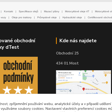
|
Kontakt
|
Specifikace olejů
|
Mazací plány
|
Motocyklové oleje 4T
|
Motocyklové ol
 vozy
|
Oleje pro traktory
|
Průmyslové oleje
|
Hydraulické oleje
|
Certifikované obcho
kované obchodní
Kde nás najdete
ky dTest
Obchodní 25
434 01 Most
čnost, zpříjemnění používání webu, analytické účely a v případě udělení
y využíváme soubory cookies. Nastavení vlastních preferencí cookies mů