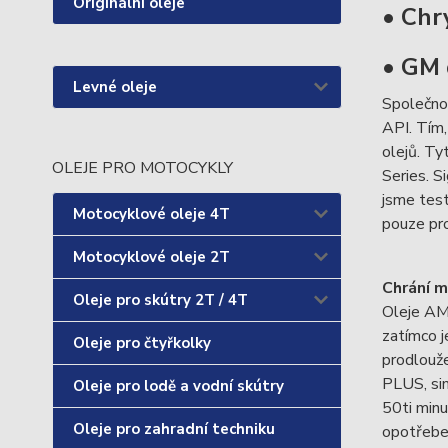
Originální oleje
• Chr
• GM 
Levné oleje
Společnos
API. Tím,
olejů. Ty
OLEJE PRO MOTOCYKLY
Series. Si
jsme test
Motocyklové oleje 4T
pouze pro
Motocyklové oleje 2T
Chrání m
Oleje pro skútry 2T / 4T
Oleje AMS
zatímco j
Oleje pro čtyřkolky
prodlouže
PLUS, sim
Oleje pro lodě a vodní skútry
50ti minu
Oleje pro zahradní techniku
opotřeben