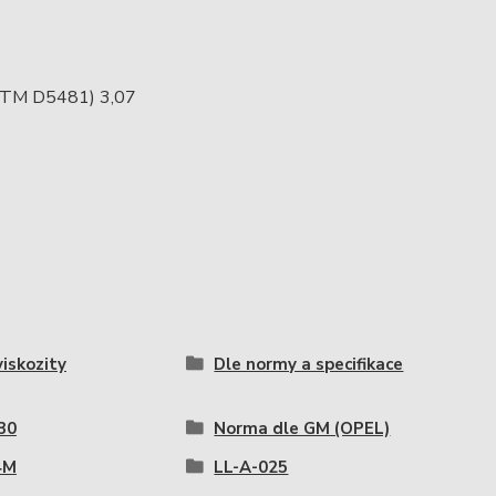
(ASTM D5481) 3,07
viskozity
Dle normy a specifikace
30
Norma dle GM (OPEL)
4M
LL-A-025