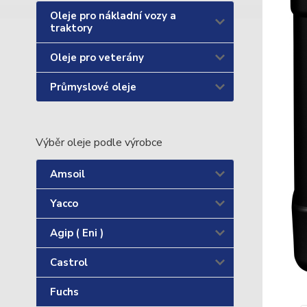
Oleje pro nákladní vozy a
traktory
Oleje pro veterány
Průmyslové oleje
Výběr oleje podle výrobce
Amsoil
Yacco
Agip ( Eni )
Castrol
Fuchs