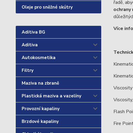
řadě, aby
Oleje pro sněžné skútry
ochrany 
důležitých
Více inf
Aditiva BG
Aditiva
Technic
Autokosmetika
Kinemati
Filtry
Kinemati
Maziva na zbraně
Viscosit
Plastická maziva a vazelíny
Viscosit
Provozní kapaliny
Flash Po
Brzdové kapaliny
Fire Poi