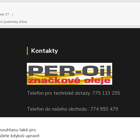
eje 2T
|
dní podmínky dTest
Kontakty
Telefon pro technické dotazy: 775 113 255
Telefon do našeho obchodu : 774 993 479
info@znackoveoleje.cz
 souhlasu také pro
žete kdykoli upravit