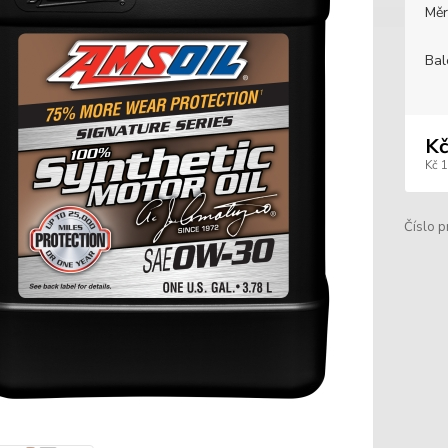
Měr
Bal
Kč
Kč 
Číslo p