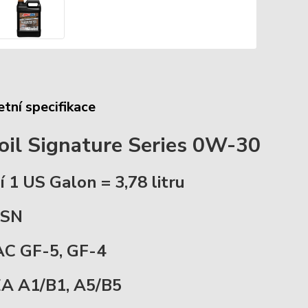
tní specifikace
il Signature Series 0W-30
í 1 US Galon = 3,78 litru
 SN
AC GF-5, GF-4
A A1/B1, A5/B5