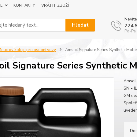
E
KONTAKTY
VRÁTIT ZBOŽÍ
Nevíte
Hledat
774 
Po-Pá 
otorové oleje pro osobní vozy
Amsoil Signature Series Synthetic Moto
il Signature Series Synthetic M
Amsoil
SN • I
GM dex
Společ
uveden
Dos