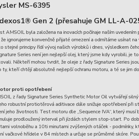
ysler MS-6395
dexos1® Gen 2 (přesahuje GM LL-A-02
t AMSOIL byla založena na inovacích počínaje naším uvedením prv
 že ignorujeme konvenčně přijaté omezení a odmítáme usínat na 
to stejné principy řídí vývoj našich výrobků i dnes, výsledkem 
gnature Series není jen nejlepší olej, který jsme kdy vyrobili, je 
ovali. Někteří mohou tvrdit, že oleje z řady Signature Series j
 ty, kteří chtějí absolutně nejlepší ochranu motoru, a té se jim d
otor proti opotřebení
OIL z řady Signature Series Synthetic Motor Oil vytvářejí silný
eho robustní protiotěrová aditivace dále snižuje opotřebení při 
ní jeho životnosti. Test motoru dle „Sequence IVA“, který musí
uluje prodloužený interval při jízdách stylem stop-start. Po d
tami volnoběhu a 10ti minutami zvýšených otáček - podmínky, k
í vačkové hřídele v 84 místech a určuje se průměrné skóre. Použi