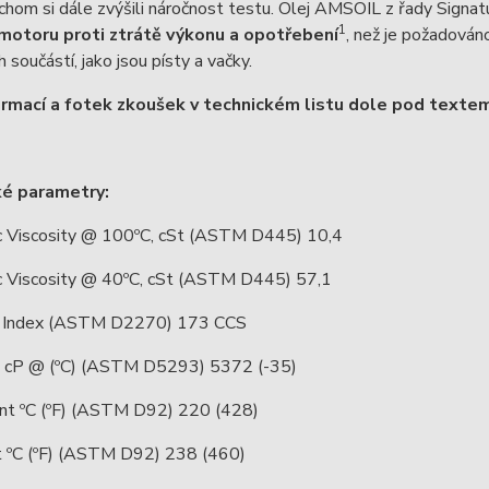
chom si dále zvýšili náročnost testu. Olej AMSOIL z řady Signa
1
motoru proti ztrátě výkonu a opotřebení
, než je požadová
 součástí, jako jsou písty a vačky.
ormací a fotek zkoušek v technickém listu dole pod texte
ké parametry:
c Viscosity @ 100ºC, cSt (ASTM D445) 10,4
c Viscosity @ 40ºC, cSt (ASTM D445) 57,1
y Index (ASTM D2270) 173 CCS
y, cP @ (ºC) (ASTM D5293) 5372 (-35)
int ºC (ºF) (ASTM D92) 220 (428)
nt ºC (ºF) (ASTM D92) 238 (460)