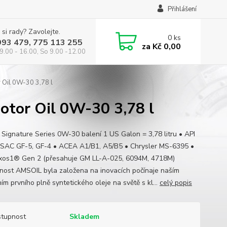
Přihlášení
 si rady? Zavolejte.
0
ks
993 479, 775 113 255
za
Kč 0,00
9.00 - 16.00, So 9.00 -12.00
r Oil 0W-30 3,78 l
otor Oil 0W-30 3,78 l
 Signature Series 0W-30 balení 1 US Galon = 3,78 litru • API
LSAC GF-5, GF-4 • ACEA A1/B1, A5/B5 • Chrysler MS-6395 •
os1® Gen 2 (přesahuje GM LL-A-025, 6094M, 4718M)
nost AMSOIL byla založena na inovacích počínaje naším
ím prvního plně syntetického oleje na světě s kl...
celý popis
tupnost
Skladem