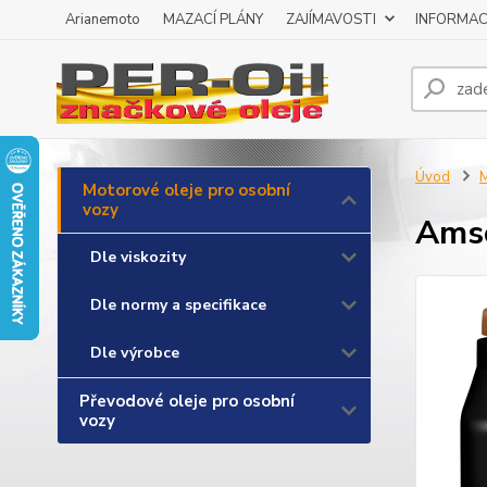
Arianemoto
MAZACÍ PLÁNY
ZAJÍMAVOSTI
INFORMAC
Úvod
M
Motorové oleje pro osobní
vozy
Amso
Dle viskozity
Dle normy a specifikace
Dle výrobce
Převodové oleje pro osobní
vozy