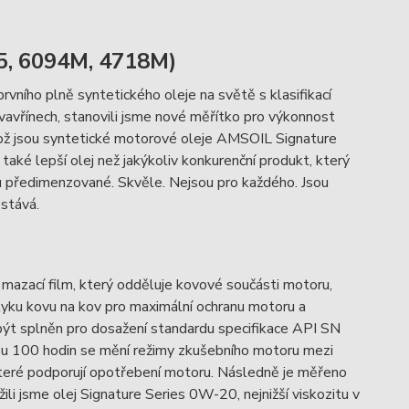
5, 6094M, 4718M)
ního plně syntetického oleje na světě s klasifikací
vavřínech, stanovili jsme nové měřítko pro výkonnost
čehož jsou syntetické motorové oleje AMSOIL Signature
to také lepší olej než jakýkoliv konkurenční produkt, který
sou předimenzované. Skvěle. Nejsou pro každého. Jsou
ostává.
 mazací film, který odděluje kovové součásti motoru,
styku kovu na kov pro maximální ochranu motoru a
 být splněn pro dosažení standardu specifikace API SN
obu 100 hodin se mění režimy zkušebního motoru mezi
teré podporují opotřebení motoru. Následně je měřeno
li jsme olej Signature Series 0W-20, nejnižší viskozitu v