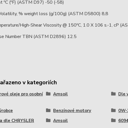
nt ºC (ºF) (ASTM D97) -50 (-58)
latility, % weight loss (g/100g) (ASTM D5800) 8,8
perature/High-Shear Viscosity @ 150ºC, 1.0 X 106 s.-1, cP 
ase Number TBN (ASTM D2896) 12.5
zařazeno v kategoriích
ové oleje pro osobní
Amsoil
Dle 
ýrobce
Benzínové motory
0W-
a dle CHRYSLER
Amsoil
609