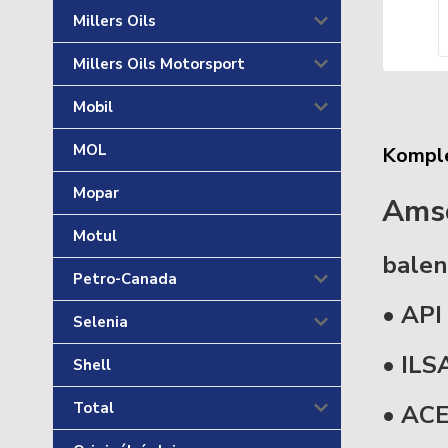
Millers Oils
Millers Oils Motorsport
Mobil
MOL
Komple
Mopar
Amso
Motul
balen
Petro-Canada
• API
Selenia
• ILS
Shell
Total
• ACE