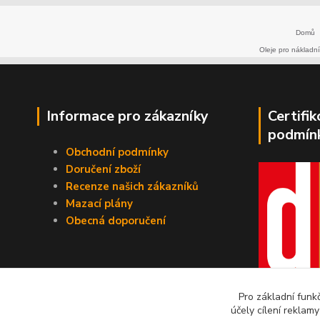
Domů
Oleje pro nákladní
Informace pro zákazníky
Certifi
podmín
Obchodní podmínky
Doručení zboží
Recenze našich zákazníků
Mazací plány
Obecná doporučení
Pro základní funk
účely cílení reklam