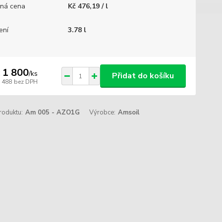
ná cena
Kč 476,19 / l
ení
3.78 l
 1 800
/
ks
Přidat do košíku
1 488
bez DPH
roduktu:
Am 005 - AZO1G
Výrobce:
Amsoil