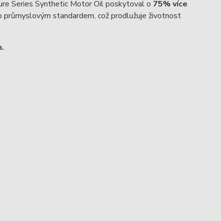
ture Series Synthetic Motor Oil poskytoval o
75% více
no průmyslovým standardem, což prodlužuje životnost
m.