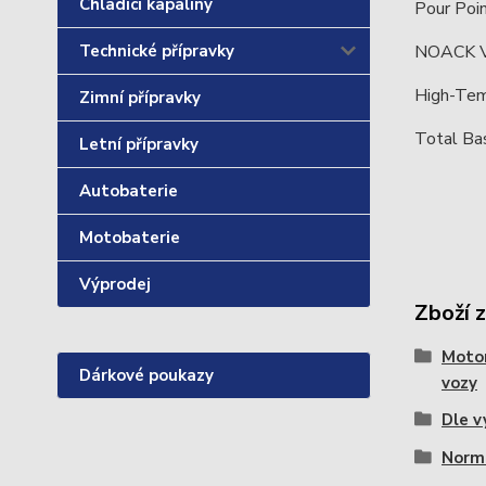
Chladící kapaliny
Pour Poi
Technické přípravky
NOACK Vo
High-Tem
Zimní přípravky
Total B
Letní přípravky
Autobaterie
Motobaterie
Výprodej
Zboží 
Motor
Dárkové poukazy
vozy
Dle v
Norm