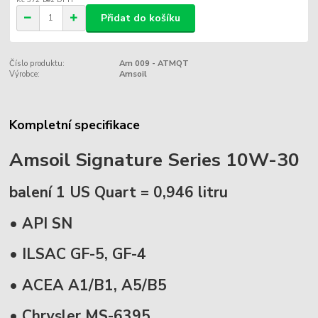
Přidat do košíku
Číslo produktu:
Am 009 - ATMQT
Výrobce:
Amsoil
Kompletní specifikace
Amsoil Signature Series 10W-30
balení 1 US Quart = 0,946 litru
• API SN
• ILSAC GF-5, GF-4
• ACEA A1/B1, A5/B5
• Chrysler MS-6395