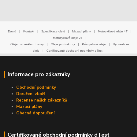
Domů
|
Kontakt
|
Specifikace olejů
|
Mazací plány
|
Motocyklové oleje 4T
|
Motocyklové oleje 2T
|
Oleje pro nákladní vozy
|
Oleje pro traktory
|
Průmyslové oleje
|
Hydraulické
oleje
|
Certifikované obchodní podmínky dTest
Informace pro zákazníky
Obchodní podmínky
Doručení zboží
Recenze našich zákazníků
Mazací plány
Obecná doporučení
Certifikované obchodní podmínky dTest