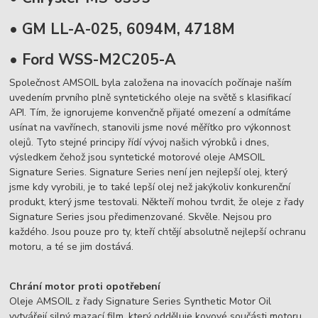
• GM LL-A-025, 6094M, 4718M
• Ford WSS-M2C205-A
Společnost AMSOIL byla založena na inovacích počínaje naším
uvedením prvního plně syntetického oleje na světě s klasifikací
API. Tím, že ignorujeme konvenčně přijaté omezení a odmítáme
usínat na vavřínech, stanovili jsme nové měřítko pro výkonnost
olejů. Tyto stejné principy řídí vývoj našich výrobků i dnes,
výsledkem čehož jsou syntetické motorové oleje AMSOIL
Signature Series. Signature Series není jen nejlepší olej, který
jsme kdy vyrobili, je to také lepší olej než jakýkoliv konkurenční
produkt, který jsme testovali. Někteří mohou tvrdit, že oleje z řady
Signature Series jsou předimenzované. Skvěle. Nejsou pro
každého. Jsou pouze pro ty, kteří chtějí absolutně nejlepší ochranu
motoru, a té se jim dostává.
Chrání motor proti opotřebení
Oleje AMSOIL z řady Signature Series Synthetic Motor Oil
vytvářejí silný mazací film, který odděluje kovové součásti motoru,