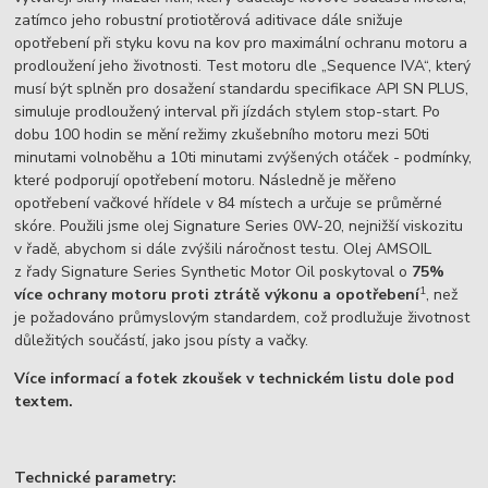
zatímco jeho robustní protiotěrová aditivace dále snižuje
opotřebení při styku kovu na kov pro maximální ochranu motoru a
prodloužení jeho životnosti. Test motoru dle „Sequence IVA“, který
musí být splněn pro dosažení standardu specifikace API SN PLUS,
simuluje prodloužený interval při jízdách stylem stop-start. Po
dobu 100 hodin se mění režimy zkušebního motoru mezi 50ti
minutami volnoběhu a 10ti minutami zvýšených otáček - podmínky,
které podporují opotřebení motoru. Následně je měřeno
opotřebení vačkové hřídele v 84 místech a určuje se průměrné
skóre. Použili jsme olej Signature Series 0W-20, nejnižší viskozitu
v řadě, abychom si dále zvýšili náročnost testu. Olej AMSOIL
z řady Signature Series Synthetic Motor Oil poskytoval o
75%
1
více ochrany motoru proti ztrátě výkonu a opotřebení
, než
je požadováno průmyslovým standardem, což prodlužuje životnost
důležitých součástí, jako jsou písty a vačky.
Více informací a fotek zkoušek v technickém listu dole pod
textem.
Technické parametry: