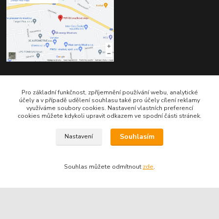
Kontakty
Pro základní funkčnost, zpříjemnění používání webu, analytické
účely a v případě udělení souhlasu také pro účely cílení reklamy
využíváme soubory cookies. Nastavení vlastních preferencí
cookies můžete kdykoli upravit odkazem ve spodní části stránek.
Souhlasím
Nastavení
Telefon pro technické dotazy: 775 113 255
Souhlas můžete odmítnout
zde
.
Telefon do našeho obchodu : 774 993 479
info@znackoveoleje.cz