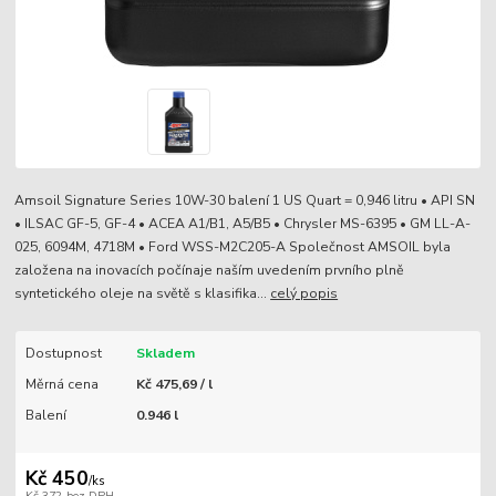
Amsoil Signature Series 10W-30 balení 1 US Quart = 0,946 litru • API SN
• ILSAC GF-5, GF-4 • ACEA A1/B1, A5/B5 • Chrysler MS-6395 • GM LL-A-
025, 6094M, 4718M • Ford WSS-M2C205-A Společnost AMSOIL byla
založena na inovacích počínaje naším uvedením prvního plně
syntetického oleje na světě s klasifika...
celý popis
Dostupnost
Skladem
Měrná cena
Kč 475,69 / l
Balení
0.946 l
Kč 450
/
ks
Kč 372
bez DPH