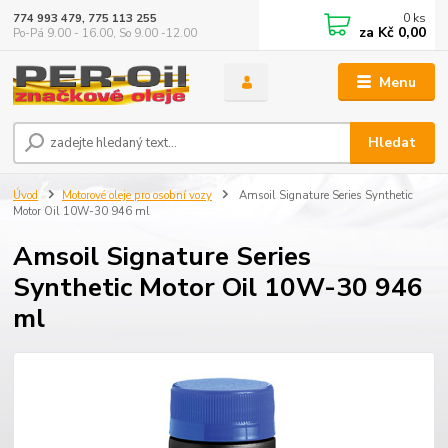
0
ks
774 993 479, 775 113 255
za
Kč 0,00
Po-Pá 9.00 - 16.00, So 9.00 -12.00
Menu
Hledat
Úvod
Motorové oleje pro osobní vozy
Amsoil Signature Series Synthetic
Motor Oil 10W-30 946 ml
Amsoil Signature Series
Synthetic Motor Oil 10W-30 946
ml