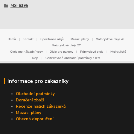
MS-6395
Domů
|
Kontakt
|
Specifikace olejů
|
Mazací plány
|
Motocyklové oleje 4T
|
Motocyklové oleje 2T
|
Oleje pro nákladní vozy
|
Oleje pro traktory
|
Průmyslové oleje
|
Hydraulické
oleje
|
Certifikované obchodní podmínky dTest
Informace pro zákazníky
Obchodní podmínky
Doručení zboží
Recenze našich zákazníků
Mazací plány
Obecná doporučení