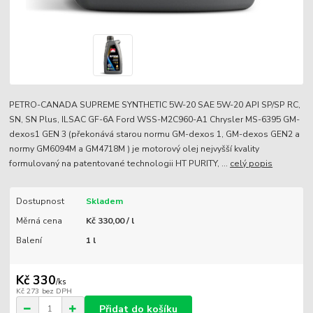
PETRO-CANADA SUPREME SYNTHETIC 5W-20 SAE 5W-20 API SP/SP RC,
SN, SN Plus, ILSAC GF-6A Ford WSS-M2C960-A1 Chrysler MS-6395 GM-
dexos1 GEN 3 (překonává starou normu GM-dexos 1, GM-dexos GEN2 a
normy GM6094M a GM4718M ) je motorový olej nejvyšší kvality
formulovaný na patentované technologii HT PURITY, ...
celý popis
Dostupnost
Skladem
Měrná cena
Kč 330,00 / l
Balení
1 l
Kč 330
/
ks
Kč 273
bez DPH
Přidat do košíku