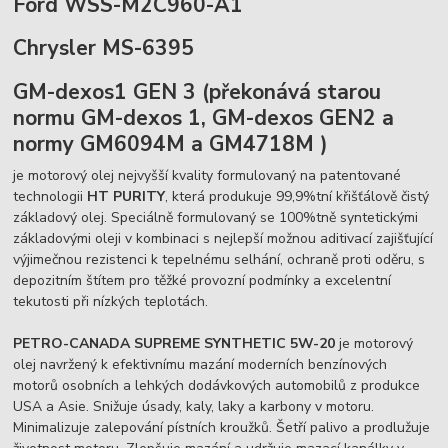
Ford WSS-M2C960-A1
Chrysler MS-6395
GM-dexos1 GEN 3 (překonává starou
normu GM-dexos 1, GM-dexos GEN2 a
normy GM6094M a GM4718M )
je motorový olej nejvyšší kvality formulovaný na patentované
technologii
HT PURITY
, která produkuje 99,9%tní křišťálově čistý
základový olej. Speciálně formulovaný se 100%tně syntetickými
základovými oleji v kombinaci s nejlepší možnou aditivací zajišťující
výjimečnou rezistenci k tepelnému selhání, ochraně proti oděru, s
depozitním štítem pro těžké provozní podmínky a excelentní
tekutosti při nízkých teplotách.
PETRO-CANADA SUPREME
SYNTHETIC
5W-20
je motorový
olej navržený k efektivnímu mazání moderních benzínových
motorů osobních a lehkých dodávkových automobilů z produkce
USA a Asie. Snižuje úsady, kaly, laky a karbony v motoru.
Minimalizuje zalepování pístních kroužků. Šetří palivo a prodlužuje