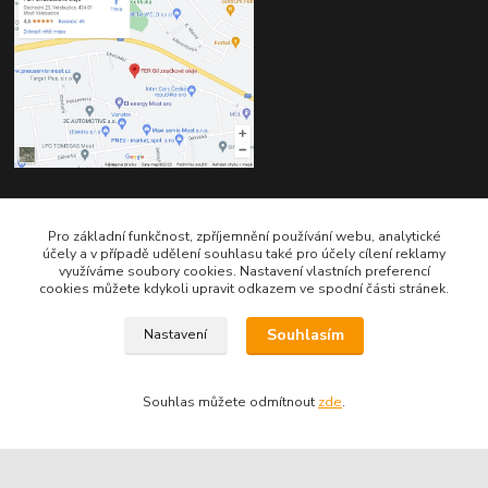
Kontakty
Pro základní funkčnost, zpříjemnění používání webu, analytické
účely a v případě udělení souhlasu také pro účely cílení reklamy
využíváme soubory cookies. Nastavení vlastních preferencí
cookies můžete kdykoli upravit odkazem ve spodní části stránek.
Souhlasím
Nastavení
Telefon pro technické dotazy: 775 113 255
Souhlas můžete odmítnout
zde
.
Telefon do našeho obchodu : 774 993 479
info@znackoveoleje.cz