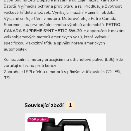
životnost motoru. Zlepšuje mazání a udržuje mazací kanálky v
čistotě. Výjímečná ochrana proti otěru a rzi. Prodlužuje životnost
vačkové hřídele a ložisek. Vynikající mazání v zimním období.
Výrazně snižuje tření v motoru. Motorové oleje Petro Canada
Supreme jsou prvnonáplní mnoha výrobců automobilů.
PETRO-
CANADA SUPREME
SYNTHETIC
5W-20
je doporučen k mazání
velkoobjemových motorů amerických vozů, které vyžadují
specifickou viskozitní třídu a splnění norem amerických
automobilek.
Kompatibilní s motory pracujícím na ethanolové palivo (E85), kde
zaručují ochranu proti korozi.
Zabraňuje LSPI efektu u motorů s přímým vstřikováním GDi, FSi,
TSi.
Související zboží
1
TOP produkt