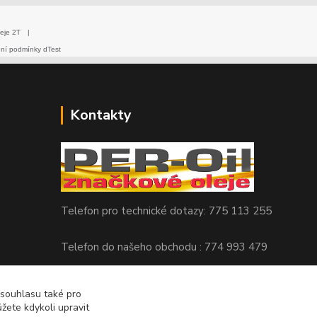
eje 2T
|
dní podmínky dTest
Kontakty
Telefon pro technické dotazy: 775 113 255
Telefon do našeho obchodu : 774 993 479
info@znackoveoleje.cz
 souhlasu také pro
žete kdykoli upravit