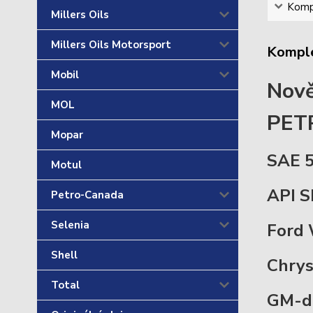
Kompl
Millers Oils
Millers Oils Motorsport
Komple
Mobil
Nově
MOL
PET
Mopar
SAE 
Motul
API S
Petro-Canada
Selenia
Ford
Shell
Chrys
Total
GM-de