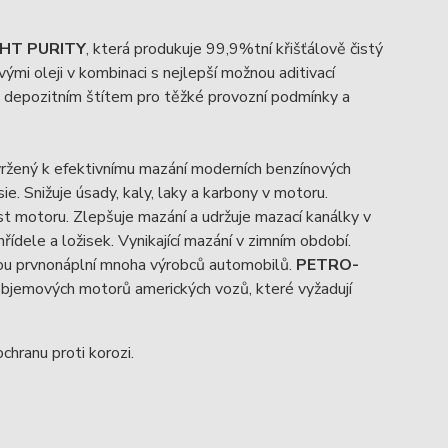
HT PURITY
, která produkuje 99,9%tní křišťálově čistý
i oleji v kombinaci s nejlepší možnou aditivací
, s depozitním štítem pro těžké provozní podmínky a
vržený k efektivnímu mazání moderních benzínových
 Snižuje úsady, kaly, laky a karbony v motoru.
ost motoru. Zlepšuje mazání a udržuje mazací kanálky v
řídele a ložisek. Vynikající mazání v zimním období.
sou prvnonáplní mnoha výrobců automobilů.
PETRO-
bjemových motorů amerických vozů, které vyžadují
chranu proti korozi.