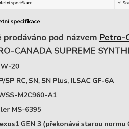
etní specifikace
Sou
tní specifikace
 prodáváno pod názvem
Petro-
RO-CANADA SUPREME SYNTHE
5W-20
P/SP RC, SN, SN Plus, ILSAC GF-6A
 WSS-M2C960-A1
ler MS-6395
xos1 GEN 3 (překonává starou normu