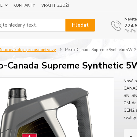
E
KONTAKTY
VRÁTIT ZBOŽÍ
Nevíte
Hledat
774 
Po-Pá 
otorové oleje pro osobní vozy
Petro-Canada Supreme Synthetic 5W-2
o-Canada Supreme Synthetic 5
Nově 
CANAD
SN, SN
GM-dex
GEN2 a
kvality 