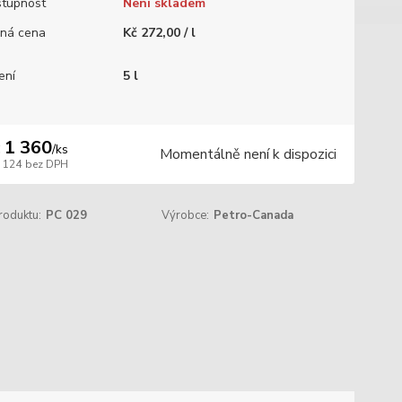
tupnost
Není skladem
ná cena
Kč 272,00 / l
ení
5 l
 1 360
/
ks
Momentálně není k dispozici
1 124
bez DPH
roduktu:
PC 029
Výrobce:
Petro-Canada