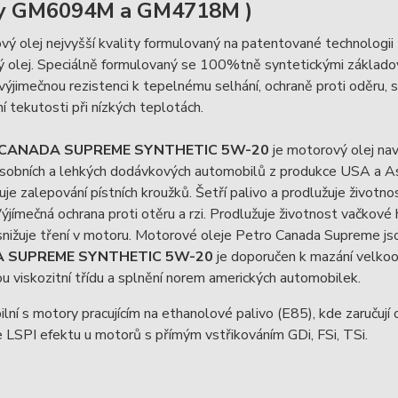
y GM6094M a GM4718M )
vý olej nejvyšší kvality formulovaný na patentované technologii
 olej. Speciálně formulovaný se 100%tně syntetickými základovým
cí výjimečnou rezistenci k tepelnému selhání, ochraně proti oděru
í tekutosti při nízkých teplotách.
CANADA SUPREME
SYNTHETIC
5W-20
je motorový olej na
obních a lehkých dodávkových automobilů z produkce USA a Asie.
uje zalepování pístních kroužků. Šetří palivo a prodlužuje životn
Výjímečná ochrana proti otěru a rzi. Prodlužuje životnost vačkové h
snižuje tření v motoru. Motorové oleje Petro Canada Supreme j
 SUPREME
SYNTHETIC
5W-20
je doporučen k mazání velkoo
ou viskozitní třídu a splnění norem amerických automobilek.
lní s motory pracujícím na ethanolové palivo (E85), kde zaručují o
 LSPI efektu u motorů s přímým vstřikováním GDi, FSi, TSi.