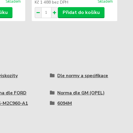
Skladem
Skladem
Kč 1 488
bez DPH
Kč
šíku
Přidat do košíku
viskozity
Dle normy a specifikace
ma dle FORD
Norma dle GM (OPEL)
-M2C960-A1
6094M