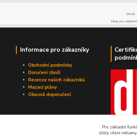
Domů
Oleje pro nákladní
Informace pro zákazníky
Certifi
podmín
Obchodní podmínky
Doručení zboží
Recenze našich zákazníků
Mazací plány
Obecná doporučení
Pro základní funk
účely cílení reklam