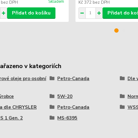
Skladem
6
bez DPH
Kč 372
bez DPH
Přidat do košíku
Přidat do ko
zařazeno v kategoriích
ové oleje pro osobní
Petro-Canada
Dle 
ýrobce
5W-20
Nor
a dle CHRYSLER
Petro-Canada
WSS
S 1 Gen. 2
MS-6395