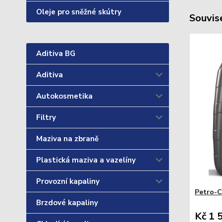
Oleje pro sněžné skútry
Souvise
Aditiva BG
Aditiva
Autokosmetika
Filtry
Maziva na zbraně
Plastická maziva a vazelíny
Provozní kapaliny
Petro-C
Brzdové kapaliny
Kč 1 