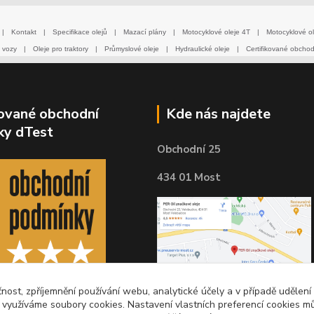
|
Kontakt
|
Specifikace olejů
|
Mazací plány
|
Motocyklové oleje 4T
|
Motocyklové ol
 vozy
|
Oleje pro traktory
|
Průmyslové oleje
|
Hydraulické oleje
|
Certifikované obcho
kované obchodní
Kde nás najdete
ky dTest
Obchodní 25
434 01 Most
čnost, zpříjemnění používání webu, analytické účely a v případě udělení
y využíváme soubory cookies. Nastavení vlastních preferencí cookies mů