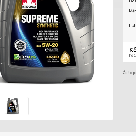
Dos
Měr
Bal
Kč
Kč 
Číslo p