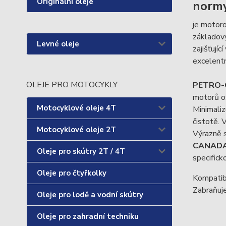
Originální oleje
norm
je motoro
základový
Levné oleje
zajišťují
excelentn
OLEJE PRO MOTOCYKLY
PETRO-
motorů os
Motocyklové oleje 4T
Minimaliz
čistotě. 
Motocyklové oleje 2T
Výrazně 
CANADA
Oleje pro skútry 2T / 4T
specifick
Oleje pro čtyřkolky
Kompatibi
Zabraňuje
Oleje pro lodě a vodní skútry
Oleje pro zahradní techniku