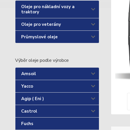
Oleje pro nákladní vozy a
traktory
Oleje pro veterány
Průmyslové oleje
Výběr oleje podle výrobce
Amsoil
Yacco
Agip ( Eni )
Castrol
Fuchs