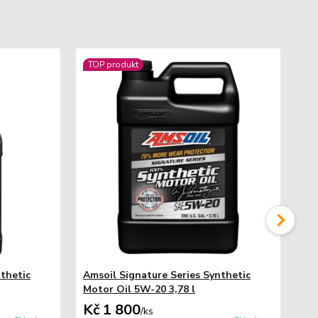
TOP produkt
nthetic
Amsoil Signature Series Synthetic
Am
Motor Oil 5W-20 3,78 l
3,7
Kč 1 800
Kč
/
ks