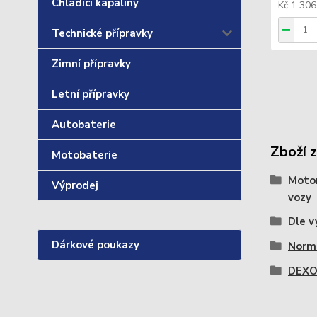
Chladící kapaliny
Kč 1 30
Technické přípravky
Zimní přípravky
Letní přípravky
Autobaterie
Zboží 
Motobaterie
Motor
Výprodej
vozy
Dle v
Dárkové poukazy
Norm
DEXO