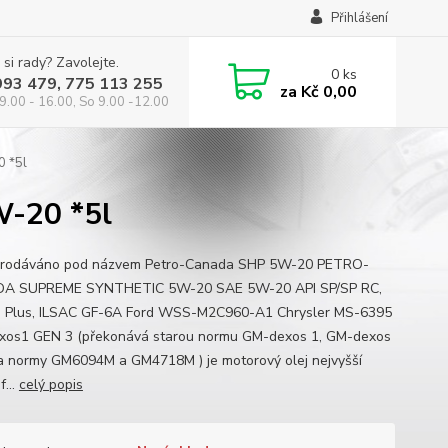
Přihlášení
 si rady? Zavolejte.
0
ks
993 479, 775 113 255
za
Kč 0,00
9.00 - 16.00, So 9.00 -12.00
0 *5l
W-20 *5l
prodáváno pod názvem Petro-Canada SHP 5W-20 PETRO-
A SUPREME SYNTHETIC 5W-20 SAE 5W-20 API SP/SP RC,
 Plus, ILSAC GF-6A Ford WSS-M2C960-A1 Chrysler MS-6395
os1 GEN 3 (překonává starou normu GM-dexos 1, GM-dexos
 normy GM6094M a GM4718M ) je motorový olej nejvyšší
f...
celý popis