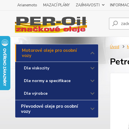
Arianemoto
MAZACÍ PLÁNY
ZAJÍMAVOSTI
INFORMAC
Úvod
M
Motorové oleje pro osobní
vozy
Petr
Dle viskozity
Dle normy a specifikace
Dle výrobce
Převodové oleje pro osobní
vozy