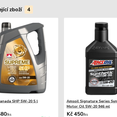
jící zboží
4
anada SHP 5W-20 5 l
Amsoil Signature Series Sy
Motor Oil 5W-20 946 ml
580
Kč 450
/
ks
/
ks