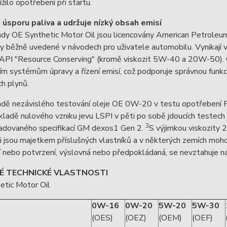
ížilo opotřebení při startu.
 úsporu paliva a udržuje nízký obsah emisí
ady OE Synthetic Motor Oil jsou licencovány American Petroleum
 běžně uvedené v návodech pro uživatele automobilu. Vynikají v 
 API "Resource Conserving" (kromě viskozit 5W-40 a 20W-50). 
m systémům úpravy a řízení emisí, což podporuje správnou funkci
h plynů.
adě nezávislého testování oleje OE 0W-20 v testu opotřebení 
kladě nulového vzniku jevu LSPI v pěti po sobě jdoucích test
3
adovaného specifikací GM dexos1 Gen 2.
S výjimkou viskozity
jsou majetkem příslušných vlastníků a v některých zemích moho
í nebo potvrzení, výslovná nebo předpokládaná, se nevztahuje na j
É TECHNICKÉ VLASTNOSTI
etic Motor Oil
0W-16
0W-20
5W-20
5W-30
(OES)
(OEZ)
(OEM)
(OEF)