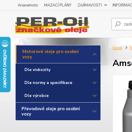
Arianemoto
MAZACÍ PLÁNY
ZAJÍMAVOSTI
INFORMAC
Úvod
M
Motorové oleje pro osobní
vozy
Amso
Dle viskozity
Dle normy a specifikace
Dle výrobce
Převodové oleje pro osobní
vozy