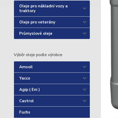
Oleje pro nákladní vozy a
traktory
Oleje pro veterány
Průmyslové oleje
Výběr oleje podle výrobce
Amsoil
Yacco
Agip ( Eni )
Castrol
Fuchs