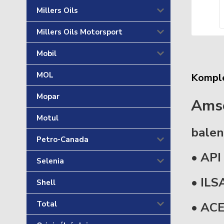
Millers Oils
Millers Oils Motorsport
Mobil
MOL
Komple
Mopar
Amso
Motul
balen
Petro-Canada
• API
Selenia
• ILS
Shell
Total
• ACE