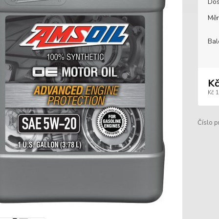
Dos
Měr
Bal
Kč
Kč 
Číslo p