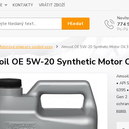
E
KONTAKTY
VRÁTIT ZBOŽÍ
Nevíte
Hledat
774 
Po-Pá 
otorové oleje pro osobní vozy
Amsoil OE 5W-20 Synthetic Motor Oil 3,
il OE 5W-20 Synthetic Motor Oi
Amsoil
• API 
6395 
Gen 2 
ochran
popis