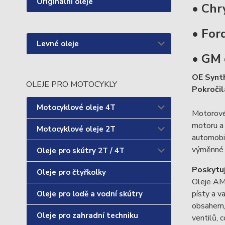
Originální oleje
• Chr
• Fo
Levné oleje
• GM 
OE Synth
OLEJE PRO MOTOCYKLY
Pokročil
Motocyklové oleje 4T
Motorové 
motoru a
Motocyklové oleje 2T
automobil
výměnné i
Oleje pro skútry 2T / 4T
Poskytuj
Oleje pro čtyřkolky
Oleje AMS
písty a v
Oleje pro lodě a vodní skútry
obsahem, 
Oleje pro zahradní techniku
ventilů,