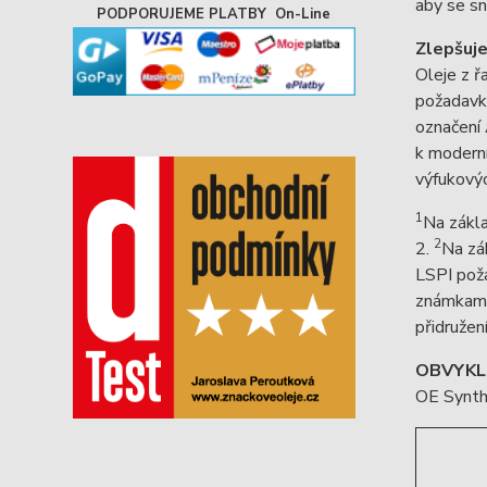
aby se sn
PODPORUJEME PLATBY On-Line
Zlepšuje
Oleje z ř
požadavky
označení
k moderní
výfukovýc
1
Na zákl
2
2.
Na zá
LSPI pož
známkami 
přidružen
OBVYKL
OE Synth