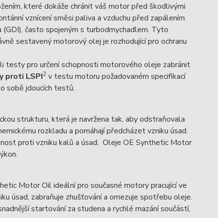
ožením, které dokáže chránit váš motor před škodlivými
ontánní vznícení směsi paliva a vzduchu před zapálením
nu (GDI), často spojeným s turbodmychadlem. Tyto
právně sestavený motorový olej je rozhodující pro ochranu
rhli testy pro určení schopnosti motorového oleje zabránit
2
 proti LSPI
v testu motoru požadovaném specifikací
 sobě jdoucích testů.
kou strukturu, která je navržena tak, aby odstraňovala
 chemickému rozkladu a pomáhají předcházet vzniku úsad.
olnost proti vzniku kalů a úsad. Oleje OE Synthetic Motor
výkon.
thetic Motor Oil ideální pro současné motory pracující ve
iku úsad, zabraňuje zhušťování a omezuje spotřebu oleje.
snadnější startování za studena a rychlé mazání součástí,