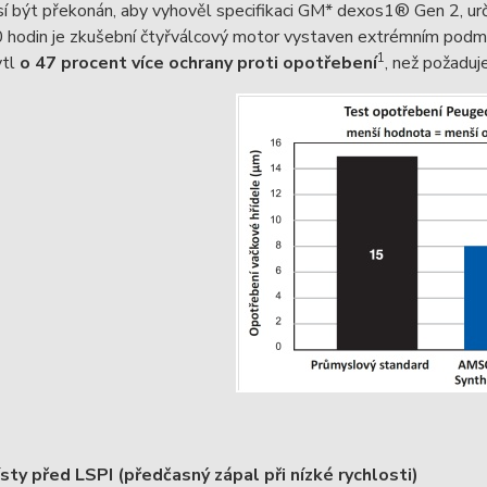
sí být překonán, aby vyhověl specifikaci GM* dexos1® Gen 2, u
 hodin je zkušební čtyřválcový motor vystaven extrémním podm
1
ytl
o 47 procent více ochrany proti opotřebení
, než požadu
ísty před LSPI (předčasný zápal při nízké rychlosti)