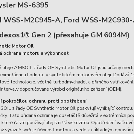
ysler MS-6395
rd WSS-M2C945-A, Ford WSS-M2C930
dexos1® Gen 2 (přesahuje GM 6094M)
etic Motor Oil
á ochrana motoru a výkonnost
oleje AMSOIL z řady OE Synthetic Motor Oil jsou určeny mechanik
 mimořádnou hodnotu v syntetickém motorovém oleji. Dodává 10
ové technologie, včetně turbodmychadel a přímého vstřikování. 
ntervaly doporučované výrobci originálního zařízení (OEM).
í pokročilou ochranu proti opotřebení
OIL z řady OE Synthetic Motor Oil poskytují vynikající kontrolu 
ačky. Tato přidaná ochrana je obzvláště důležitá v extrémních
které často používají olej s nižší viskozitou. Opotřebení vačko
 což výrazně snižuje účinnost motoru a vede k nákladným opra