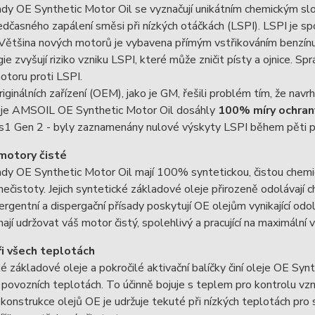
ady OE Synthetic Motor Oil se vyznačují unikátním chemickým sl
edčasného zapálení směsi při nízkých otáčkách (LSPI). LSPI je sp
. Většina nových motorů je vybavena přímým vstřikováním benzí
ie zvyšují riziko vzniku LSPI, které může zničit písty a ojnice. S
otoru proti LSPI.
riginálních zařízení (OEM), jako je GM, řešili problém tím, že nav
eje AMSOIL OE Synthetic Motor Oil dosáhly
100% míry ochrany
1 Gen 2 - byly zaznamenány nulové výskyty LSPI během pěti po
motory čisté
ady OE Synthetic Motor Oil mají 100% syntetickou, čistou chemic
nečistoty. Jejich syntetické základové oleje přirozeně odolávají
tergentní a dispergační přísady poskytují OE olejům vynikající od
ají udržovat váš motor čistý, spolehlivý a pracující na maximální 
ři všech teplotách
é základové oleje a pokročilé aktivační balíčky činí oleje OE Syn
povozních teplotách. To účinně bojuje s teplem pro kontrolu vzn
konstrukce olejů OE je udržuje tekuté při nízkých teplotách pro 