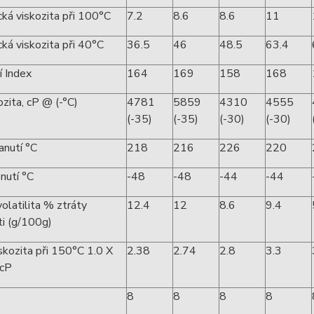
ká viskozita při 100°C
7.2
8.6
8.6
11
ká viskozita při 40°C
36.5
46
48.5
63.4
í Index
164
169
158
168
zita, cP @ (-°C)
4781
5859
4310
4555
(-35)
(-35)
(-30)
(-30)
anutí °C
218
216
226
220
nutí °C
-48
-48
-44
-44
latilita % ztráty
12.4
12
8.6
9.4
i (g/100g)
kozita při 150°C 1.0 X
2.38
2.74
2.8
3.3
 cP
8
8
8
8