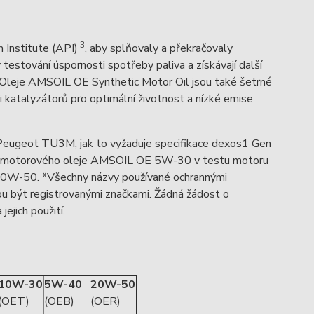
3
 Institute (API)
, aby splňovaly a překračovaly
testování úspornosti spotřeby paliva a získávají další
Oleje AMSOIL OE Synthetic Motor Oil jsou také šetrné
 katalyzátorů pro optimální životnost a nízké emise
Peugeot TU3M, jak to vyžaduje specifikace dexos1 Gen
ech motorového oleje AMSOIL OE 5W-30 v testu motoru
 20W-50. *Všechny názvy používané ochrannými
u být registrovanými značkami. Žádná žádost o
ejich použití.
10W-30
5W-40
20W-50
(OET)
(OEB)
(OER)