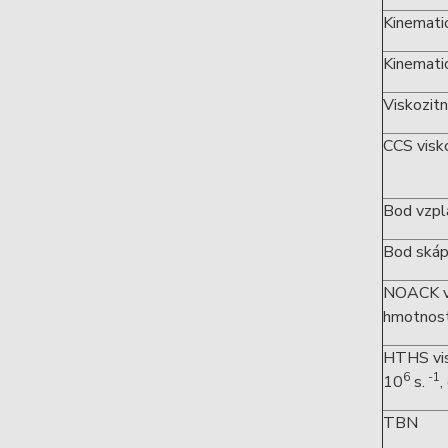
Kinematic
Kinematic
Viskozitn
CCS visko
Bod vzpl
Bod skáp
NOACK vo
hmotnost
HTHS vis
6
-1
10
s.
,
TBN