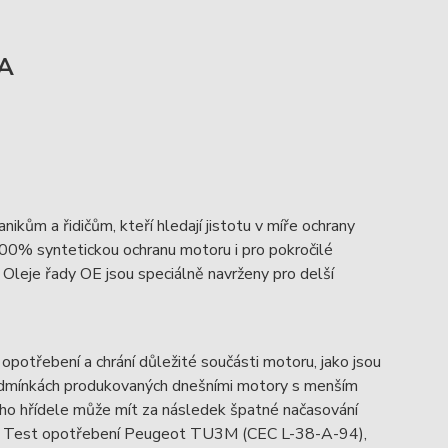
-A
ům a řidičům, kteří hledají jistotu v míře ochrany
0% syntetickou ochranu motoru i pro pokročilé
Oleje řady OE jsou speciálně navrženy pro delší
opotřebení a chrání důležité součásti motoru, jako jsou
 podmínkách produkovaných dnešními motory s menším
vého hřídele může mít za následek špatné načasování
vám. Test opotřebení Peugeot TU3M (CEC L-38-A-94),