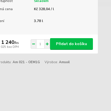
tupnost
Skladem
ná cena
Kč 328,04 / l
ení
3.78 l
 1 240
/
ks
Přidat do košíku
1 025
bez DPH
roduktu:
Am 021 - OEM1G
Výrobce:
Amsoil