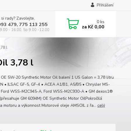
Přihlášení
 si rady? Zavolejte.
0
ks
993 479, 775 113 255
za
Kč 0,00
9.00 - 16.00, So 9.00 -12.00
78 l
l 3,78 l
 OE 5W-20 Synthetic Motor Oil balení 1 US Galon = 3,78 litru
SN • ILSAC GF-5, GF-4 • ACEA A1/B1, A5/B5 • Chrysler MS-
• Ford WSS-M2C945-A, Ford WSS-M2C930-A • GM dexos1®
(přesahuje GM 6094M) OE Synthetic Motor OilPokročilá
a motoru a výkonnost Motorové oleje AMSOIL z řa...
celý