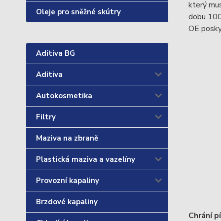
který mu
Oleje pro sněžné skútry
dobu 100
OE posk
Aditiva BG
Aditiva
Autokosmetika
Filtry
Maziva na zbraně
Plastická maziva a vazelíny
Provozní kapaliny
Brzdové kapaliny
Chrání p