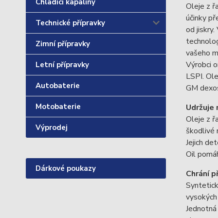
Chladící kapaliny
Oleje z ř
účinky př
Technické přípravky
od jiskry
technolog
Zimní přípravky
vašeho m
Výrobci o
Letní přípravky
LSPI. Ol
Autobaterie
GM dexos
Motobaterie
Udržuje 
Oleje z ř
Výprodej
škodlivé 
Jejich de
Oil pomáh
Dárkové poukazy
Chrání p
Syntetick
vysokých 
Jednotná 