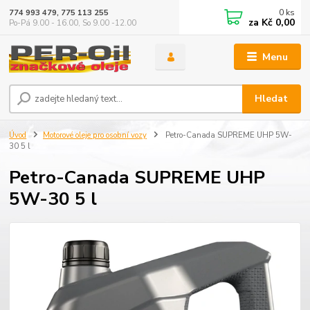
0
ks
774 993 479, 775 113 255
za
Kč 0,00
Po-Pá 9.00 - 16.00, So 9.00 -12.00
Menu
Hledat
Úvod
Motorové oleje pro osobní vozy
Petro-Canada SUPREME UHP 5W-
30 5 l
Petro-Canada SUPREME UHP
5W-30 5 l