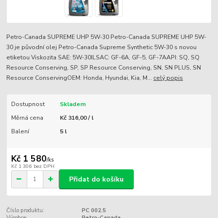
Petro-Canada SUPREME UHP 5W-30 Petro-Canada SUPREME UHP 5W-
30 je původní olej Petro-Canada Supreme Synthetic 5W-30 s novou
etiketou Viskozita SAE: 5W-30ILSAC: GF-6A, GF-5, GF-7AAPI: SQ, SQ
Resource Conserving, SP, SP Resource Conserving, SN, SN PLUS, SN
Resource ConservingOEM: Honda, Hyundai, Kia, M...
celý popis
Dostupnost
Skladem
Měrná cena
Kč 316,00 / l
Balení
5 l
Kč 1 580
/
ks
Kč 1 306
bez DPH
Přidat do košíku
Číslo produktu:
PC 002.5
Výrobce:
Petro-Canada