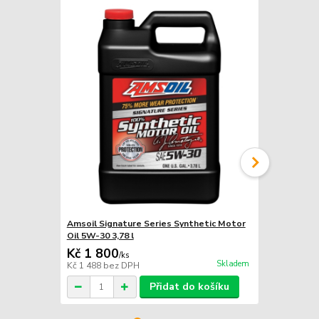
Amsoil Signature Series Synthetic Motor
Amsoil Sign
Oil 5W-30 3,78 l
Oil 5W-30 9
Kč 1 800
Kč 450
/
ks
/
ks
Skladem
Kč 1 488
bez DPH
Kč 372
bez 
Přidat do košíku