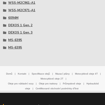
WSS-M2C961-A1
WSS-M2C971-A1
6094M
DEXOS 1 Gen. 2
DEXOS 1 Gen. 3
MS-6395
MS-6395
Domů
|
Kontakt
|
Specifikace olejů
|
Mazací plány
|
Motocyklové oleje 4T
|
Motocyklové oleje 2T
|
Oleje pro nákladní vozy
|
Oleje pro traktory
|
Průmyslové oleje
|
Hydraulické
oleje
|
Certifikované obchodní podmínky dTest