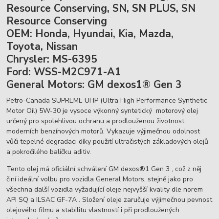
Resource Conserving, SN, SN PLUS, SN
Resource Conserving
OEM: Honda, Hyundai, Kia, Mazda,
Toyota, Nissan
Chrysler: MS-6395
Ford: WSS-M2C971-A1
General Motors: GM dexos1® Gen 3
Petro-Canada SUPREME UHP (Ultra High Performance Synthetic
Motor Oil) 5W-30 je vysoce výkonný syntetický motorový olej
určený pro spolehlivou ochranu a prodlouženou životnost
moderních benzínových motorů. Vykazuje výjimečnou odolnost
vůči tepelné degradaci díky použití ultračistých základových olejů
a pokročilého balíčku aditiv.
Tento olej má oficiální schválení GM dexos®1 Gen 3 , což z něj
činí ideální volbu pro vozidla General Motors, stejně jako pro
všechna další vozidla vyžadující oleje nejvyšší kvality dle norem
API SQ a ILSAC GF-7A . Složení oleje zaručuje výjimečnou pevnost
olejového filmu a stabilitu vlastností i při prodloužených