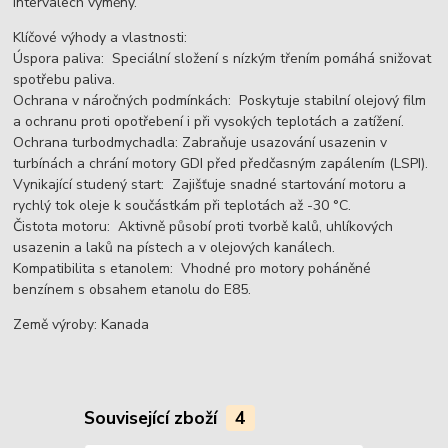
intervalech výměny.
Klíčové výhody a vlastnosti:
Úspora paliva: Speciální složení s nízkým třením pomáhá snižovat
spotřebu paliva.
Ochrana v náročných podmínkách: Poskytuje stabilní olejový film
a ochranu proti opotřebení i při vysokých teplotách a zatížení.
Ochrana turbodmychadla: Zabraňuje usazování usazenin v
turbínách a chrání motory GDI před předčasným zapálením (LSPI).
Vynikající studený start: Zajišťuje snadné startování motoru a
rychlý tok oleje k součástkám při teplotách až -30 °C.
Čistota motoru: Aktivně působí proti tvorbě kalů, uhlíkových
usazenin a laků na pístech a v olejových kanálech.
Kompatibilita s etanolem: Vhodné pro motory poháněné
benzínem s obsahem etanolu do E85.
Země výroby: Kanada
Související zboží
4