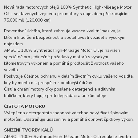
Nová řada motorových olejů 100% Synthetic High-Mileage Motor
Oil - sestavených zejména pro motory s nájezdem překračujícím
75.000 mil (120.000 km)
Preventivní údržba, která zahrnuje vysoce kvalitní maziva, je
klíčem k udržení bezpečnosti a spolehlivosti vozidel s vysokým
nájezdem.
AMSOIL 100% Synthetic High-Mileage Motor Oil je navržen
speciálně pro jedinečné požadavky motorů s vysokým
kilometrovým výkonem a pomáhá prodloužit životnost vašeho
vozidla.
Poskytuje účelnou ochranu v delším životním cyklu vašeho vozidla,
kdy by mohlo mít prospěch z odolnější údržby.
Čistí a chrání motory díky posílené detergenci a aditivním
balíčkem, který bojuje proti degradaci a únikům oleje.
ČISTOTA MOTORU
Vylepšená detergentní schopnost vdechne nový život špinavým
motorům. Odstraňuje usazeniny a pomáhá obnovit špičkový výkon.
SNÍŽENÍ TVORBY KALŮ
AMSOIL 100% Synthetic High-Mileage Motor Oil redukuje tvorbu