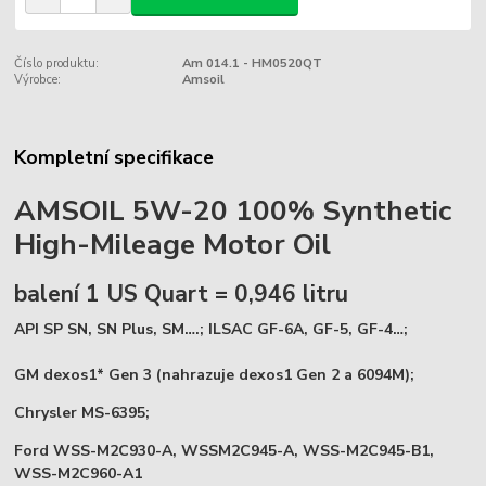
Číslo produktu:
Am 014.1 - HM0520QT
Výrobce:
Amsoil
Kompletní specifikace
AMSOIL 5W-20 100% Synthetic
High-Mileage Motor Oil
balení 1 US Quart = 0,946 litru
API SP SN, SN Plus, SM….; ILSAC GF-6A,
GF-5, GF-4…;
GM dexos1* Gen 3 (nahrazuje dexos1 Gen 2 a 6094M);
Chrysler MS-6395;
Ford WSS-M2C930-A, WSSM2C945-A, WSS-M2C945-B1,
WSS-M2C960-A1