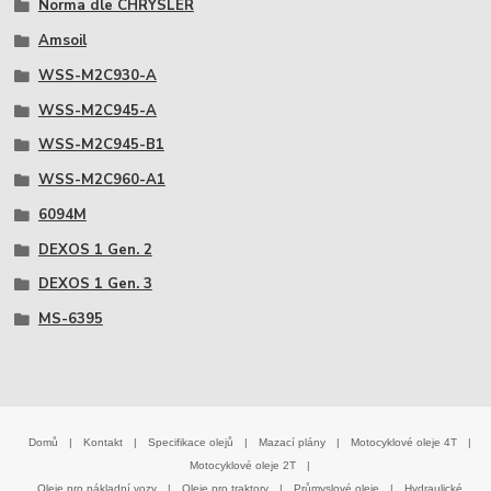
Norma dle CHRYSLER
Amsoil
WSS-M2C930-A
WSS-M2C945-A
WSS-M2C945-B1
WSS-M2C960-A1
6094M
DEXOS 1 Gen. 2
DEXOS 1 Gen. 3
MS-6395
Domů
|
Kontakt
|
Specifikace olejů
|
Mazací plány
|
Motocyklové oleje 4T
|
Motocyklové oleje 2T
|
Oleje pro nákladní vozy
|
Oleje pro traktory
|
Průmyslové oleje
|
Hydraulické