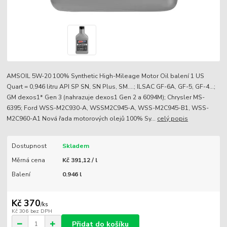
AMSOIL 5W-20 100% Synthetic High-Mileage Motor Oil balení 1 US
Quart = 0,946 litru API SP SN, SN Plus, SM….; ILSAC GF-6A, GF-5, GF-4…;
GM dexos1* Gen 3 (nahrazuje dexos1 Gen 2 a 6094M); Chrysler MS-
6395; Ford WSS-M2C930-A, WSSM2C945-A, WSS-M2C945-B1, WSS-
M2C960-A1 Nová řada motorových olejů 100% Sy...
celý popis
Dostupnost
Skladem
Měrná cena
Kč 391,12 / l
Balení
0.946 l
Kč 370
/
ks
Kč 306
bez DPH
Přidat do košíku