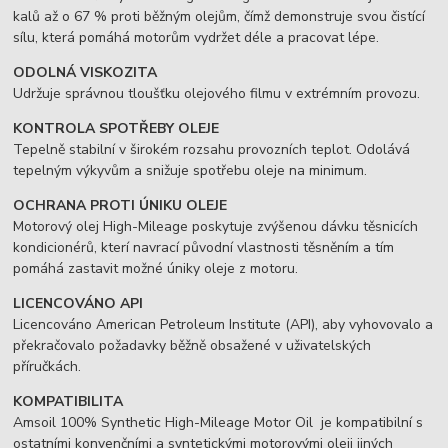
kalů až o 67 % proti běžným olejům, čímž demonstruje svou čistící
sílu, která pomáhá motorům vydržet déle a pracovat lépe.
ODOLNÁ VISKOZITA
Udržuje správnou tloušťku olejového filmu v extrémním provozu.
KONTROLA SPOTŘEBY OLEJE
Tepelně stabilní v širokém rozsahu provozních teplot. Odolává
tepelným výkyvům a snižuje spotřebu oleje na minimum.
OCHRANA PROTI ÚNIKU OLEJE
Motorový olej High-Mileage poskytuje zvýšenou dávku těsnicích
kondicionérů, kterí navrací původní vlastnosti těsněním a tím
pomáhá zastavit možné úniky oleje z motoru.
LICENCOVÁNO API
Licencováno American Petroleum Institute (API), aby vyhovovalo a
překračovalo požadavky běžně obsažené v uživatelských
příručkách.
KOMPATIBILITA
Amsoil 100% Synthetic High-Mileage Motor Oil je kompatibilní s
ostatními konvenčními a syntetickými motorovými oleji jiných