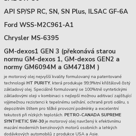
API SP/SP RC, SN, SN Plus, ILSAC GF-6A
Ford WSS-M2C961-A1
Chrysler MS-6395
GM-dexos1 GEN 3 (překonává starou
normu GM-dexos 1, GM-dexos GEN2 a
normy GM6094M a GM4718M )
je motorový olej nejvyšší kvality formulovaný na patentované
technologii
HT PURITY
, která produkuje 99,9%tní křišťálově čistý
základový olej. Speciálně formulovaný se 100%tně syntetickými
základovými oleji v kombinaci s nejlepší možnou aditivací zajišťující
výjimečnou rezistenci k tepelnému selhání, ochraně proti oděru, s
depozitním štítem pro těžké provozní podmínky a excelentní
tekutosti při nízkých teplotách.
PETRO-CANADA SUPREME
SYNTHETIC
5W-30
je motorový olej navržený k efektivnímu
mazání moderních benzínových motorů osobních a lehkých
dodávkových automobilů z produkce USA a Asie.