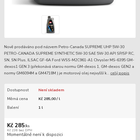
Nově prodáváno pod názvem Petro-Canada SUPREME UHP 5W-30
PETRO-CANADA SUPREME SYNTHETIC 5W-30 SAE 5W-30 API SP/SP RC,
SN, SN Plus, ILSAC GF-6A Ford WSS-M2C961-A1 Chrysler MS-6395 GM-
dexos1 GEN 3 (překonává starou normu GM-dexos 1, GM-dexos GEN2 a
normy GM6094M a GM4718M ) je motorový olej nejvyšší k...
celý popis
Dostupnost
Není skladem
Měrná cena
Kč 285,00 / l
Balení
1 l
Kč 285
/
ks
Kč 236
bez DPH
Momentálně není k dispozici