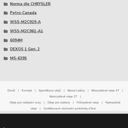
Norma dle CHRYSLER
Petro-Canada
WSS-M2C929-A
WSS-M2C961-A1
6094M
DEXOS 1 Gen. 2
MS-6395
Domů
|
Kontakt
|
Specifikace olejů
|
Mazací plány
|
Motocyklové oleje 4T
|
Motocyklové oleje 2T
|
Oleje pro nákladní vozy
|
Oleje pro traktory
|
Průmyslové oleje
|
Hydraulické
oleje
|
Certifikované obchodní podmínky dTest