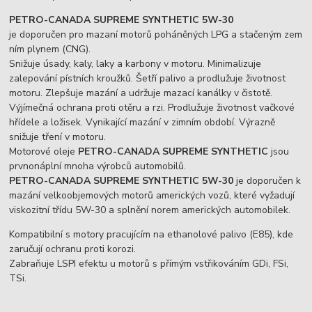
PETRO-CANADA SUPREME
SYNTHETIC
5W-30
je doporučen pro mazaní motorů poháněných LPG a stačeným zem
ním plynem (CNG).
Snižuje úsady, kaly, laky a karbony v motoru. Minimalizuje
zalepování pístních kroužků. Šetří palivo a prodlužuje životnost
motoru. Zlepšuje mazání a udržuje mazací kanálky v čistotě.
Výjímečná ochrana proti otěru a rzi. Prodlužuje životnost vačkové
hřídele a ložisek. Vynikající mazání v zimním období. Výrazně
snižuje tření v motoru.
Motorové oleje
PETRO-CANADA SUPREME
SYNTHETIC
jsou
prvnonáplní mnoha výrobců automobilů.
PETRO-CANADA SUPREME
SYNTHETIC
5W-30
je doporučen k
mazání velkoobjemových motorů amerických vozů, které vyžadují
viskozitní třídu 5W-30 a splnění norem amerických automobilek.
Kompatibilní s motory pracujícím na ethanolové palivo (E85), kde
zaručují ochranu proti korozi.
Zabraňuje LSPI efektu u motorů s přímým vstřikováním GDi, FSi,
TSi.