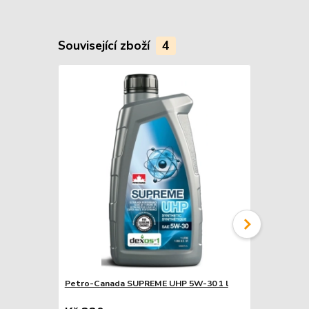
Související zboží
4
Petro-Canada SUPREME UHP 5W-30 1 l
Petro-Cana