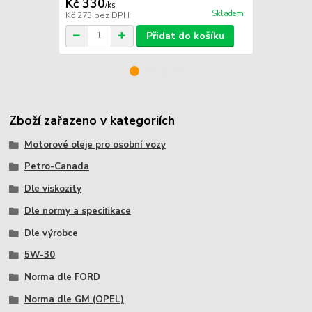
Kč 330
Kč 1 580
/
ks
Skladem
Kč 273
bez DPH
Kč 1 306
bez
Přidat do košíku
Zboží zařazeno v kategoriích
Motorové oleje pro osobní vozy
Petro-Canada
Dle viskozity
Dle normy a specifikace
Dle výrobce
5W-30
Norma dle FORD
Norma dle GM (OPEL)