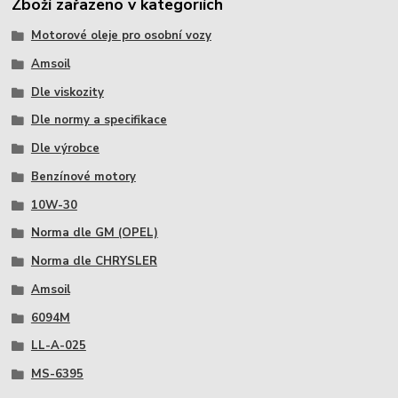
Zboží zařazeno v kategoriích
Motorové oleje pro osobní vozy
Amsoil
Dle viskozity
Dle normy a specifikace
Dle výrobce
Benzínové motory
10W-30
Norma dle GM (OPEL)
Norma dle CHRYSLER
Amsoil
6094M
LL-A-025
MS-6395