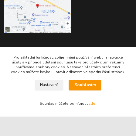
Kontakty
Pro základní funkčnost, zpříjemnění používání webu, analytické
účely a v případě udělení souhlasu také pro účely cílení reklamy
využíváme soubory cookies. Nastavení vlastních preferencí
cookies můžete kdykoli upravit odkazem ve spodní části stránek.
Souhlasím
Nastavení
Telefon pro technické dotazy: 775 113 255
Telefon do našeho obchodu : 774 993 479
Souhlas můžete odmítnout
zde
.
info@znackoveoleje.cz