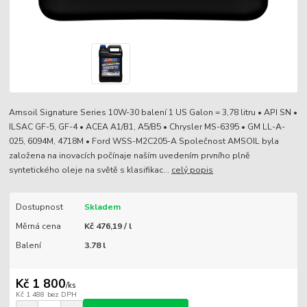
Amsoil Signature Series 10W-30 balení 1 US Galon = 3,78 litru • API SN •
ILSAC GF-5, GF-4 • ACEA A1/B1, A5/B5 • Chrysler MS-6395 • GM LL-A-
025, 6094M, 4718M • Ford WSS-M2C205-A Společnost AMSOIL byla
založena na inovacích počínaje naším uvedením prvního plně
syntetického oleje na světě s klasifikac...
celý popis
Dostupnost
Skladem
Měrná cena
Kč 476,19 / l
Balení
3.78 l
Kč 1 800
/
ks
Kč 1 488
bez DPH