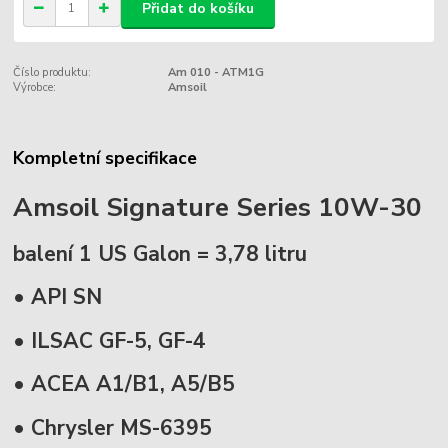
Přidat do košíku
Číslo produktu:
Am 010 - ATM1G
Výrobce:
Amsoil
Kompletní specifikace
Amsoil Signature Series 10W-30
balení 1 US Galon = 3,78 litru
• API SN
• ILSAC GF-5, GF-4
• ACEA A1/B1, A5/B5
• Chrysler MS-6395