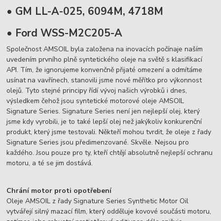
• GM LL-A-025, 6094M, 4718M
• Ford WSS-M2C205-A
Společnost AMSOIL byla založena na inovacích počínaje naším
uvedením prvního plně syntetického oleje na světě s klasifikací
API. Tím, že ignorujeme konvenčně přijaté omezení a odmítáme
usínat na vavřínech, stanovili jsme nové měřítko pro výkonnost
olejů. Tyto stejné principy řídí vývoj našich výrobků i dnes,
výsledkem čehož jsou syntetické motorové oleje AMSOIL
Signature Series. Signature Series není jen nejlepší olej, který
jsme kdy vyrobili, je to také lepší olej než jakýkoliv konkurenční
produkt, který jsme testovali. Někteří mohou tvrdit, že oleje z řady
Signature Series jsou předimenzované. Skvěle. Nejsou pro
každého. Jsou pouze pro ty, kteří chtějí absolutně nejlepší ochranu
motoru, a té se jim dostává.
Chrání motor proti opotřebení
Oleje AMSOIL z řady Signature Series Synthetic Motor Oil
vytvářejí silný mazací film, který odděluje kovové součásti motoru,