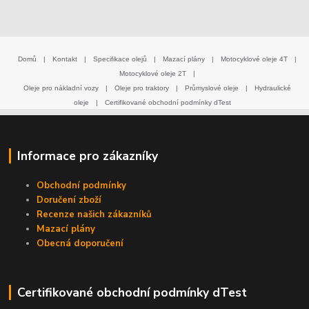
Domů
|
Kontakt
|
Specifikace olejů
|
Mazací plány
|
Motocyklové oleje 4T
|
Motocyklové oleje 2T
|
Oleje pro nákladní vozy
|
Oleje pro traktory
|
Průmyslové oleje
|
Hydraulické
oleje
|
Certifikované obchodní podmínky dTest
Informace pro zákazníky
Obchodní podmínky
Doručení zboží
Recenze našich zákazníků
Mazací plány
Obecná doporučení
Certifikované obchodní podmínky dTest