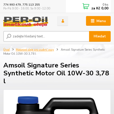
0
ks
774 993 479, 775 113 255
za
Kč 0,00
Po-Pá 9.00 - 16.00, So 9.00 -12.00
Menu
Hledat
Úvod
Motorové oleje pro osobní vozy
Amsoil Signature Series Synthetic
Motor Oil 10W-30 3,78 l
Amsoil Signature Series
Synthetic Motor Oil 10W-30 3,78
l