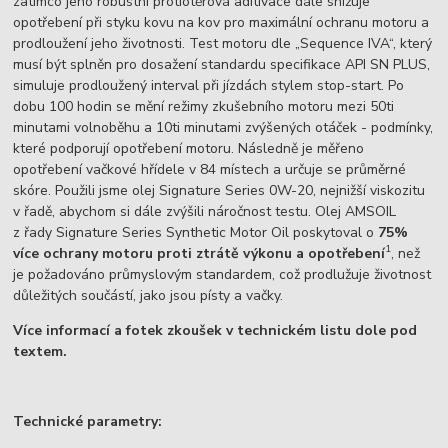
zatímco jeho robustní protiotěrová aditivace dále snižuje
opotřebení při styku kovu na kov pro maximální ochranu motoru a
prodloužení jeho životnosti. Test motoru dle „Sequence IVA“, který
musí být splněn pro dosažení standardu specifikace API SN PLUS,
simuluje prodloužený interval při jízdách stylem stop-start. Po
dobu 100 hodin se mění režimy zkušebního motoru mezi 50ti
minutami volnoběhu a 10ti minutami zvýšených otáček - podmínky,
které podporují opotřebení motoru. Následně je měřeno
opotřebení vačkové hřídele v 84 místech a určuje se průměrné
skóre. Použili jsme olej Signature Series 0W-20, nejnižší viskozitu
v řadě, abychom si dále zvýšili náročnost testu. Olej AMSOIL
z řady Signature Series Synthetic Motor Oil poskytoval o
75%
1
více ochrany motoru proti ztrátě výkonu a opotřebení
, než
je požadováno průmyslovým standardem, což prodlužuje životnost
důležitých součástí, jako jsou písty a vačky.
Více informací a fotek zkoušek v technickém listu dole pod
textem.
Technické parametry: