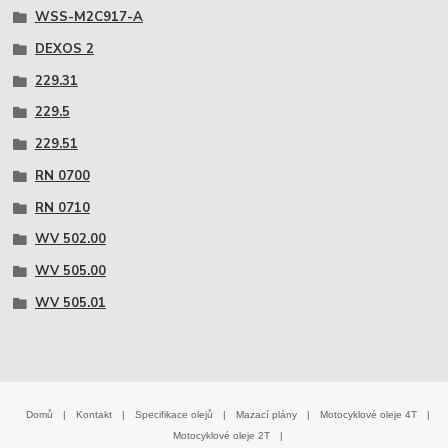
WSS-M2C917-A
DEXOS 2
229.31
229.5
229.51
RN 0700
RN 0710
WV 502.00
WV 505.00
WV 505.01
Domů
|
Kontakt
|
Specifikace olejů
|
Mazací plány
|
Motocyklové oleje 4T
|
Motocyklové oleje 2T
|