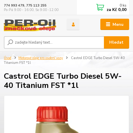
0
ks
774 993 479, 775 113 255
za
Kč 0,00
Po-Pá 9.00 - 16.00, So 9.00 -12.00
Menu
Hledat
Úvod
Motorové oleje pro osobní vozy
Castrol EDGE Turbo Diesel 5W-40
Titanium FST *1l
Castrol EDGE Turbo Diesel 5W-
40 Titanium FST *1l