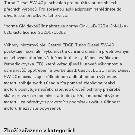
Turbo Diesel 5W-40 je schválen pro použití v automobilech
předních výrobců. Pro správnou aplikaciprosím nahlédněte do
uživatelské příručky Vašeho vozu.
*norma GM dexos2®: nahrazuje normy GM-LL-B-025 a GM-LL-A-
025, číslo licence GB2D0715082
Výhody: Motorový olej Castrol EDGE Turbo Diesel 5W-40
poskytuje maximální výkonnost a ochranu dnešním přeplňovaným
dieselovýmmotorům, včetně motorů se systémem vstřikování
čerpadlo-tryska (PD), které vyžadují vyšší úroveň výkonnosti a
ochranyvůči opotřebení a tvorbě úsad. Castrol EDGE Turbo Diesel
5W-40:maximalizuje krátkodobou a dlouhodobou výkonnost
motoru,snižuje tvorbu úsad a tím pomáhá zlepšovat reakci
motoru,poskytuje nepřekonatelnou úroveň ochrany při široké
škále provozních podmínek a teplot,udržuje maximální výkon
motoru i za náročných provozních podmínek,zvyšuje účinnost
motoru (nezávisle potvrzeno).
Zboží zařazeno v kategoriích