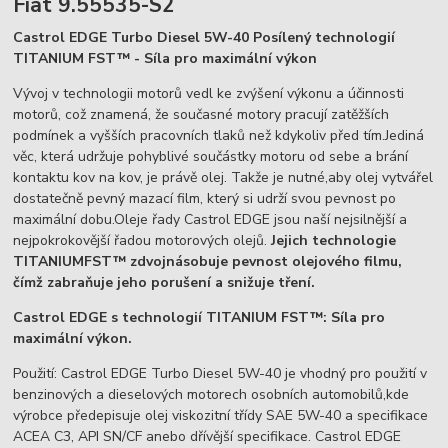
Fiat 9.55535-S2
Castrol EDGE Turbo Diesel 5W-40 Posílený technologií
TITANIUM FST™ - Síla pro maximální výkon
Vývoj v technologii motorů vedl ke zvýšení výkonu a účinnosti
motorů, což znamená, že současné motory pracují zatěžších
podmínek a vyšších pracovních tlaků než kdykoliv před tím.Jediná
věc, která udržuje pohyblivé součástky motoru od sebe a brání
kontaktu kov na kov, je právě olej. Takže je nutné,aby olej vytvářel
dostatečně pevný mazací film, který si udrží svou pevnost po
maximální dobu.Oleje řady Castrol EDGE jsou naší nejsilnější a
nejpokrokovější řadou motorových olejů.
Jejich technologie
TITANIUMFST™ zdvojnásobuje pevnost olejového filmu,
čímž zabraňuje jeho porušení a snižuje tření.
Castrol EDGE s technologií TITANIUM FST™: Síla pro
maximální výkon.
Použití: Castrol EDGE Turbo Diesel 5W-40 je vhodný pro použití v
benzinových a dieselových motorech osobních automobilů,kde
výrobce předepisuje olej viskozitní třídy SAE 5W-40 a specifikace
ACEA C3, API SN/CF anebo dřívější specifikace. Castrol EDGE