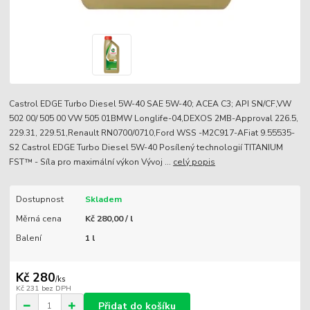
Castrol EDGE Turbo Diesel 5W-40 SAE 5W-40; ACEA C3; API SN/CF,VW
502 00/ 505 00 VW 505 01BMW Longlife-04,DEXOS 2MB-Approval 226.5,
229.31, 229.51,Renault RN0700/0710,Ford WSS -M2C917-AFiat 9.55535-
S2 Castrol EDGE Turbo Diesel 5W-40 Posílený technologií TITANIUM
FST™ - Síla pro maximální výkon Vývoj ...
celý popis
Dostupnost
Skladem
Měrná cena
Kč 280,00 / l
Balení
1 l
Kč 280
/
ks
Kč 231
bez DPH
Přidat do košíku