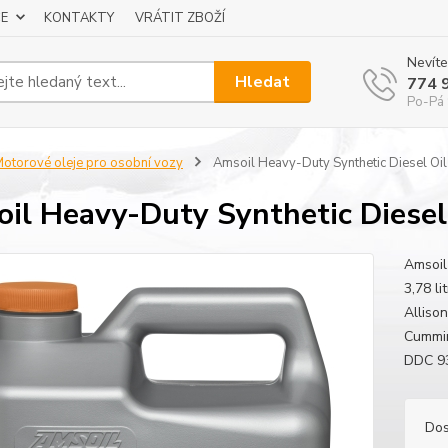
E
KONTAKTY
VRÁTIT ZBOŽÍ
Nevíte
Hledat
774 
Po-Pá 
otorové oleje pro osobní vozy
Amsoil Heavy-Duty Synthetic Diesel Oi
il Heavy-Duty Synthetic Diesel
Amsoil
3,78 l
Alliso
Cummin
DDC 93
Dos