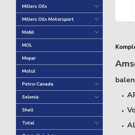
Millers Oils
Millers Oils Motorsport
Mobil
MOL
Komple
Mopar
Amso
Motul
balen
Petro-Canada
AP
Selenia
Vo
Shell
Total
Al