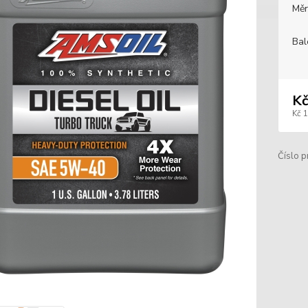
Měr
Bal
Kč
Kč 
Číslo p