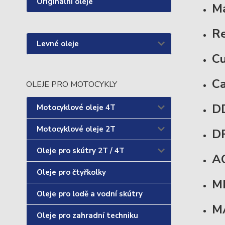
Originální oleje
Ma
Re
Levné oleje
C
Ca
OLEJE PRO MOTOCYKLY
DD
Motocyklové oleje 4T
Motocyklové oleje 2T
D
Oleje pro skútry 2T / 4T
AC
Oleje pro čtyřkolky
M
Oleje pro lodě a vodní skútry
M
Oleje pro zahradní techniku