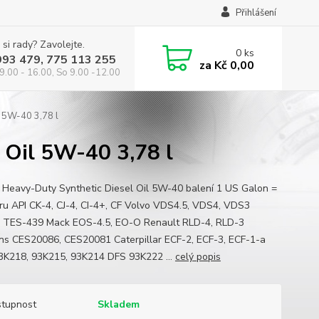
Přihlášení
 si rady? Zavolejte.
0
ks
993 479, 775 113 255
za
Kč 0,00
9.00 - 16.00, So 9.00 -12.00
l 5W-40 3,78 l
 Oil 5W-40 3,78 l
 Heavy-Duty Synthetic Diesel Oil 5W-40 balení 1 US Galon =
itru API CK-4, CJ-4, CI-4+, CF Volvo VDS4.5, VDS4, VDS3
n TES-439 Mack EOS-4.5, EO-O Renault RLD-4, RLD-3
s CES20086, CES20081 Caterpillar ECF-2, ECF-3, ECF-1-a
K218, 93K215, 93K214 DFS 93K222 ...
celý popis
tupnost
Skladem