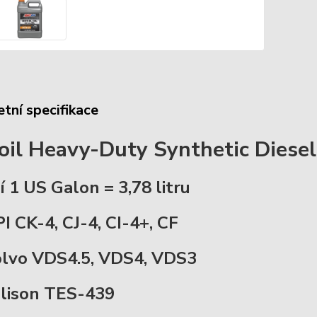
tní specifikace
il Heavy-Duty Synthetic Diese
í 1 US Galon = 3,78 litru
I CK-4, CJ-4, CI-4+, CF
lvo VDS4.5, VDS4, VDS3
lison TES-439