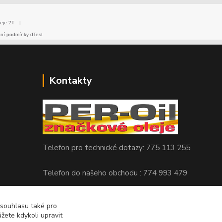
eje 2T
|
dní podmínky dTest
Kontakty
Telefon pro technické dotazy: 775 113 255
Telefon do našeho obchodu : 774 993 479
info@znackoveoleje.cz
 souhlasu také pro
žete kdykoli upravit