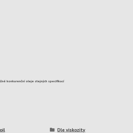
ěžné konkurenční oleje stejných specifikací
il
Dle viskozity