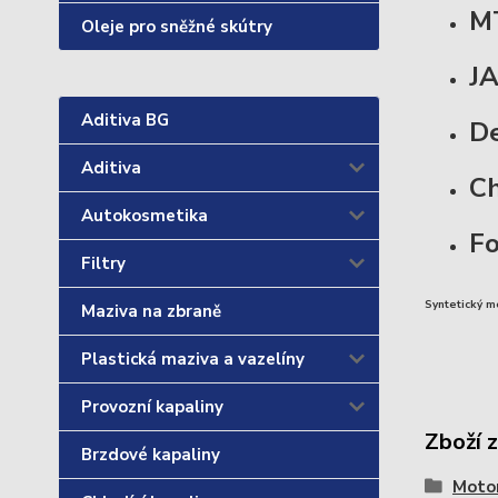
MT
Oleje pro sněžné skútry
J
Aditiva BG
De
Aditiva
Ch
Autokosmetika
F
Filtry
Syntetický 
Maziva na zbraně
Plastická maziva a vazelíny
Provozní kapaliny
Zboží 
Brzdové kapaliny
Motor