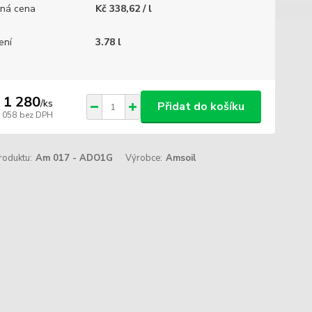
ná cena
Kč 338,62 / l
ení
3.78 l
 1 280
/
ks
Přidat do košíku
1 058
bez DPH
roduktu:
Am 017 - ADO1G
Výrobce:
Amsoil