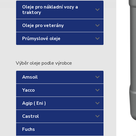
Oleje pro nákladní vozy a
traktory
Oleje pro veterány
Průmyslové oleje
Výběr oleje podle výrobce
Amsoil
Yacco
Agip ( Eni )
Castrol
Fuchs