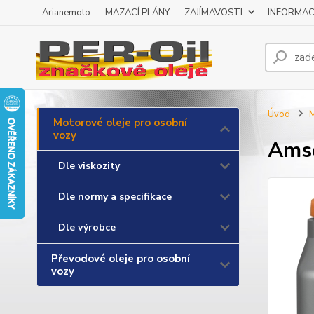
Arianemoto
MAZACÍ PLÁNY
ZAJÍMAVOSTI
INFORMAC
Úvod
M
Motorové oleje pro osobní
vozy
Amso
Dle viskozity
Dle normy a specifikace
Dle výrobce
Převodové oleje pro osobní
vozy