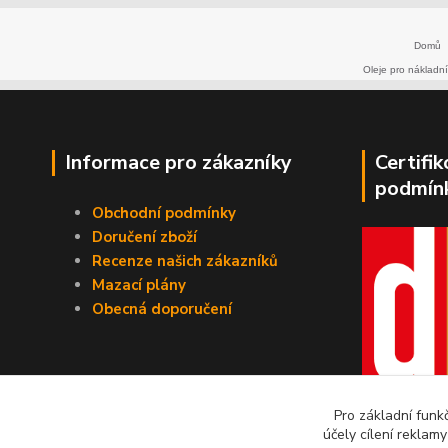
Domů
Oleje pro nákladní
Informace pro zákazníky
Certifi
podmín
Obchodní podmínky
Doručení zboží
Recenze našich zákazníků
Mazací plány
Obecná doporučení
Pro základní funk
účely cílení reklam