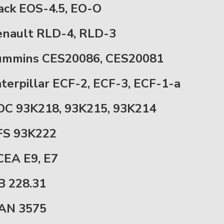
ck EOS-4.5, EO-O
nault RLD-4, RLD-3
ummins CES20086, CES20081
terpillar ECF-2, ECF-3, ECF-1-a
C 93K218, 93K215, 93K214
FS 93K222
EA E9, E7
B 228.31
AN 3575