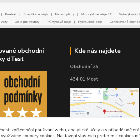
|
Kontakt
|
Specifikace olejů
|
Mazací plány
|
Motocyklové oleje 4T
|
Motocyklové ol
 vozy
|
Oleje pro traktory
|
Průmyslové oleje
|
Hydraulické oleje
|
Certifikované obcho
kované obchodní
Kde nás najdete
ky dTest
Obchodní 25
434 01 Most
čnost, zpříjemnění používání webu, analytické účely a v případě udělení
y využíváme soubory cookies. Nastavení vlastních preferencí cookies mů