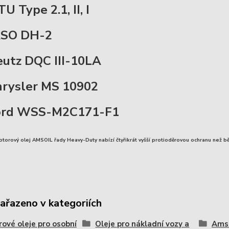
U Type 2.1, II, I
ASO DH-2
utz DQC III-10LA
rysler MS 10902
ord WSS-M2C171-F1
motorový olej AMSOIL řady Heavy-Duty
nabízí čtyřikrát vyšší protioděrovou ochranu než b
zařazeno v kategoriích
ové oleje pro osobní
Oleje pro nákladní vozy a
Amso