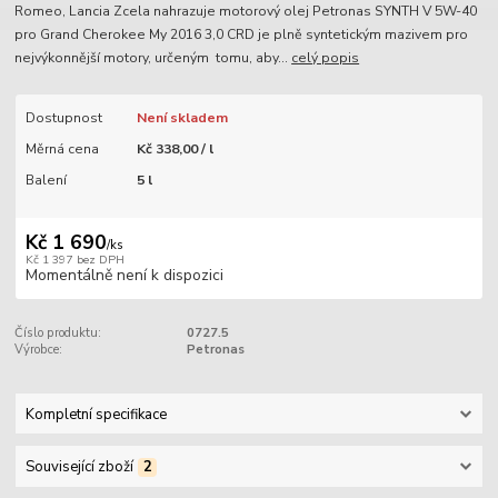
Romeo, Lancia Zcela nahrazuje motorový olej Petronas SYNTH V 5W-40
pro Grand Cherokee My 2016 3,0 CRD je plně syntetickým mazivem pro
nejvýkonnější motory, určeným tomu, aby...
celý popis
Dostupnost
Není skladem
Měrná cena
Kč 338,00 / l
Balení
5 l
Kč 1 690
/
ks
Kč 1 397
bez DPH
Momentálně není k dispozici
Číslo produktu:
0727.5
Výrobce:
Petronas
Kompletní specifikace
Související zboží
2