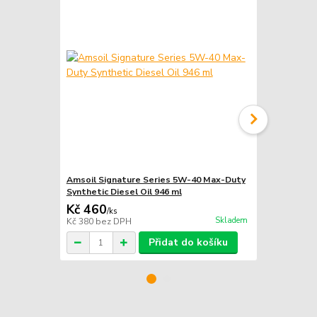
Amsoil Signature Series 5W-40 Max-Duty
Amsoil Sign
Synthetic Diesel Oil 946 ml
Synthetic Di
Kč 460
Kč 1 840
/
ks
Skladem
Kč 380
bez DPH
Kč 1 521
bez
Přidat do košíku