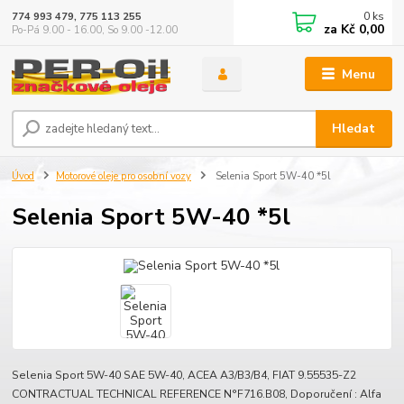
0
ks
774 993 479, 775 113 255
za
Kč 0,00
Po-Pá 9.00 - 16.00, So 9.00 -12.00
Menu
Hledat
Úvod
Motorové oleje pro osobní vozy
Selenia Sport 5W-40 *5l
Selenia Sport 5W-40 *5l
Selenia Sport 5W-40 SAE 5W-40, ACEA A3/B3/B4, FIAT 9.55535-Z2
CONTRACTUAL TECHNICAL REFERENCE N°F716.B08, Doporučení : Alfa