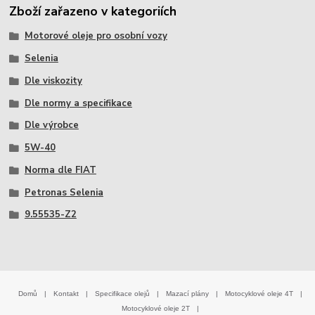
Zboží zařazeno v kategoriích
Motorové oleje pro osobní vozy
Selenia
Dle viskozity
Dle normy a specifikace
Dle výrobce
5W-40
Norma dle FIAT
Petronas Selenia
9.55535-Z2
Domů
|
Kontakt
|
Specifikace olejů
|
Mazací plány
|
Motocyklové oleje 4T
|
Motocyklové oleje 2T
|