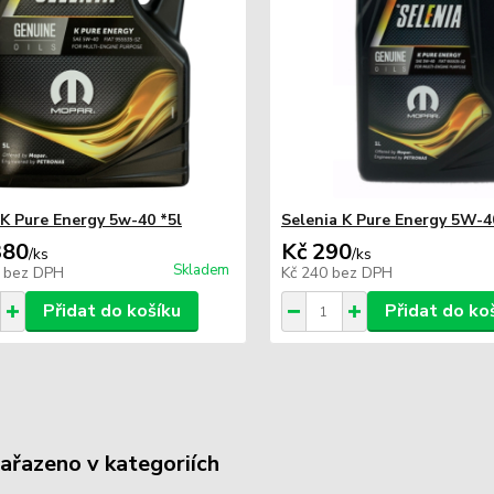
 K Pure Energy 5w-40 *5l
Selenia K Pure Energy 5W-4
380
Kč 290
/
ks
/
ks
Skladem
0
bez DPH
Kč 240
bez DPH
Přidat do košíku
Přidat do ko
zařazeno v kategoriích