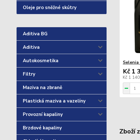
Oleje pro sněžné skútry
Aditiva BG
Aditiva
Autokosmetika
Selenia
Kč 1 
Filtry
Kč 1 14
Maziva na zbraně
Plastická maziva a vazelíny
Provozní kapaliny
Brzdové kapaliny
Zboží 