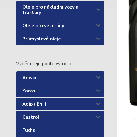
Oleje pro nákladní vozy a
traktory
Oleje pro veterány
Průmyslové oleje
Výběr oleje podle výrobce
Amsoil
Yacco
Agip ( Eni )
Castrol
Fuchs