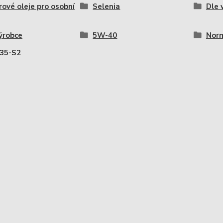
ové oleje pro osobní
Selenia
Dle 
ýrobce
5W-40
Norm
535-S2