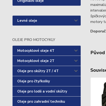
Originální oleje
maximaliz
interval
špičkovýc
Levné oleje
motory ta
Doporuč
OLEJE PRO MOTOCYKLY
Motocyklové oleje 4T
Původ 
Motocyklové oleje 2T
Souvise
Oleje pro skútry 2T / 4T
Oleje pro čtyřkolky
Oleje pro lodě a vodní skútry
Oleje pro zahradní techniku