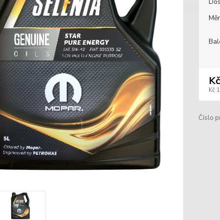
Dos
Měr
Bal
Kč
Kč 
Číslo p