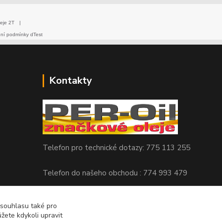
eje 2T
|
dní podmínky dTest
Kontakty
Telefon pro technické dotazy: 775 113 255
Telefon do našeho obchodu : 774 993 479
info@znackoveoleje.cz
 souhlasu také pro
žete kdykoli upravit