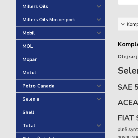
Millers Oils
Millers Oils Motorsport
Kompl
Mobil
Komple
MOL
Olej se 
Mopar
Sele
Motul
SAE 5
Petro-Canada
Selenia
ACEA
Shell
FIAT
Total
plně syn
novou spe