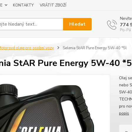
E
KONTAKTY
VRÁTIT ZBOŽÍ
Nevíte
Hledat
774 
Po-Pá 
otorové oleje pro osobní vozy
Selenia StAR Pure Energy 5W-40 *5l
nia StAR Pure Energy 5W-40 *5
Olej s
nebo S
5W-40
TECHNI
pro no
popis