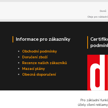
Domů
Oleje pro nákladní
Informace pro zákazníky
Certifi
podmín
Obchodní podmínky
Doručení zboží
Recenze našich zákazníků
Mazací plány
Obecná doporučení
Pro základní funk
účely cílení reklam