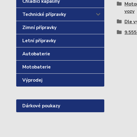
Chladící kapaliny
Motor
vozy
Technické přípravky
Dle v
Zimní přípravky
9.55
Letní přípravky
Autobaterie
Motobaterie
Výprodej
Dárkové poukazy