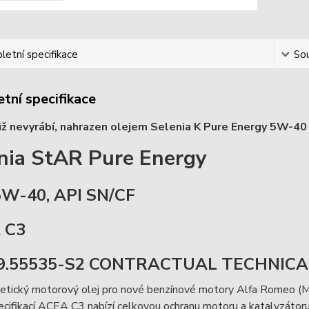
etní specifikace
Sou
tní specifikace
již nevyrábí, nahrazen olejem Selenia K Pure Energy 5W-4
nia StAR Pure Energy
W-40, API SN/CF
 C3
 9.55535-S2 CONTRACTUAL TECHNICA
tetický motorový olej pro nové benzínové motory Alfa Romeo (
cifikací ACEA C3 nabízí celkovou ochranu motoru a katalyzátoru, 