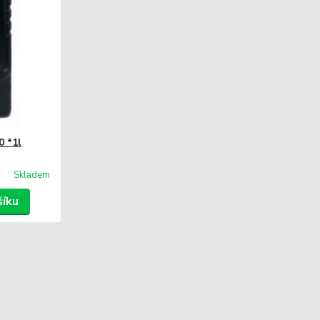
0 *1l
Skladem
šíku