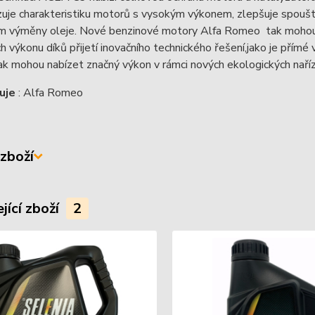
uje charakteristiku motorů s vysokým výkonem, zlepšuje spouště
em výměny oleje. Nové benzinové motory Alfa Romeo tak mohou s
h výkonu díků přijetí inovačního technického řešení,jako je přímé 
k mohou nabízet značný výkon v rámci nových ekologických naříz
uje
: Alfa Romeo
zboží
jící zboží
2