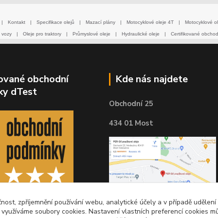
|
Kontakt
|
Specifikace olejů
|
Mazací plány
|
Motocyklové oleje 4T
|
Motocyklové ol
 vozy
|
Oleje pro traktory
|
Průmyslové oleje
|
Hydraulické oleje
|
Certifikované obcho
kované obchodní
Kde nás najdete
ky dTest
Obchodní 25
434 01 Most
čnost, zpříjemnění používání webu, analytické účely a v případě udělení
y využíváme soubory cookies. Nastavení vlastních preferencí cookies mů