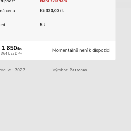
tupnost
Není skladem
ná cena
Kč 330,00 / l
ení
5 l
 1 650
/
ks
Momentálně není k dispozici
1 364
bez DPH
roduktu:
707.7
Výrobce:
Petronas