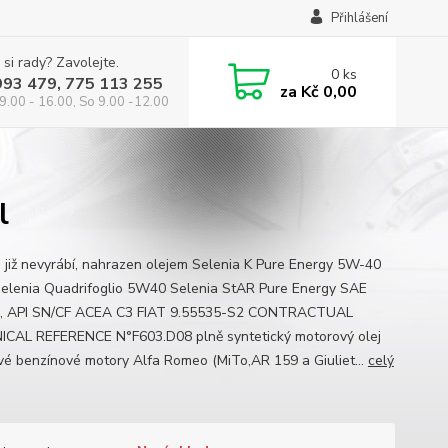
Přihlášení
 si rady? Zavolejte.
0
ks
993 479, 775 113 255
za
Kč 0,00
9.00 - 16.00, So 9.00 -12.00
l
e již nevyrábí, nahrazen olejem Selenia K Pure Energy 5W-40
elenia Quadrifoglio 5W40 Selenia StAR Pure Energy SAE
, API SN/CF ACEA C3 FIAT 9.55535-S2 CONTRACTUAL
CAL REFERENCE N°F603.D08 plně syntetický motorový olej
vé benzínové motory Alfa Romeo (MiTo,AR 159 a Giuliet...
celý