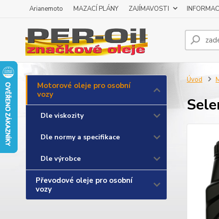
Arianemoto
MAZACÍ PLÁNY
ZAJÍMAVOSTI
INFORMAC
Úvod
M
Motorové oleje pro osobní
vozy
Sele
Dle viskozity
Dle normy a specifikace
Dle výrobce
Převodové oleje pro osobní
vozy