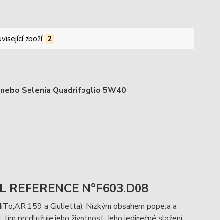
visející zboží
2
0 nebo Selenia Quadrifoglio 5W40
L REFERENCE N°F603.D08
MiTo,AR 159 a Giulietta). Nízkým obsahem popela a
tím prodlužuje jeho životnost. Jeho jedinečné složení