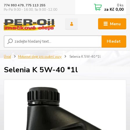
0
ks
774 993 479, 775 113 255
za
Kč 0,00
Po-Pá 9.00 - 16.00, So 9.00 -12.00
Menu
Hledat
Úvod
Motorové oleje pro osobní vozy
Selenia K 5W-40 *1l
Selenia K 5W-40 *1l