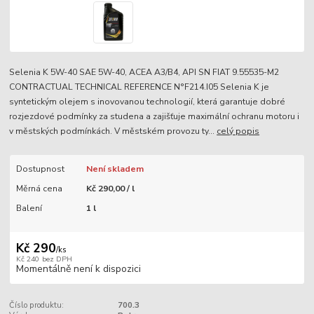
Selenia K 5W-40 SAE 5W-40, ACEA A3/B4, API SN FIAT 9.55535-M2
CONTRACTUAL TECHNICAL REFERENCE N°F214.I05 Selenia K je
syntetickým olejem s inovovanou technologií, která garantuje dobré
rozjezdové podmínky za studena a zajišťuje maximální ochranu motoru i
v městských podmínkách. V městském provozu ty...
celý popis
Dostupnost
Není skladem
Měrná cena
Kč 290,00 / l
Balení
1 l
Kč 290
/
ks
Kč 240
bez DPH
Momentálně není k dispozici
Číslo produktu:
700.3