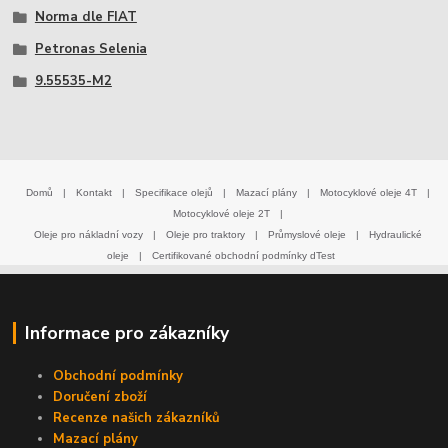
Norma dle FIAT
Petronas Selenia
9.55535-M2
Domů
|
Kontakt
|
Specifikace olejů
|
Mazací plány
|
Motocyklové oleje 4T
|
Motocyklové oleje 2T
|
Oleje pro nákladní vozy
|
Oleje pro traktory
|
Průmyslové oleje
|
Hydraulické
oleje
|
Certifikované obchodní podmínky dTest
Informace pro zákazníky
Obchodní podmínky
Doručení zboží
Recenze našich zákazníků
Mazací plány