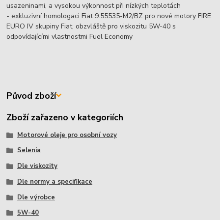
usazeninami, a vysokou výkonnost při nízkých teplotách
- exkluzivní homologaci Fiat 9.55535-M2/BZ pro nové motory FIRE
EURO IV skupiny Fiat, obzvláště pro viskozitu 5W-40 s
odpovídajícími vlastnostmi Fuel Economy
Původ zboží
Zboží zařazeno v kategoriích
Motorové oleje pro osobní vozy
Selenia
Dle viskozity
Dle normy a specifikace
Dle výrobce
5W-40