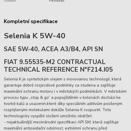
Výrobce:
Petronas
Kompletní specifikace
Selenia K 5W-40
SAE 5W-40, ACEA A3/B4, API SN
FIAT 9.55535-M2 CONTRACTUAL
TECHNICAL REFERENCE N°F214.I05
Selenia K je syntetickým olejem s inovovanou technologií, která
garantuje dobré rozjezdové podmínky za studena a zajišťuje
maximální ochranu motoru i v městských podmínkách. V městském
provozu typu „stop & go” a popojížděním v kolonách dochází ke
tvorbě kalů a usazenin,které díky speciálním aditivům posíleným
rozptýlenými molekulami dokáže Selenia K rozpustit. Toto
technologicky vyspělé složení umožnilo obdržet:
- nejaktuálnější mezinárodní specifikaci API SM, která zajišťuje
maximální antioxidační odolnost, extrémní ochranu před