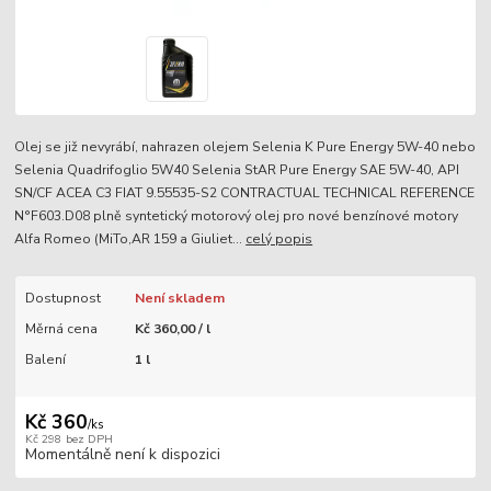
Olej se již nevyrábí, nahrazen olejem Selenia K Pure Energy 5W-40 nebo
Selenia Quadrifoglio 5W40 Selenia StAR Pure Energy SAE 5W-40, API
SN/CF ACEA C3 FIAT 9.55535-S2 CONTRACTUAL TECHNICAL REFERENCE
N°F603.D08 plně syntetický motorový olej pro nové benzínové motory
Alfa Romeo (MiTo,AR 159 a Giuliet...
celý popis
Dostupnost
Není skladem
Měrná cena
Kč 360,00 / l
Balení
1 l
Kč 360
/
ks
Kč 298
bez DPH
Momentálně není k dispozici