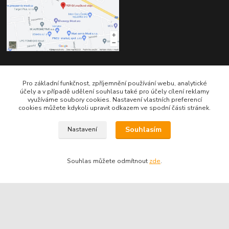
Kontakty
Pro základní funkčnost, zpříjemnění používání webu, analytické
účely a v případě udělení souhlasu také pro účely cílení reklamy
využíváme soubory cookies. Nastavení vlastních preferencí
cookies můžete kdykoli upravit odkazem ve spodní části stránek.
Souhlasím
Nastavení
Telefon pro technické dotazy: 775 113 255
Souhlas můžete odmítnout
zde
.
Telefon do našeho obchodu : 774 993 479
info@znackoveoleje.cz