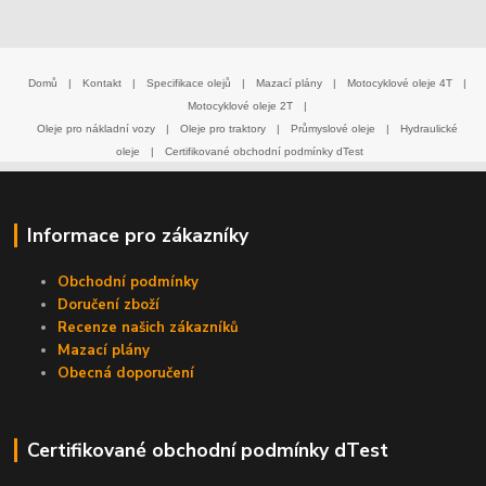
Domů
|
Kontakt
|
Specifikace olejů
|
Mazací plány
|
Motocyklové oleje 4T
|
Motocyklové oleje 2T
|
Oleje pro nákladní vozy
|
Oleje pro traktory
|
Průmyslové oleje
|
Hydraulické
oleje
|
Certifikované obchodní podmínky dTest
Informace pro zákazníky
Obchodní podmínky
Doručení zboží
Recenze našich zákazníků
Mazací plány
Obecná doporučení
Certifikované obchodní podmínky dTest