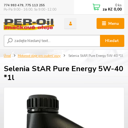
0
ks
774 993 479, 775 113 255
za
Kč 0,00
Po-Pá 9.00 - 16.00, So 9.00 -12.00
Menu
Hledat
Úvod
Motorové oleje pro osobní vozy
Selenia StAR Pure Energy 5W-40 *1l
Selenia StAR Pure Energy 5W-40
*1l