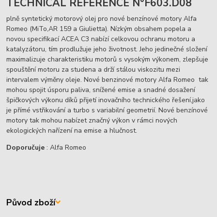
TECHNICAL REFERENCE N°F603.D08
plně syntetický motorový olej pro nové benzínové motory Alfa
Romeo (MiTo,AR 159 a Giulietta). Nízkým obsahem popela a
novou specifikací ACEA C3 nabízí celkovou ochranu motoru a
katalyzátoru, tím prodlužuje jeho životnost. Jeho jedinečné složení
maximalizuje charakteristiku motorů s vysokým výkonem, zlepšuje
spouštění motoru za studena a drží stálou viskozitu mezi
intervalem výměny oleje. Nové benzinové motory Alfa Romeo tak
mohou spojit úsporu paliva, snížené emise a snadné dosažení
špičkových výkonu díků přijetí inovačního technického řešení,jako
je přímé vstřikování a turbo s variabilní geometrií. Nové benzínové
motory tak mohou nabízet značný výkon v rámci nových
ekologických nařízení na emise a hlučnost.
Doporučuje
: Alfa Romeo
Původ zboží