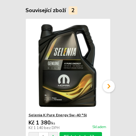
Související zboží
2
Selenia K Pure Energy 5w-40 *5l
Selenia K P
Kč 1 380
Kč 290
/
ks
/
ks
Skladem
Kč 1 140
bez DPH
Kč 240
bez 