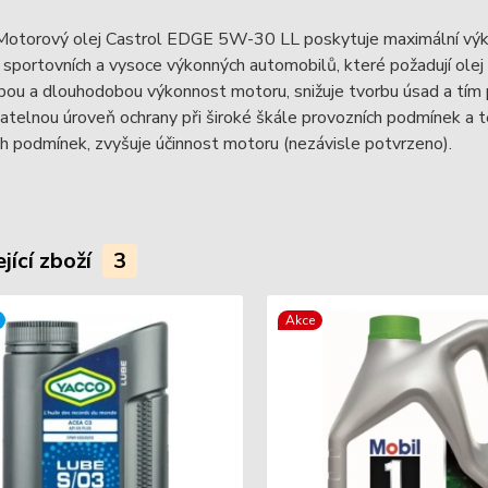
Motorový olej Castrol EDGE 5W-30 LL poskytuje maximální vý
portovních a vysoce výkonných automobilů, které požadují olej
bou a dlouhodobou výkonnost motoru, snižuje tvorbu úsad a tím
telnou úroveň ochrany při široké škále provozních podmínek a t
h podmínek, zvyšuje účinnost motoru (nezávisle potvrzeno).
jící zboží
3
Akce