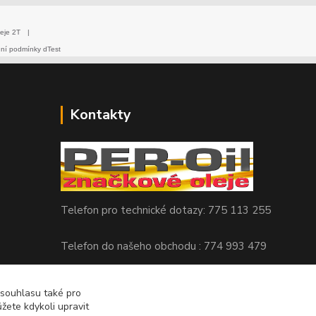
eje 2T
|
dní podmínky dTest
Kontakty
Telefon pro technické dotazy: 775 113 255
Telefon do našeho obchodu : 774 993 479
info@znackoveoleje.cz
 souhlasu také pro
žete kdykoli upravit