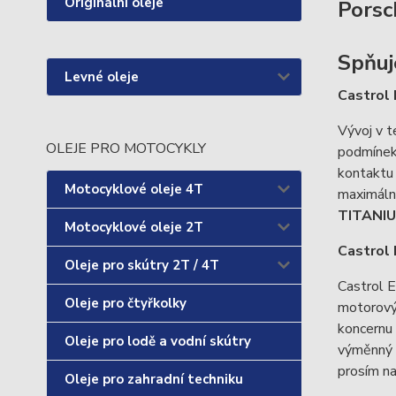
Originální oleje
Porsc
Spňuj
Levné oleje
Castrol
Vývoj v t
OLEJE PRO MOTOCYKLY
podmínek 
kontaktu 
Motocyklové oleje 4T
maximální
TITANIUM
Motocyklové oleje 2T
Castrol 
Oleje pro skútry 2T / 4T
Castrol 
Oleje pro čtyřkolky
motorový
koncernu
Oleje pro lodě a vodní skútry
výměnný i
prosím n
Oleje pro zahradní techniku