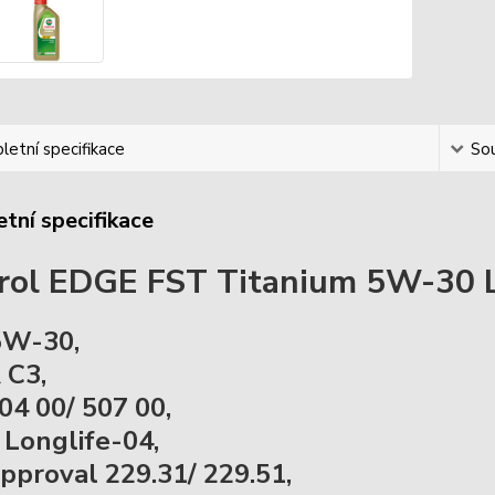
etní specifikace
Sou
tní specifikace
rol EDGE FST Titanium 5W-30 LL 
5W-30,
 C3,
4 00/ 507 00,
onglife-04,
proval 229.31/ 229.51,