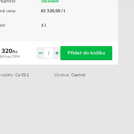
tupnost
Skladem
ná cena
Kč 320,00 / l
ení
1 l
 320
/
ks
Přidat do košíku
264
bez DPH
roduktu:
Ca 02.1
Výrobce:
Castrol