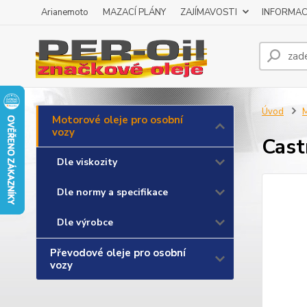
Arianemoto
MAZACÍ PLÁNY
ZAJÍMAVOSTI
INFORMAC
Úvod
M
Motorové oleje pro osobní
vozy
Cast
Dle viskozity
Dle normy a specifikace
Dle výrobce
Převodové oleje pro osobní
vozy