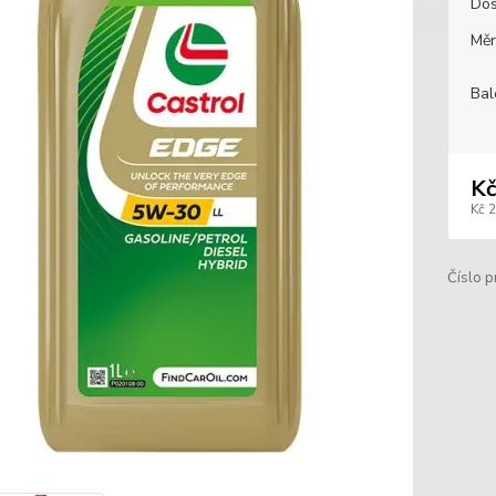
Dos
Měr
Bal
Kč
Kč 
Číslo p