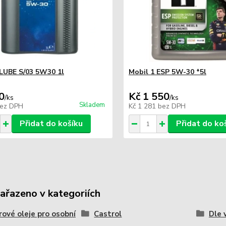
LUBE S/03 5W30 1l
Mobil 1 ESP 5W-30 *5l
0
Kč 1 550
/
ks
/
ks
Skladem
ez DPH
Kč 1 281
bez DPH
Přidat do košíku
Přidat do ko
zařazeno v kategoriích
ové oleje pro osobní
Castrol
Dle 