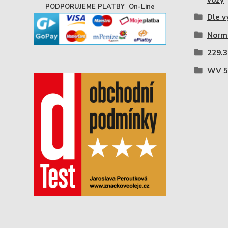
vozy
PODPORUJEME PLATBY On-Line
Dle v
Norm
229.3
WV 5