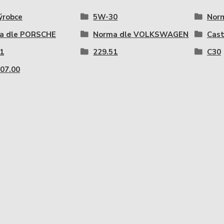
ýrobce
5W-30
Nor
a dle PORSCHE
Norma dle VOLKSWAGEN
Cast
1
229.51
C30
07.00