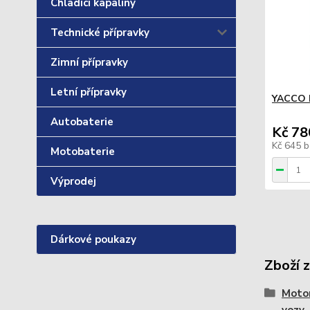
Chladící kapaliny
Technické přípravky
Zimní přípravky
Letní přípravky
YACCO 
Autobaterie
Kč 78
Kč 645
b
Motobaterie
Výprodej
Dárkové poukazy
Zboží 
Motor