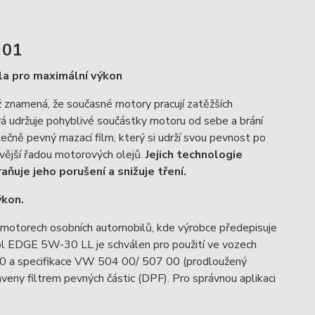
 01
a pro maximální výkon
ž znamená, že současné motory pracují zatěžších
erá udržuje pohyblivé součástky motoru od sebe a brání
tečně pevný mazací film, který si udrží svou pevnost po
ovější řadou motorových olejů.
Jejich technologie
uje jeho porušení a snižuje tření.
ýkon.
 motorech osobních automobilů, kde výrobce předepisuje
ol EDGE 5W-30 LL je schválen pro použití ve vozech
30 a specifikace VW 504 00/ 507 00 (prodloužený
veny filtrem pevných částic (DPF). Pro správnou aplikaci