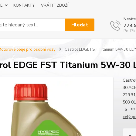
E
KONTAKTY
VRÁTIT ZBOŽÍ
Nevíte
Hledat
774 
Po-Pá 
otorové oleje pro osobní vozy
Castrol EDGE FST Titanium 5W-30 LL *
rol EDGE FST Titanium 5W-30 L
Castro
30,ACE
229.31
503 01
FST™ -
celý p