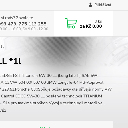
Přihlášení
 si rady? Zavolejte.
0
ks
993 479, 775 113 255
za
Kč 0,00
9.00 - 16.00, So 9.00 -12.00
1l
L *1l
l EDGE FST Titanium 5W-30 LL (Long Life III) SAE 5W-
A C3,VW 504 00/ 507 00,BMW Longlife-04,MB-Approval
/ 229.51,Porsche C30Spňuje požadavky dle dřívější normy VW
 Castrol EDGE 5W-30 LL posílený technologií TITANIUM
 Síla pro maximální výkon Vývoj v technologii motorů ve...
opis