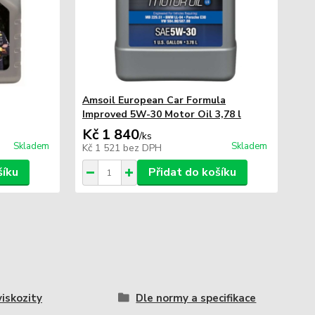
Amsoil European Car Formula
Improved 5W-30 Motor Oil 3,78 l
Kč 1 840
/
ks
Skladem
Skladem
Kč 1 521
bez DPH
šíku
Přidat do košíku
viskozity
Dle normy a specifikace