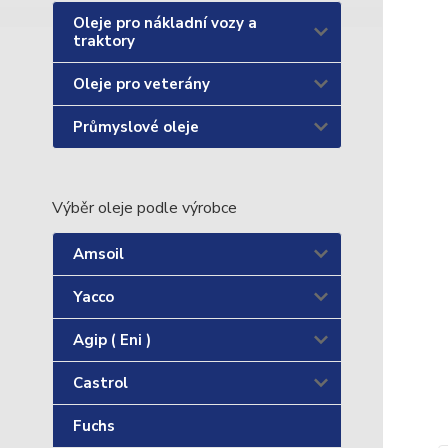
Oleje pro nákladní vozy a
traktory
Oleje pro veterány
Průmyslové oleje
Výběr oleje podle výrobce
Amsoil
Yacco
Agip ( Eni )
Castrol
Fuchs