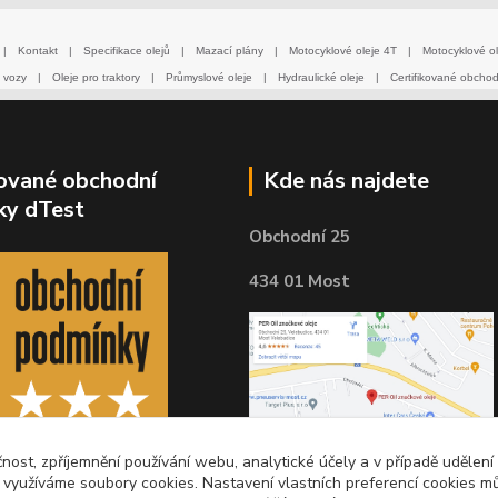
|
Kontakt
|
Specifikace olejů
|
Mazací plány
|
Motocyklové oleje 4T
|
Motocyklové ol
 vozy
|
Oleje pro traktory
|
Průmyslové oleje
|
Hydraulické oleje
|
Certifikované obcho
kované obchodní
Kde nás najdete
ky dTest
Obchodní 25
434 01 Most
čnost, zpříjemnění používání webu, analytické účely a v případě udělení
y využíváme soubory cookies. Nastavení vlastních preferencí cookies mů