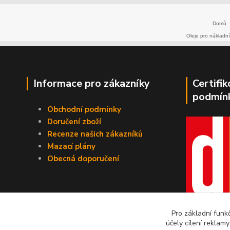
Domů
Oleje pro nákladní
Informace pro zákazníky
Certifi
podmín
Obchodní podmínky
Doručení zboží
Recenze našich zákazníků
Mazací plány
Obecná doporučení
Pro základní funk
účely cílení reklam