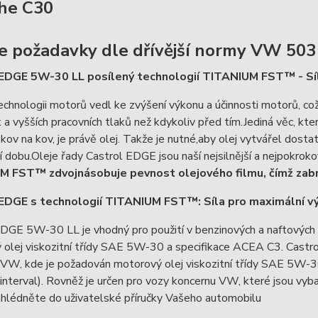
he C30
e požadavky dle dřívější normy VW 503
 EDGE 5W-30 LL posílený technologií TITANIUM FST™ - Síl
echnologii motorů vedl ke zvýšení výkonu a účinnosti motorů, co
a vyšších pracovních tlaků než kdykoliv před tím.Jediná věc, kt
kov na kov, je právě olej. Takže je nutné,aby olej vytvářel dosta
 dobu.Oleje řady Castrol EDGE jsou naší nejsilnější a nejpokrok
 FST™ zdvojnásobuje pevnost olejového filmu, čímž zabraň
EDGE s technologií TITANIUM FST™: Síla pro maximální v
EDGE 5W-30 LL je vhodný pro použití v benzinových a naftových
 olej viskozitní třídy SAE 5W-30 a specifikace ACEA C3. Castr
 VW, kde je požadován motorový olej viskozitní třídy SAE 5W-
nterval). Rovněž je určen pro vozy koncernu VW, které jsou vyba
ahlédněte do uživatelské příručky Vašeho automobilu