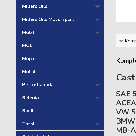
Millers Oils
Millers Oils Motorsport
Mobil
Kompl
MOL
Mopar
Komple
Motul
Cast
Petro-Canada
SAE 
Selenia
ACEA
VW 50
Shell
BMW L
Total
MB-Ap