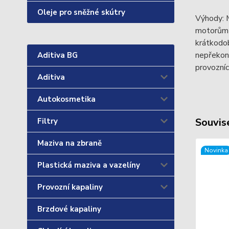
Oleje pro sněžné skútry
Výhody: 
motorům s
krátkodo
nepřekona
Aditiva BG
provozníc
Aditiva
Autokosmetika
Souvise
Filtry
Maziva na zbraně
Novinka
Plastická maziva a vazelíny
Provozní kapaliny
Brzdové kapaliny