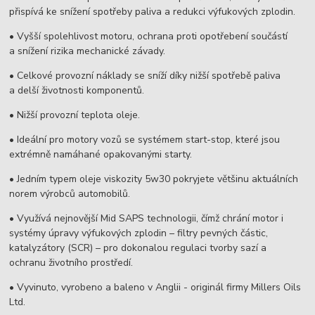
přispívá ke snížení spotřeby paliva a redukci výfukových zplodin.
• Vyšší spolehlivost motoru, ochrana proti opotřebení součástí
a snížení rizika mechanické závady.
• Celkové provozní náklady se sníží díky nižší spotřebě paliva
a delší životnosti komponentů.
• Nižší provozní teplota oleje.
• Ideální pro motory vozů se systémem start-stop, které jsou
extrémně namáhané opakovanými starty.
• Jedním typem oleje viskozity 5w30 pokryjete většinu aktuálních
norem výrobců automobilů.
• Využívá nejnovější Mid SAPS technologii, čímž chrání motor i
systémy úpravy výfukových zplodin – filtry pevných částic,
katalyzátory (SCR) – pro dokonalou regulaci tvorby sazí a
ochranu životního prostředí.
• Vyvinuto, vyrobeno a baleno v Anglii - originál firmy Millers Oils
Ltd.