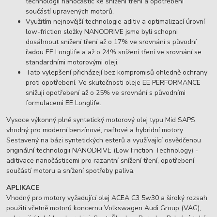
technologii nanočástic ke snížení tření a opotřebení
součástí upravených motorů.
Využitím nejnovější technologie aditiv a optimalizací úrovní
low-friction složky NANODRIVE jsme byli schopni
dosáhnout snížení tření až o 17% ve srovnání s původní
řadou EE Longlife a až o 24% snížení tření ve srovnání se
standardními motorovými oleji.
Tato vylepšení přicházejí bez kompromisů ohledně ochrany
proti opotřebení. Ve skutečnosti oleje EE PERFORMANCE
snižují opotřebení až o 25% ve srovnání s původními
formulacemi EE Longlife.
Vysoce výkonný plně syntetický motorový olej typu Mid SAPS
vhodný pro moderní benzínové, naftové a hybridní motory.
Sestavený na bázi syntetických esterů a využívající osvědčenou
originální technologii NANODRIVE (Low Friction Technology) -
aditivace nanočásticemi pro razantní snížení tření, opotřebení
součástí motoru a snížení spotřeby paliva.
APLIKACE
Vhodný pro motory vyžadující olej ACEA C3 5w30 a široký rozsah
použití včetně motorů koncernu Volkswagen Audi Group (VAG),