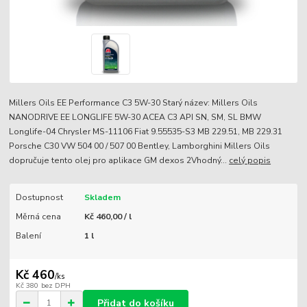
Millers Oils EE Performance C3 5W-30 Starý název: Millers Oils
NANODRIVE EE LONGLIFE 5W-30 ACEA C3 API SN, SM, SL BMW
Longlife-04 Chrysler MS-11106 Fiat 9.55535-S3 MB 229.51, MB 229.31
Porsche C30 VW 504 00 / 507 00 Bentley, Lamborghini Millers Oils
dopručuje tento olej pro aplikace GM dexos 2Vhodný...
celý popis
Dostupnost
Skladem
Měrná cena
Kč 460,00 / l
Balení
1 l
Kč 460
/
ks
Kč 380
bez DPH
Přidat do košíku