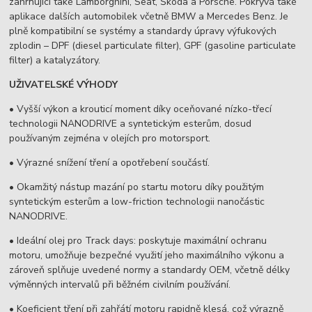
zahrnující také Lamborghini, Seat, Škoda a Porsche. Pokrývá také
aplikace dalších automobilek včetně BMW a Mercedes Benz. Je
plně kompatibilní se systémy a standardy úpravy výfukových
zplodin – DPF (diesel particulate filter), GPF (gasoline particulate
filter) a katalyzátory.
UŽIVATELSKÉ VÝHODY
• Vyšší výkon a krouticí moment díky oceňované nízko-třecí
technologii NANODRIVE a syntetickým esterům, dosud
používaným zejména v olejích pro motorsport.
• Výrazné snížení tření a opotřebení součástí.
• Okamžitý nástup mazání po startu motoru díky použitým
syntetickým esterům a low-friction technologii nanočástic
NANODRIVE.
• Ideální olej pro Track days: poskytuje maximální ochranu
motoru, umožňuje bezpečné využití jeho maximálního výkonu a
zároveň splňuje uvedené normy a standardy OEM, včetně délky
výměnných intervalů při běžném civilním používání.
• Koeficient tření při zahřátí motoru rapidně klesá, což výrazně