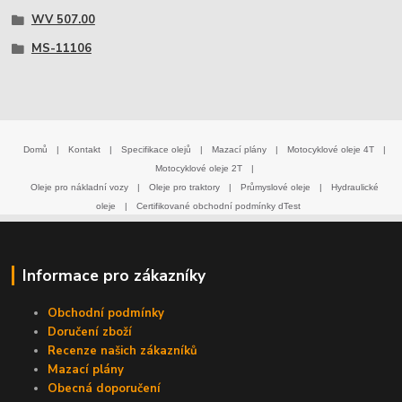
WV 507.00
MS-11106
Domů
|
Kontakt
|
Specifikace olejů
|
Mazací plány
|
Motocyklové oleje 4T
|
Motocyklové oleje 2T
|
Oleje pro nákladní vozy
|
Oleje pro traktory
|
Průmyslové oleje
|
Hydraulické
oleje
|
Certifikované obchodní podmínky dTest
Informace pro zákazníky
Obchodní podmínky
Doručení zboží
Recenze našich zákazníků
Mazací plány
Obecná doporučení