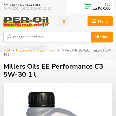
0
ks
774 993 479, 775 113 255
za
Kč 0,00
Po-Pá 9.00 - 16.00, So 9.00 -12.00
Menu
Hledat
Úvod
Motorové oleje pro osobní vozy
Millers Oils EE Performance C3 5W-
30 1 l
Millers Oils EE Performance C3
5W-30 1 l