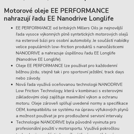
Motorové oleje EE PERFORMANCE
nahrazují řadu EE Nanodrive Longlife
EE PERFORMANCE od britských Millers Oils je nejnovější
řada vysoce výkonných plně syntetických motorových olejů
na esterové bázi pro osobní automobily. Je součástí nabídky
velice populárních low-friction produktů s nanočásticemi
NANODRIVE a nahrazuje úspěšnou řadu EE Longlife
(Nanodrive EE Longlife).
Oleje EE PERFORMANCE lze používat pro každodenní
běžnou jízdu, stejně tak i pro sportovní ježdění, track days
nebo závody.
Nová řada využívá oceňovanou technologii NANODRIVE
Low Friction Technology, která v kombinaci s esterovými
základovými oleji zajišťuje maximální výkon a ochranu
motoru. Oleje zároveň splňují uvedené normy a specifikace
OEM, kompatibilitu se systému na úpravu výfukových plynů
a možnost používat je pro prodloužené servisní intervaly.
Technologie NANODRIVE byla původně vyvinuta pro
profesionální použití v motorsportu. Využívá pokročilou