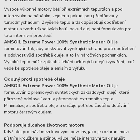
Vysoce výkonné motory běží při extrémních teplotách a pod
intenzivním namáháním, zejména pokud jsou přeplňovány
turbodmychadlem. Zvýšené teplo a tlak způsobují opotřebení
motoru a tvorbu škodlivých kalů, pokud olej není formulován pro
toto intenzivní prostředí.
AMSOIL Extreme Power 100% Synthetic Motor Oil
je
formulován tak, aby poskytoval vynikající ochranu proti opotřebení
a odolnost vůči spotřebě oleje, a to i v náročných podmínkách.
Vysoké teplo může způsobit těkání některých olejů (vyvaření), což
vede ke spotřebě oleje a emisím z výfuku.
Odolný proti spotřebě oleje
AMSOIL Extreme Power 100% Synthetic Motor Oil
je
formulován z prémiových syntetických základových olejů, které
přirozeně odolávají varu v přítomnosti extrémního tepla.
Minimalizuje spotřebu oleje a snižuje potřebu častého dolévání
motoru čerstvým olejem.
Podporuje dlouhou životnost motoru
Když olej prochází mezi kovovými povrchy, jako je rozhraní mezi
pístním kroužkem a stěnou válce, může intenzivní tlak narušit