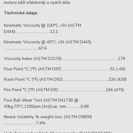
motory běží efektivněji a vydrží déle
Technické údaje:
Kinematic Viscosity @ 100°C, cSt (ASTM
D445).......................................12,1
Kinematic Viscosity @ 40°C, cSt (ASTM D445)
.......................................67,6
Viscosity Index (ASTM D2270) ..............................................................179
Pour Point °C (°F) (ASTM D97) ....................................................-51 (-60)
Flash Point °C (°F) (ASTM D92) ..................................................226 (439)
Fire Point °C (°F) (ASTM D92 ....................................................246 (475)
Four Ball Wear Test (ASTM D4172B @
40kg,75°C,1200rpm,1hr)Scar, mm................0.48
Noack Volatility, % weight loss (ASTM D5800)
....................................7.4%