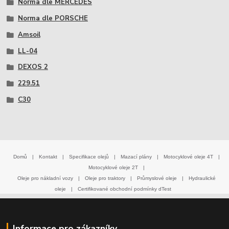
Norma dle MERCEDES
Norma dle PORSCHE
Amsoil
LL-04
DEXOS 2
229.51
C30
Domů
|
Kontakt
|
Specifikace olejů
|
Mazací plány
|
Motocyklové oleje 4T
|
Motocyklové oleje 2T
|
Oleje pro nákladní vozy
|
Oleje pro traktory
|
Průmyslové oleje
|
Hydraulické
oleje
|
Certifikované obchodní podmínky dTest
Informace pro zákazníky