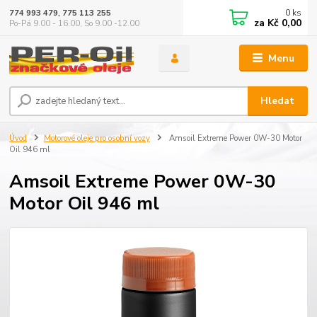
0
ks
774 993 479, 775 113 255
za
Kč 0,00
Po-Pá 9.00 - 16.00, So 9.00 -12.00
Menu
Hledat
Úvod
Motorové oleje pro osobní vozy
Amsoil Extreme Power 0W-30 Motor
Oil 946 ml
Amsoil Extreme Power 0W-30
Motor Oil 946 ml