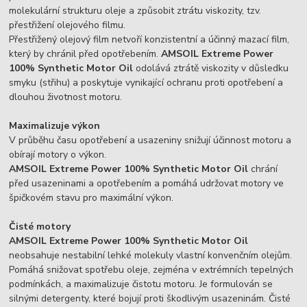
molekulární strukturu oleje a způsobit ztrátu viskozity, tzv.
přestřižení olejového filmu.
Přestřižený olejový film netvoří konzistentní a účinný mazací film,
který by chránil před opotřebením.
AMSOIL Extreme Power
100% Synthetic Motor Oil
odolává ztrátě viskozity v důsledku
smyku (střihu) a poskytuje vynikající ochranu proti opotřebení a
dlouhou životnost motoru.
Maximalizuje výkon
V průběhu času opotřebení a usazeniny snižují účinnost motoru a
obírají motory o výkon.
AMSOIL Extreme Power 100% Synthetic Motor Oil
chrání
před usazeninami a opotřebením a pomáhá udržovat motory ve
špičkovém stavu pro maximální výkon.
Čisté motory
AMSOIL Extreme Power 100% Synthetic Motor Oil
neobsahuje nestabilní lehké molekuly vlastní konvenčním olejům.
Pomáhá snižovat spotřebu oleje, zejména v extrémních tepelných
podmínkách, a maximalizuje čistotu motoru. Je formulován se
silnými detergenty, které bojují proti škodlivým usazeninám. Čisté