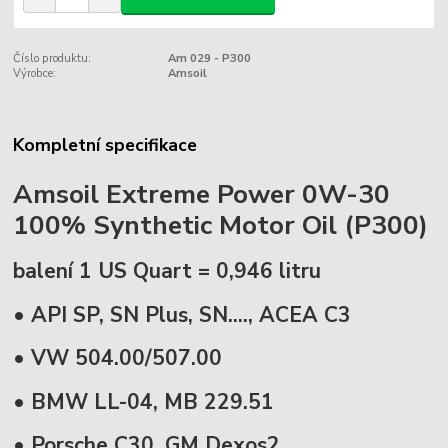
Číslo produktu:
Am 029 - P300
Výrobce:
Amsoil
Kompletní specifikace
Amsoil Extreme Power 0W-30
100% Synthetic Motor Oil (P300)
balení 1 US Quart = 0,946 litru
• API SP, SN Plus, SN...., ACEA C3
• VW 504.00/507.00
• BMW LL-04, MB 229.51
• Porsche C30, GM Dexos2