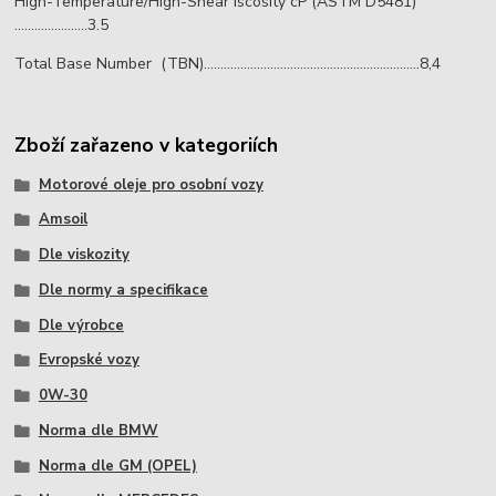
High-Temperature/High-Shear iscosity cP (ASTM D5481)
......................3.5
Total Base Number (TBN).................................................................8,4
Zboží zařazeno v kategoriích
Motorové oleje pro osobní vozy
Amsoil
Dle viskozity
Dle normy a specifikace
Dle výrobce
Evropské vozy
0W-30
Norma dle BMW
Norma dle GM (OPEL)