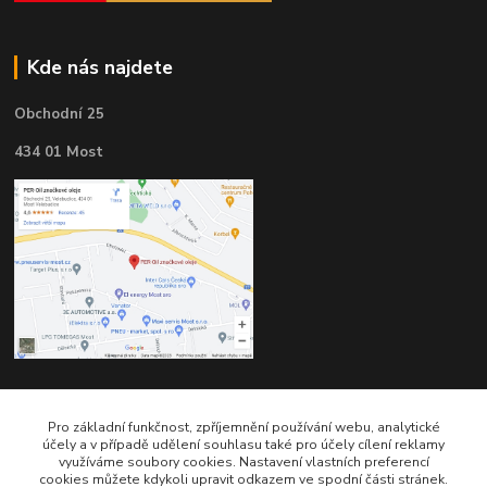
Kde nás najdete
Obchodní 25
434 01 Most
Kontakty
Pro základní funkčnost, zpříjemnění používání webu, analytické
účely a v případě udělení souhlasu také pro účely cílení reklamy
využíváme soubory cookies. Nastavení vlastních preferencí
cookies můžete kdykoli upravit odkazem ve spodní části stránek.