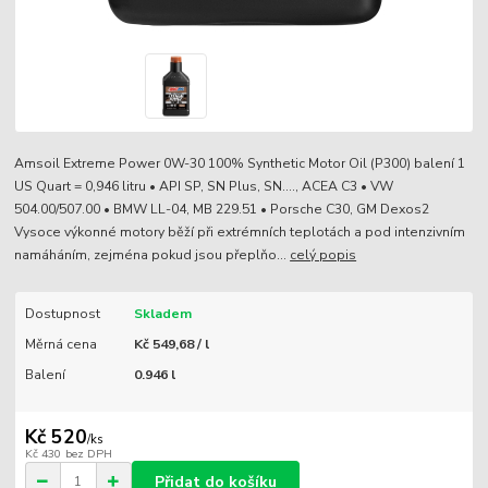
Amsoil Extreme Power 0W-30 100% Synthetic Motor Oil (P300) balení 1
US Quart = 0,946 litru • API SP, SN Plus, SN...., ACEA C3 • VW
504.00/507.00 • BMW LL-04, MB 229.51 • Porsche C30, GM Dexos2
Vysoce výkonné motory běží při extrémních teplotách a pod intenzivním
namáháním, zejména pokud jsou přeplňo...
celý popis
Dostupnost
Skladem
Měrná cena
Kč 549,68 / l
Balení
0.946 l
Kč 520
/
ks
Kč 430
bez DPH
Přidat do košíku