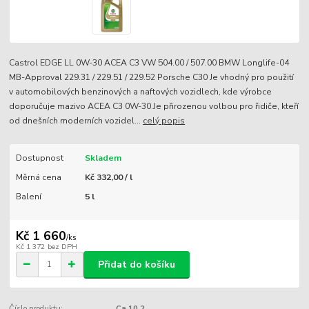
Castrol EDGE LL 0W-30 ACEA C3 VW 504.00 / 507.00 BMW Longlife-04
MB-Approval 229.31 / 229.51 / 229.52 Porsche C30 Je vhodný pro použití
v automobilových benzinových a naftových vozidlech, kde výrobce
doporučuje mazivo ACEA C3 0W-30.Je přirozenou volbou pro řidiče, kteří
od dnešních moderních vozidel...
celý popis
Dostupnost
Skladem
Měrná cena
Kč 332,00 / l
Balení
5 l
Kč 1 660
/
ks
Kč 1 372
bez DPH
Přidat do košíku
Číslo produktu:
Ca 10.2