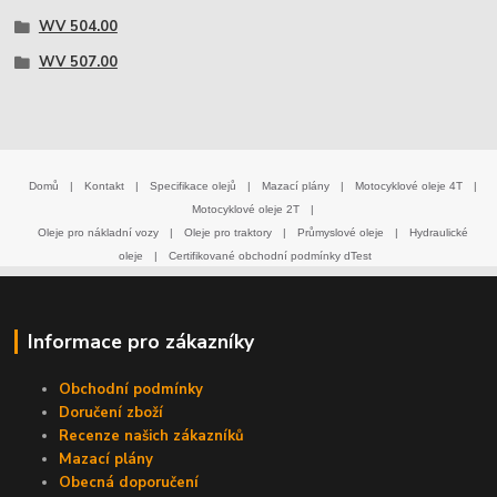
WV 504.00
WV 507.00
Domů
|
Kontakt
|
Specifikace olejů
|
Mazací plány
|
Motocyklové oleje 4T
|
Motocyklové oleje 2T
|
Oleje pro nákladní vozy
|
Oleje pro traktory
|
Průmyslové oleje
|
Hydraulické
oleje
|
Certifikované obchodní podmínky dTest
Informace pro zákazníky
Obchodní podmínky
Doručení zboží
Recenze našich zákazníků
Mazací plány
Obecná doporučení