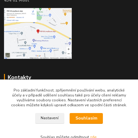
434 01 Most
Kontakty
Pro základní funkčnost, zpříjemnění používání webu, analytické
účely a v případě udělení souhlasu také pro účely cílení reklamy
využíváme soubory cookies. Nastavení vlastních preferencí
cookies můžete kdykoli upravit odkazem ve spodní části stránek.
Telefon pro technické dotazy: 775 113 255
Souhlasím
Nastavení
Telefon do našeho obchodu : 774 993 479
Souhlas můžete odmítnout
zde
.