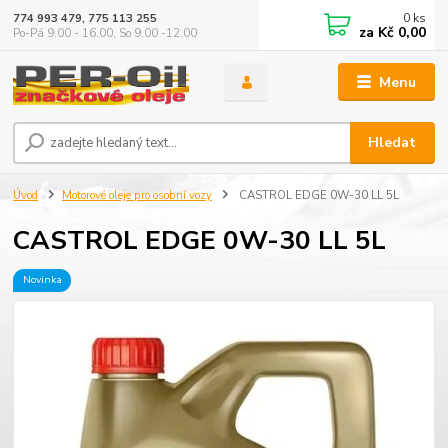
0
ks
774 993 479, 775 113 255
za
Kč 0,00
Po-Pá 9.00 - 16.00, So 9.00 -12.00
Menu
Hledat
Úvod
Motorové oleje pro osobní vozy
CASTROL EDGE 0W-30 LL 5L
CASTROL EDGE 0W-30 LL 5L
Novinka