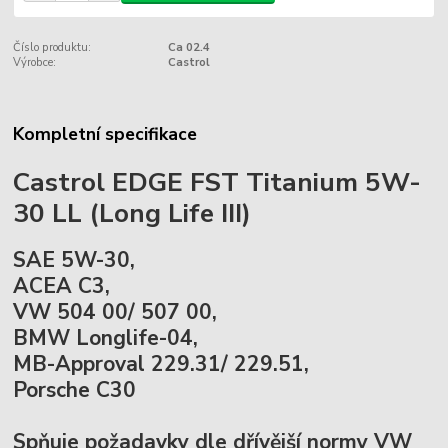
Číslo produktu:
Ca 02.4
Výrobce:
Castrol
Kompletní specifikace
Castrol EDGE FST Titanium 5W-
30 LL (Long Life III)
SAE 5W-30,
ACEA C3,
VW 504 00/ 507 00,
BMW Longlife-04,
MB-Approval 229.31/ 229.51,
Porsche C30
Spňuje požadavky dle dřívější normy VW