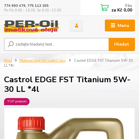
0
ks
774 993 479, 775 113 255
za
Kč 0,00
Po-Pá 9.00 - 16.00, So 9.00 -12.00
Menu
Hledat
Úvod
Motorové oleje pro osobní vozy
Castrol EDGE FST Titanium 5W-30
LL *4l
Castrol EDGE FST Titanium 5W-
30 LL *4l
TOP produkt