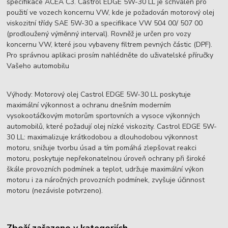
specifikace ACEA C3. Castrol EDGE 5W-30 LL je schválen pro
použití ve vozech koncernu VW, kde je požadován motorový olej
viskozitní třídy SAE 5W-30 a specifikace VW 504 00/ 507 00
(prodloužený výměnný interval). Rovněž je určen pro vozy
koncernu VW, které jsou vybaveny filtrem pevných částic (DPF).
Pro správnou aplikaci prosím nahlédněte do uživatelské příručky
Vašeho automobilu
Výhody: Motorový olej Castrol EDGE 5W-30 LL poskytuje
maximální výkonnost a ochranu dnešním moderním
vysokootáčkovým motorům sportovních a vysoce výkonných
automobilů, které požadují olej nízké viskozity. Castrol EDGE 5W-
30 LL: maximalizuje krátkodobou a dlouhodobou výkonnost
motoru, snižuje tvorbu úsad a tím pomáhá zlepšovat reakci
motoru, poskytuje nepřekonatelnou úroveň ochrany při široké
škále provozních podmínek a teplot, udržuje maximální výkon
motoru i za náročných provozních podmínek, zvyšuje účinnost
motoru (nezávisle potvrzeno).