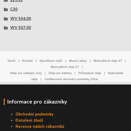
229.51
C30
WV 504.00
WV 507.00
Domů
|
Kontakt
|
Specifikace olejů
|
Mazací plány
|
Motocyklové oleje 4T
|
Motocyklové oleje 2T
|
Oleje pro nákladní vozy
|
Oleje pro traktory
|
Průmyslové oleje
|
Hydraulické
oleje
|
Certifikované obchodní podmínky dTest
Informace pro zákazníky
Obchodní podmínky
Doručení zboží
Recenze našich zákazníků