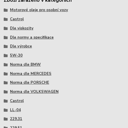
Zboží zařazeno v kategoriích
Motorové oleje pro osobní vozy
Castrol
Dle viskozity
Dle normy a specifikace
Dle výrobce
5W-30
Norma dle BMW
Norma dle MERCEDES
Norma dle PORSCHE
Norma dle VOLKSWAGEN
Castrol
LL-04
229.31