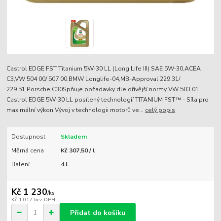
Castrol EDGE FST Titanium 5W-30 LL (Long Life III) SAE 5W-30,ACEA
C3,VW 504 00/ 507 00,BMW Longlife-04,MB-Approval 229.31/
229.51,Porsche C30Spňuje požadavky dle dřívější normy VW 503 01
Castrol EDGE 5W-30 LL posílený technologií TITANIUM FST™ - Síla pro
maximální výkon Vývoj v technologii motorů ve...
celý popis
Dostupnost
Skladem
Měrná cena
Kč 307,50 / l
Balení
4 l
Kč 1 230
/
ks
Kč 1 017
bez DPH
Přidat do košíku