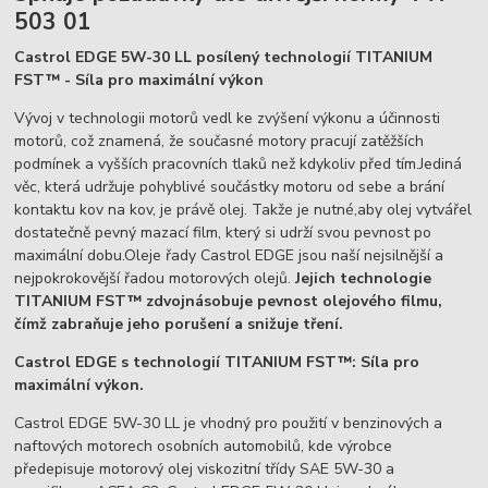
503 01
Castrol EDGE 5W-30 LL posílený technologií TITANIUM
FST™ - Síla pro maximální výkon
Vývoj v technologii motorů vedl ke zvýšení výkonu a účinnosti
motorů, což znamená, že současné motory pracují zatěžších
podmínek a vyšších pracovních tlaků než kdykoliv před tím.Jediná
věc, která udržuje pohyblivé součástky motoru od sebe a brání
kontaktu kov na kov, je právě olej. Takže je nutné,aby olej vytvářel
dostatečně pevný mazací film, který si udrží svou pevnost po
maximální dobu.Oleje řady Castrol EDGE jsou naší nejsilnější a
nejpokrokovější řadou motorových olejů.
Jejich technologie
TITANIUM FST™ zdvojnásobuje pevnost olejového filmu,
čímž zabraňuje jeho porušení a snižuje tření.
Castrol EDGE s technologií TITANIUM FST™: Síla pro
maximální výkon.
Castrol EDGE 5W-30 LL je vhodný pro použití v benzinových a
naftových motorech osobních automobilů, kde výrobce
předepisuje motorový olej viskozitní třídy SAE 5W-30 a