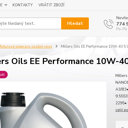
E
KONTAKTY
VRÁTIT ZBOŽÍ
Nevíte
Hledat
774 
Po-Pá 
otorové oleje pro osobní vozy
Millers Oils EE Performance 10W-40 5 l
ers Oils EE Performance 10W-40
ukt
Miller
NANOD
A3/B3•
9.5553
2295• 
celý p