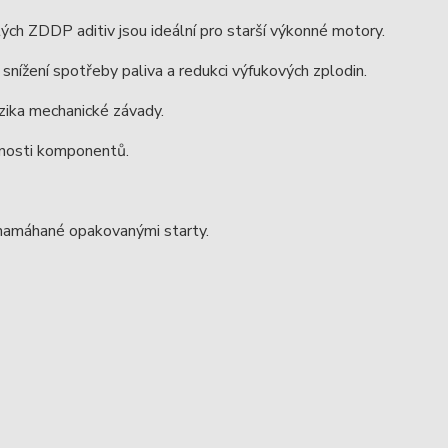
tých ZDDP aditiv jsou ideální pro starší výkonné motory.
e snížení spotřeby paliva a redukci výfukových zplodin.
izika mechanické závady.
otnosti komponentů.
 namáhané opakovanými starty.