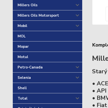
Millers Oils
Millers Oils Motorsport
Mobil
MOL
Komple
Mopar
Mill
Motul
Petro-Canada
Starý
Selenia
• ACE
Shell
• API
• BMW
Total
• Fia