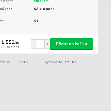
tupnost
Skladem
ná cena
Kč 310,00 / l
ení
5 l
 1 550
/
ks
Přidat do košíku
1 281
bez DPH
roduktu:
EE 0001.9
Výrobce:
Millers Oils