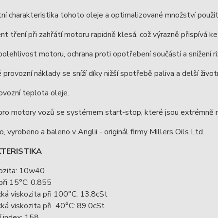
tní charakteristika tohoto oleje a optimalizované množství použi
ent tření při zahřátí motoru rapidně klesá, což výrazně přispívá k
polehlivost motoru, ochrana proti opotřebení součástí a snížení r
 provozní náklady se sníží díky nižší spotřebě paliva a delší živ
rovozní teplota oleje.
í pro motory vozů se systémem start-stop, které jsou extrémně
o, vyrobeno a baleno v Anglii - originál firmy Millers Oils Ltd.
TERISTIKA
ozita: 10w40
při 15°C: 0.855
ká viskozita při 100°C: 13.8cSt
ká viskozita při 40°C: 89.0cSt
í index: 158