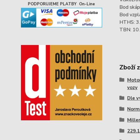
PODPORUJEME PLATBY On-Line
Bod skáp
Bod vzpl
HTHS: 3.
TBN: 10
Zboží 
Motor
vozy
Dle v
Norm
Mille
229.1