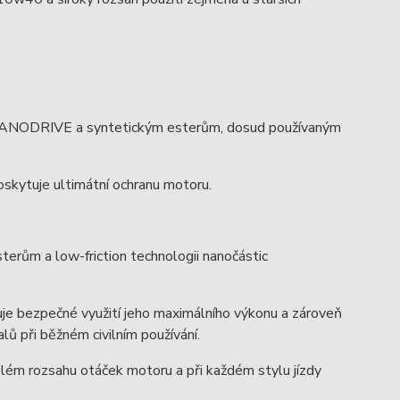
ii NANODRIVE a syntetickým esterům, dosud používaným
skytuje ultimátní ochranu motoru.
erům a low-friction technologii nanočástic
uje bezpečné využití jeho maximálního výkonu a zároveň
 při běžném civilním používání.
celém rozsahu otáček motoru a při každém stylu jízdy