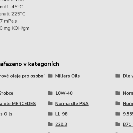
nutí: -45°C
anutí: 225°C
7 mPa.s
.0 mg KOH/gm
zařazeno v kategoriích
ové oleje pro osobní
Millers Oils
Dle 
ýrobce
10W-40
Nor
a dle MERCEDES
Norma dle PSA
Nor
rs Oils
LL-98
9.55
229.3
B71 