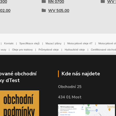
2300
RN 0700
WV 
02.00
WV 505.00
|
Kontakt
|
Specifikace olejů
|
Mazací plány
|
Motocyklové oleje 4T
|
Motocyklové ol
 vozy
|
Oleje pro traktory
|
Průmyslové oleje
|
Hydraulické oleje
|
Certifikované obcho
kované obchodní
Kde nás najdete
ky dTest
Obchodní 25
434 01 Most