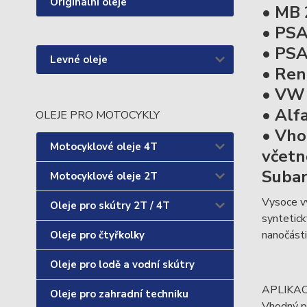
Originální oleje
• MB 
• PSA
• PS
Levné oleje
• Ren
• VW 
• Alf
OLEJE PRO MOTOCYKLY
• Vho
Motocyklové oleje 4T
včetně
Subar
Motocyklové oleje 2T
Vysoce v
Oleje pro skútry 2T / 4T
syntetick
nanočásti
Oleje pro čtyřkolky
Oleje pro lodě a vodní skútry
APLIKA
Oleje pro zahradní techniku
Vhodný p