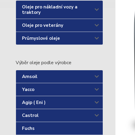
Oleje pro nákladní vozy a
traktory
Oleje pro veterány
Průmyslové oleje
Výběr oleje podle výrobce
Amsoil
Yacco
Agip ( Eni )
Castrol
Fuchs