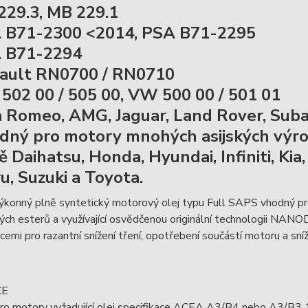
229.3, MB 229.1
 B71-2300 <2014, PSA B71-2295
A B71-2294
ault RN0700 / RN0710
502 00 / 505 00, VW 500 00 / 501 01
a Romeo, AMG, Jaguar, Land Rover, Sub
dný pro motory mnohých asijských výrobc
 Daihatsu, Honda, Hyundai, Infiniti, Kia,
u, Suzuki a Toyota.
ýkonný plně syntetický motorový olej typu Full SAPS vhodný pr
ých esterů a využívající osvědčenou originální technologii NANO
cemi pro razantní snížení tření, opotřebení součástí motoru a sní
CE
ro motory vyžadující olej specifikace ACEA A3/B4 nebo A3/B3 10