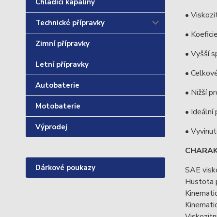
Chladící kapaliny
• Viskozi
Technické přípravky
• Koefici
Zimní přípravky
• Vyšší s
Letní přípravky
• Celkové
Autobaterie
• Nižší p
Motobaterie
• Ideáln
Výprodej
• Vyvinut
CHARAK
Dárkové poukazy
SAE visk
Hustota 
Kinematic
Kinematic
Viskozitn