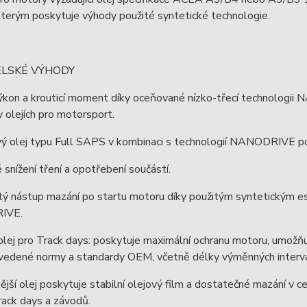
terým poskytuje výhody použité syntetické technologie.
ELSKÉ VÝHODY
výkon a krouticí moment díky oceňované nízko-třecí technolog
 olejích pro motorsport.
vý olej typu Full SAPS v kombinaci s technologií NANODRIVE po
 snížení tření a opotřebení součástí.
ý nástup mazání po startu motoru díky použitým syntetickým est
IVE.
 olej pro Track days: poskytuje maximální ochranu motoru, umožň
vedené normy a standardy OEM, včetně délky výměnných intervalů
ější olej poskytuje stabilní olejový film a dostatečné mazání v 
ack days a závodů.