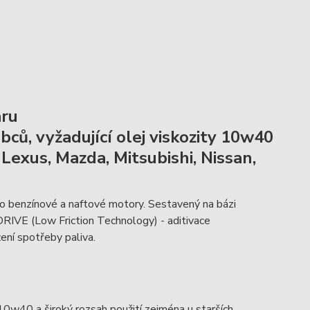
aru
ů, vyžadující olej viskozity 10w40
 Lexus, Mazda, Mitsubishi, Nissan,
o benzínové a naftové motory. Sestavený na bázi
DRIVE (Low Friction Technology) - aditivace
žení spotřeby paliva.
w40 a široký rozsah použití zejména u starších