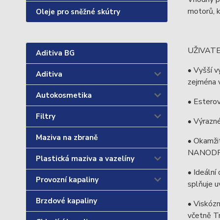
motorů, k
Oleje pro sněžné skútry
UŽIVAT
Aditiva BG
• Vyšší 
Aditiva
zejména v
Autokosmetika
• Estero
Filtry
• Výrazné
Maziva na zbraně
• Okamžit
NANODR
Plastická maziva a vazelíny
• Ideální
Provozní kapaliny
splňuje u
Brzdové kapaliny
• Viskózn
včetně Tr