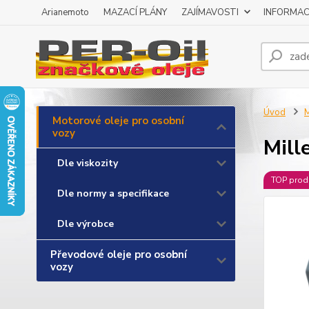
Arianemoto
MAZACÍ PLÁNY
ZAJÍMAVOSTI
INFORMAC
Úvod
M
Motorové oleje pro osobní
vozy
Mill
Dle viskozity
TOP prod
Dle normy a specifikace
Dle výrobce
Převodové oleje pro osobní
vozy