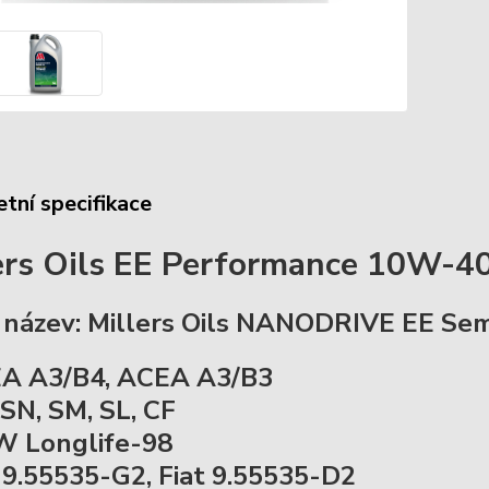
tní specifikace
ers Oils EE Performance 10W-4
 název: Millers Oils NANODRIVE EE Se
A A3/B4, ACEA A3/B3
 SN, SM, SL, CF
 Longlife-98
t 9.55535-G2, Fiat 9.55535-D2