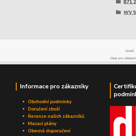
B71 
WV 5
Domů
Oleje pro nákladní
Informace pro zákazníky
Certifi
podmín
Obchodní podmínky
Doručení zboží
Recenze našich zákazníků
Mazací plány
Obecná doporučení