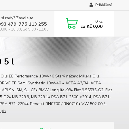
Přihlášení
 si rady? Zavolejte.
0
ks
993 479, 775 113 255
za
Kč 0,00
9.00 - 16.00, So 9.00 -12.00
 5 l
s Oils EE Performance 10W-40 Starý název: Millers Oils
RIVE EE Semi Synthetic 10W-40 • ACEA A3/B4, ACEA
 API SN, SM, SL, CF• BMW Longlife-98• Fiat 9.55535-G2, Fiat
5-D2• MB 229.3, MB 229.1• PSA B71-2300 <2014, PSA B71-
PSA B71-2294• Renault RN0700 / RN0710• VW 502 00 /...
opis