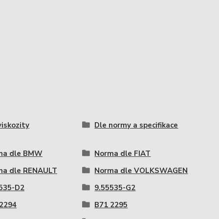
viskozity
Dle normy a specifikace
ma dle BMW
Norma dle FIAT
ma dle RENAULT
Norma dle VOLKSWAGEN
535-D2
9.55535-G2
2294
B71 2295