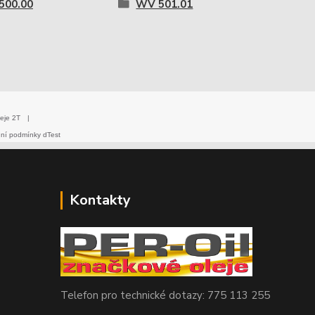
500.00
WV 501.01
eje 2T
|
dní podmínky dTest
Kontakty
Telefon pro technické dotazy: 775 113 255