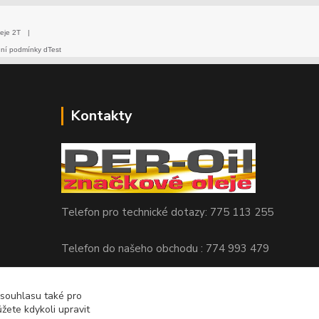
eje 2T
|
dní podmínky dTest
Kontakty
Telefon pro technické dotazy: 775 113 255
Telefon do našeho obchodu : 774 993 479
info@znackoveoleje.cz
 souhlasu také pro
žete kdykoli upravit