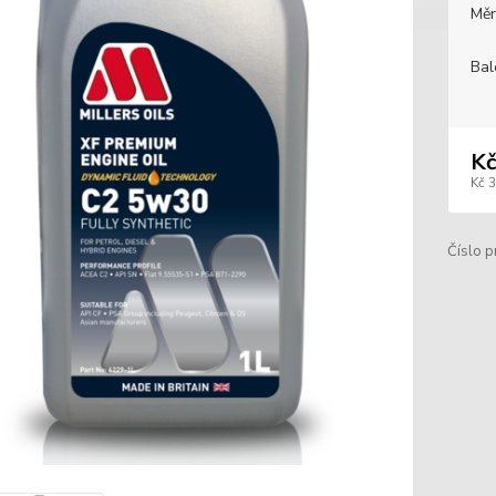
Měr
Bal
Kč
Kč 
Číslo p