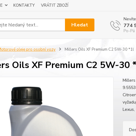
E
KONTAKTY
VRÁTIT ZBOŽÍ
Nevíte
Hledat
774 
Po-Pá 
otorové oleje pro osobní vozy
Millers Oils XF Premium C2 5W-30 *1l
ers Oils XF Premium C2 5W-30 *
Miller
9.5553
Citroe
vyžaduj
Lexus,
Dos