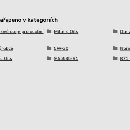
zařazeno v kategoriích
ové oleje pro osobní
Millers Oils
Dle 
ýrobce
5W-30
Norm
rs Oils
9.55535-S1
B71 