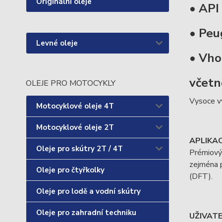
Originální oleje
• API
• Peu
Levné oleje
• Vho
včetně
OLEJE PRO MOTOCYKLY
Vysoce vý
Motocyklové oleje 4T
Motocyklové oleje 2T
APLIKA
Oleje pro skútry 2T / 4T
Prémiový 
zejména p
Oleje pro čtyřkolky
(DFT).
Oleje pro lodě a vodní skútry
Oleje pro zahradní techniku
UŽIVAT