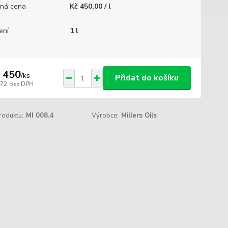
ná cena
Kč 450,00 / l
ení
1 l
 450
/
ks
Přidat do košíku
372
bez DPH
roduktu:
MI 008.4
Výrobce:
Millers Oils