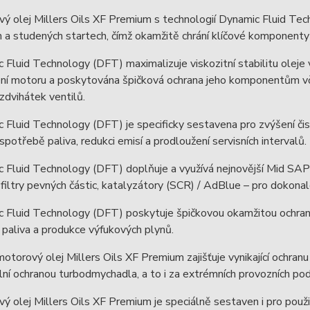
ý olej Millers Oils XF Premium s technologií Dynamic Fluid Tec
 a studených startech, čímž okamžitě chrání klíčové komponent
 Fluid Technology (DFT) maximalizuje viskozitní stabilitu oleje 
ní motoru a poskytována špičková ochrana jeho komponentům včet
 zdvihátek ventilů.
 Fluid Technology (DFT) je specificky sestavena pro zvýšení č
í spotřebě paliva, redukci emisí a prodloužení servisních intervalů.
 Fluid Technology (DFT) doplňuje a využívá nejnovější Mid SAPS
 filtry pevných částic, katalyzátory (SCR) / AdBlue – pro dokonalo
 Fluid Technology (DFT) poskytuje špičkovou okamžitou ochranu
paliva a produkce výfukových plynů.
otorový olej Millers Oils XF Premium zajišťuje vynikající ochran
ní ochranou turbodmychadla, a to i za extrémních provozních po
ý olej Millers Oils XF Premium je speciálně sestaven i pro použi