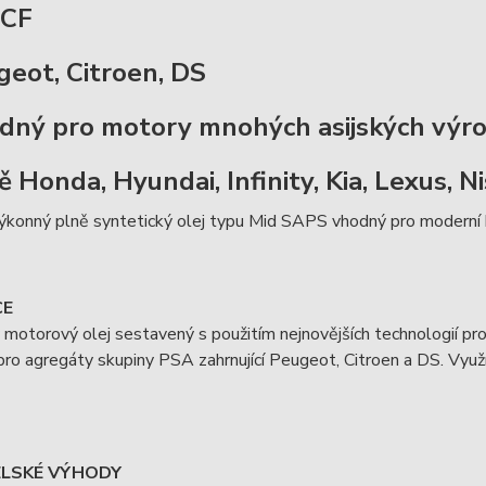
 CF
geot, Citroen, DS
dný pro motory mnohých asijských výrobc
 Honda, Hyundai, Infinity, Kia, Lexus, N
konný plně syntetický olej typu Mid SAPS vhodný pro moderní b
CE
motorový olej sestavený s použitím nejnovějších technologií p
ro agregáty skupiny PSA zahrnující Peugeot, Citroen a DS. Využí
ELSKÉ VÝHODY