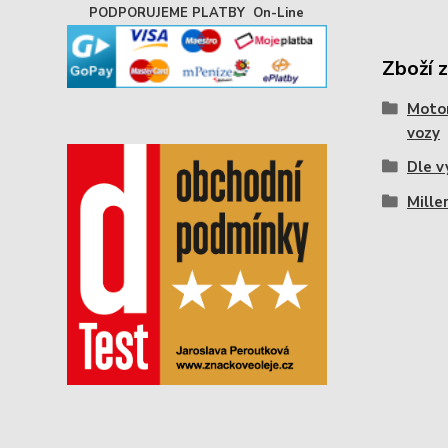
PODPORUJEME PLATBY On-Line
Zboží 
Motor
vozy
Dle v
Mille