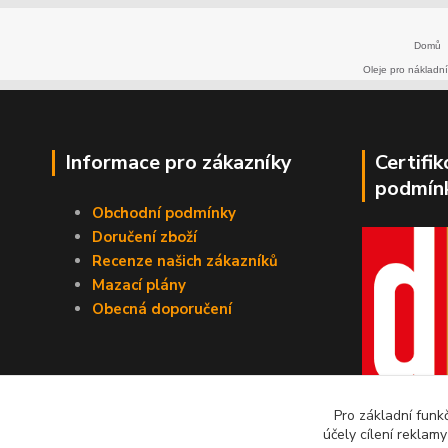
Domů
Oleje pro nákladní
Informace pro zákazníky
Certifi
podmín
Obchodní podmínky
Doručení zboží
Recenze našich zákazníků
Mazací plány
Obecná doporučení
Pro základní funk
účely cílení reklam