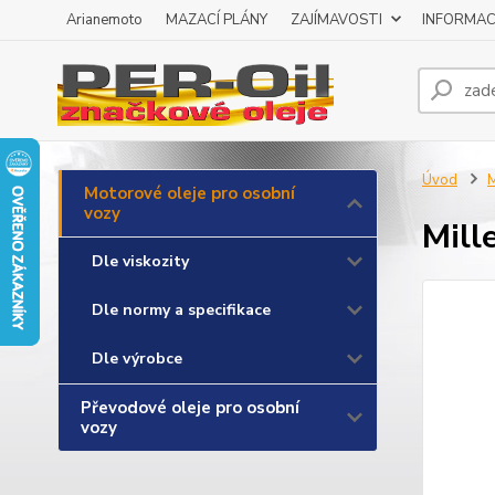
Arianemoto
MAZACÍ PLÁNY
ZAJÍMAVOSTI
INFORMAC
Úvod
M
Motorové oleje pro osobní
vozy
Mill
Dle viskozity
Dle normy a specifikace
Dle výrobce
Převodové oleje pro osobní
vozy