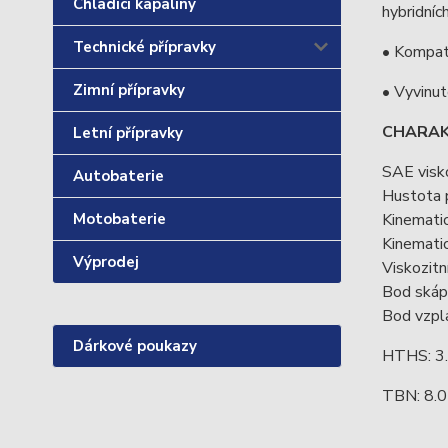
Chladící kapaliny
hybridníc
Technické přípravky
• Kompati
Zimní přípravky
• Vyvinut
CHARAK
Letní přípravky
SAE visk
Autobaterie
Hustota 
Motobaterie
Kinematic
Kinematic
Výprodej
Viskozitn
Bod skáp
Bod vzpl
Dárkové poukazy
HTHS: 3.
TBN: 8.