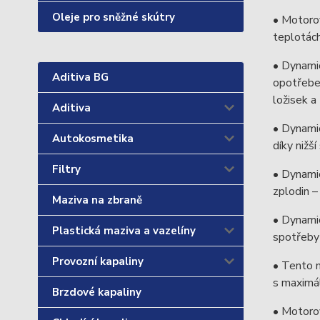
Oleje pro sněžné skútry
• Motorov
teplotách
• Dynamic
Aditiva BG
opotřebe
ložisek a
Aditiva
• Dynamic
Autokosmetika
díky nižš
Filtry
• Dynamic
zplodin –
Maziva na zbraně
• Dynamic
Plastická maziva a vazelíny
spotřeby 
Provozní kapaliny
• Tento m
s maximál
Brzdové kapaliny
• Motorov