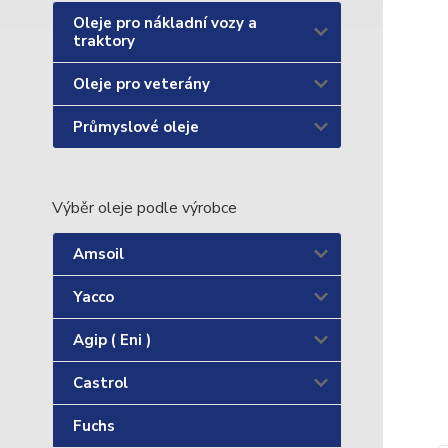
Oleje pro nákladní vozy a
traktory
Oleje pro veterány
Průmyslové oleje
Výběr oleje podle výrobce
Amsoil
Yacco
Agip ( Eni )
Castrol
Fuchs