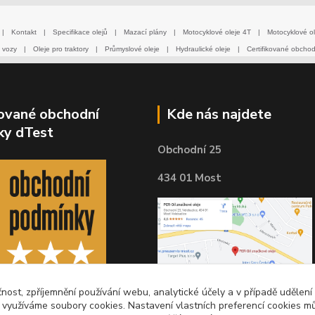
|
Kontakt
|
Specifikace olejů
|
Mazací plány
|
Motocyklové oleje 4T
|
Motocyklové ol
 vozy
|
Oleje pro traktory
|
Průmyslové oleje
|
Hydraulické oleje
|
Certifikované obcho
kované obchodní
Kde nás najdete
ky dTest
Obchodní 25
434 01 Most
čnost, zpříjemnění používání webu, analytické účely a v případě udělení
y využíváme soubory cookies. Nastavení vlastních preferencí cookies mů