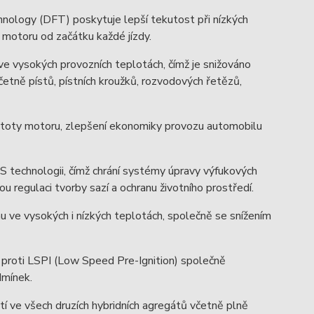
hnology (DFT) poskytuje lepší tekutost při nízkých
y motoru od začátku každé jízdy.
ve vysokých provozních teplotách, čímž je snižováno
ně pístů, pístních kroužků, rozvodových řetězů,
istoty motoru, zlepšení ekonomiky provozu automobilu
 technologii, čímž chrání systémy úpravy výfukových
u regulaci tvorby sazí a ochranu životního prostředí.
 ve vysokých i nízkých teplotách, společně se snížením
u proti LSPI (Low Speed Pre-Ignition) společně
dmínek.
tí ve všech druzích hybridních agregátů včetně plně