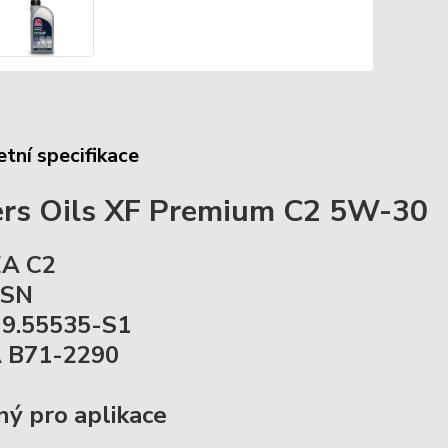
tní specifikace
ers Oils XF Premium C2 5W-30
EA C2
 SN
t 9.55535-S1
A B71-2290
ý pro aplikace