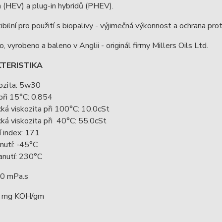
h (HEV) a plug-in hybridů (PHEV).
bilní pro použití s biopalivy - výjimečná výkonnost a ochrana pro
o, vyrobeno a baleno v Anglii - originál firmy Millers Oils Ltd.
TERISTIKA
ozita: 5w30
při 15°C: 0.854
ká viskozita při 100°C: 10.0cSt
ká viskozita při 40°C: 55.0cSt
í index: 171
nutí: -45°C
anutí: 230°C
0 mPa.s
0 mg KOH/gm