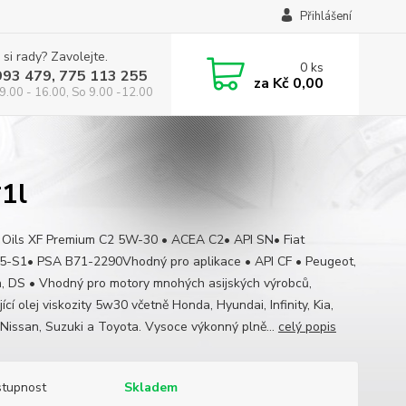
Přihlášení
 si rady? Zavolejte.
0
ks
993 479, 775 113 255
za
Kč 0,00
9.00 - 16.00, So 9.00 -12.00
1l
s Oils XF Premium C2 5W-30 • ACEA C2• API SN• Fiat
5-S1• PSA B71-2290Vhodný pro aplikace • API CF • Peugeot,
n, DS • Vhodný pro motory mnohých asijských výrobců,
ící olej viskozity 5w30 včetně Honda, Hyundai, Infinity, Kia,
 Nissan, Suzuki a Toyota. Vysoce výkonný plně...
celý popis
tupnost
Skladem