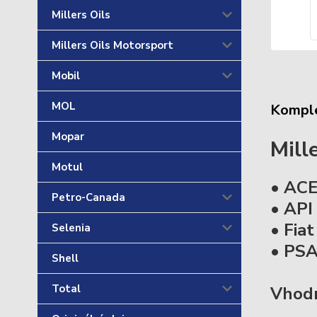
Millers Oils
Millers Oils Motorsport
Mobil
MOL
Komple
Mopar
Mill
Motul
• AC
Petro-Canada
• API
• Fia
Selenia
• PS
Shell
Total
Vhodn