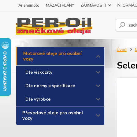
Arianemoto
MAZACÍ PLÁNY
ZAJÍMAVOSTI
INFORMAC
Úvod
M
Motorové oleje pro osobní
vozy
Sele
Dle viskozity
Dle normy a specifikace
Dle výrobce
Převodové oleje pro osobní
vozy