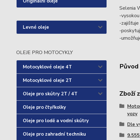
Originální oleje
Selenia 
-vysokou 
-zajišťuj
Levné oleje
-poskytu
-umožňuj
OLEJE PRO MOTOCYKLY
Původ 
Motocyklové oleje 4T
Motocyklové oleje 2T
Zboží 
Oleje pro skútry 2T / 4T
Motor
Oleje pro čtyřkolky
vozy
Oleje pro lodě a vodní skútry
Dle v
Oleje pro zahradní techniku
9.55