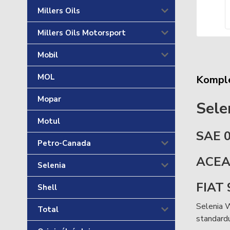
Millers Oils
Millers Oils Motorsport
Mobil
MOL
Komple
Mopar
Sel
Motul
SAE 
Petro-Canada
ACEA
Selenia
FIAT
Shell
Selenia W
Total
standardu