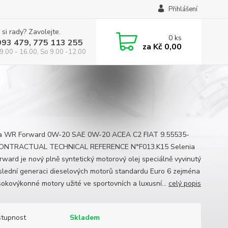
Přihlášení
 si rady? Zavolejte.
0
ks
993 479, 775 113 255
za
Kč 0,00
9.00 - 16.00, So 9.00 -12.00
ia WR Forward 0W-20 SAE 0W-20 ACEA C2 FIAT 9.55535-
ONTRACTUAL TECHNICAL REFERENCE N°F013.K15 Selenia
ward je nový plně syntetický motorový olej speciálně vyvinutý
slední generaci dieselových motorů standardu Euro 6 zejména
sokovýkonné motory užité ve sportovních a luxusní...
celý popis
tupnost
Skladem