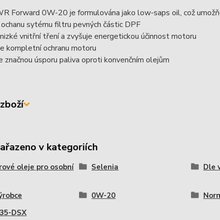
WR Forward 0W-20 je formulována jako low-saps oil, což umožňu
ochanu sytému filtru pevných částic DPF
e nizké vnitřní tření a zvyšuje energetickou účinnost motoru
je kompletní ochranu motoru
e značnou úsporu paliva oproti konvenčním olejům
zboží
zařazeno v kategoriích
ové oleje pro osobní
Selenia
Dle 
ýrobce
0W-20
Norm
535-DSX