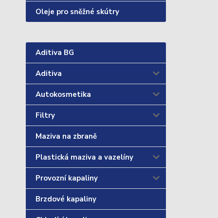
Oleje pro sněžné skútry
Aditiva BG
Aditiva
Autokosmetika
Filtry
Maziva na zbraně
Plastická maziva a vazelíny
Provozní kapaliny
Brzdové kapaliny