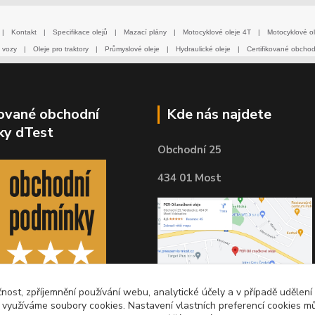
|
Kontakt
|
Specifikace olejů
|
Mazací plány
|
Motocyklové oleje 4T
|
Motocyklové ol
 vozy
|
Oleje pro traktory
|
Průmyslové oleje
|
Hydraulické oleje
|
Certifikované obcho
kované obchodní
Kde nás najdete
ky dTest
Obchodní 25
434 01 Most
čnost, zpříjemnění používání webu, analytické účely a v případě udělení
y využíváme soubory cookies. Nastavení vlastních preferencí cookies mů