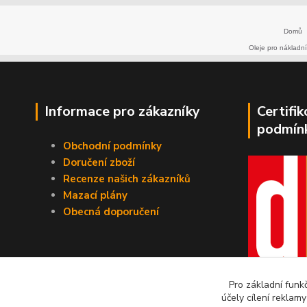
Domů
Oleje pro nákladní
Informace pro zákazníky
Certifi
podmín
Obchodní podmínky
Doručení zboží
Recenze našich zákazníků
Mazací plány
Obecná doporučení
Pro základní funk
účely cílení reklam