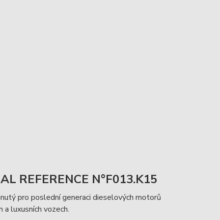
AL REFERENCE N°F013.K15
inutý pro poslední generaci dieselových motorů
 a luxusních vozech.