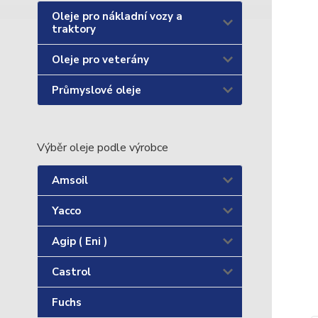
Oleje pro nákladní vozy a
traktory
Oleje pro veterány
Průmyslové oleje
Výběr oleje podle výrobce
Amsoil
Yacco
Agip ( Eni )
Castrol
Fuchs