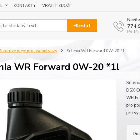
E
KONTAKTY
VRÁTIT ZBOŽÍ
Nevíte
Hledat
774 
Po-Pá 
otorové oleje pro osobní vozy
Selenia WR Forward 0W-20 *1l
nia WR Forward 0W-20 *1l
Selen
DSX C
WR For
pro po
pro vy
Dos