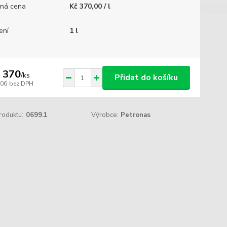
ná cena
Kč 370,00 / l
ení
1 l
 370
/
ks
Přidat do košíku
306
bez DPH
roduktu:
0699.1
Výrobce:
Petronas