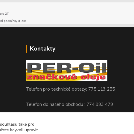
eje 2T
|
dní podmínky dTest
Kontakty
Telefon pro technické dotazy: 775 113 255
Telefon do našeho obchodu : 774 993 479
info@znackoveoleje.cz
 souhlasu také pro
žete kdykoli upravit