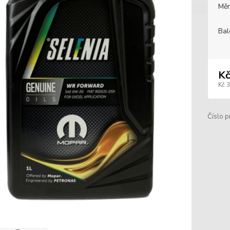
Měr
Bal
Kč
Kč 
Číslo p