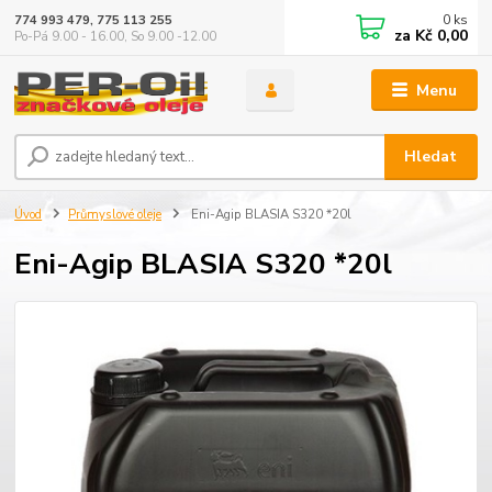
0
ks
774 993 479, 775 113 255
za
Kč 0,00
Po-Pá 9.00 - 16.00, So 9.00 -12.00
Menu
Hledat
Úvod
Průmyslové oleje
Eni-Agip BLASIA S320 *20l
Eni-Agip BLASIA S320 *20l