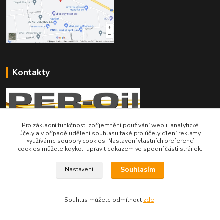
Kontakty
Pro základní funkčnost, zpříjemnění používání webu, analytické
účely a v případě udělení souhlasu také pro účely cílení reklamy
Telefon pro technické dotazy: 775 113 255
využíváme soubory cookies. Nastavení vlastních preferencí
cookies můžete kdykoli upravit odkazem ve spodní části stránek.
Telefon do našeho obchodu : 774 993 479
Souhlasím
Nastavení
info@znackoveoleje.cz
Souhlas můžete odmítnout
zde
.