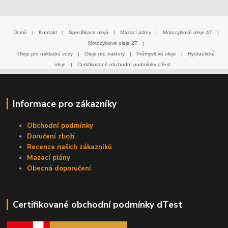
Domů
|
Kontakt
|
Specifikace olejů
|
Mazací plány
|
Motocyklové oleje 4T
|
Motocyklové oleje 2T
|
Oleje pro nákladní vozy
|
Oleje pro traktory
|
Průmyslové oleje
|
Hydraulické
oleje
|
Certifikované obchodní podmínky dTest
Informace pro zákazníky
Obchodní podmínky
Doručení zboží
Recenze našich zákazníků
Mazací plány
Obecná doporučení
Certifikované obchodní podmínky dTest