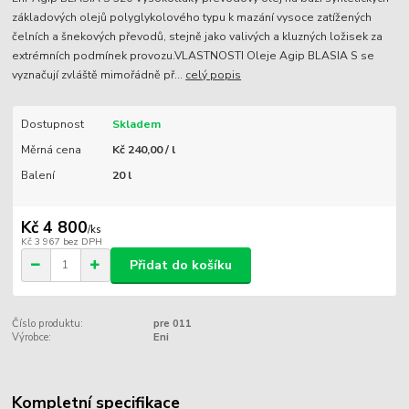
základových olejů polyglykolového typu k mazání vysoce zatížených
čelních a šnekových převodů, stejně jako valivých a kluzných ložisek za
extrémních podmínek provozu.VLASTNOSTI Oleje Agip BLASIA S se
vyznačují zvláště mimořádně př...
celý popis
Dostupnost
Skladem
Měrná cena
Kč 240,00 / l
Balení
20 l
Kč 4 800
/
ks
Kč 3 967
bez DPH
Přidat do košíku
Číslo produktu:
pre 011
Výrobce:
Eni
Kompletní specifikace