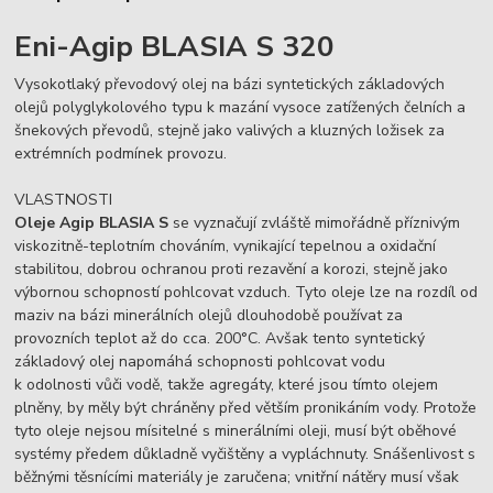
Eni-Agip BLASIA S 320
Vysokotlaký převodový olej na bázi syntetických základových
olejů polyglykolového typu k mazání vysoce zatížených čelních a
šnekových převodů, stejně jako valivých a kluzných ložisek za
extrémních podmínek provozu.
VLASTNOSTI
Oleje Agip BLASIA S
se vyznačují zvláště mimořádně příznivým
viskozitně-teplotním chováním, vynikající tepelnou a oxidační
stabilitou, dobrou ochranou proti rezavění a korozi, stejně jako
výbornou schopností pohlcovat vzduch. Tyto oleje lze na rozdíl od
maziv na bázi minerálních olejů dlouhodobě používat za
provozních teplot až do cca. 200°C. Avšak tento syntetický
základový olej napomáhá schopnosti pohlcovat vodu
k odolnosti vůči vodě, takže agregáty, které jsou tímto olejem
plněny, by měly být chráněny před větším pronikáním vody. Protože
tyto oleje nejsou mísitelné s minerálními oleji, musí být oběhové
systémy předem důkladně vyčištěny a vypláchnuty. Snášenlivost s
běžnými těsnícími materiály je zaručena; vnitřní nátěry musí však