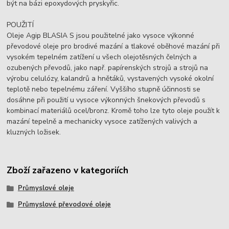
být na bázi epoxydových pryskyřic.
POUŽITÍ
Oleje Agip BLASIA S jsou použitelné jako vysoce výkonné
převodové oleje pro brodivé mazání a tlakové oběhové mazání při
vysokém tepelném zatížení u všech olejotěsných čelných a
ozubených převodů, jako např. papírenských strojů a strojů na
výrobu celulózy, kalandrů a hnětáků, vystavených vysoké okolní
teplotě nebo tepelnému záření. Vyššího stupně účinnosti se
dosáhne při použití u vysoce výkonných šnekových převodů s
kombinací materiálů ocel/bronz. Kromě toho lze tyto oleje použít k
mazání tepelně a mechanicky vysoce zatížených valivých a
kluzných ložisek.
Zboží zařazeno v kategoriích
Průmyslové oleje
Průmyslové převodové oleje