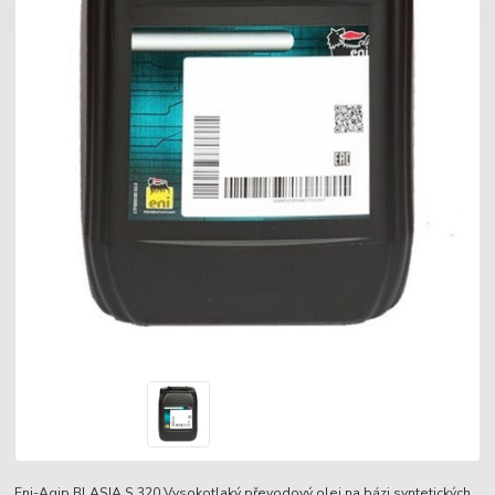
Eni-Agip BLASIA S 320 Vysokotlaký převodový olej na bázi syntetických