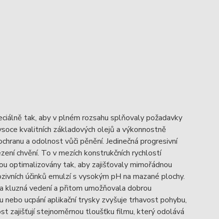
peciálně tak, aby v plném rozsahu splňovaly požadavky
ysoce kvalitních základových olejů a výkonnostně
í ochranu a odolnost vůči pěnění. Jedinečná progresivní
zení chvění. To v mezích konstrukčních rychlostí
sou optimalizovány tak, aby zajišťovaly mimořádnou
rozivních účinků emulzí s vysokým pH na mazané plochy.
ila kluzná vedení a přitom umožňovala dobrou
u nebo ucpání aplikační trysky zvyšuje trhavost pohybu,
st zajišťují stejnoměrnou tloušťku filmu, který odolává