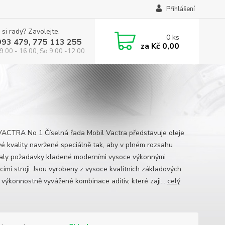
Přihlášení
 si rady? Zavolejte.
0
ks
993 479, 775 113 255
za
Kč 0,00
9.00 - 16.00, So 9.00 -12.00
VACTRA No 1 Číselná řada Mobil Vactra představuje oleje
vé kvality navržené speciálně tak, aby v plném rozsahu
aly požadavky kladené moderními vysoce výkonnými
cími stroji. Jsou vyrobeny z vysoce kvalitních základových
 výkonnostně vyvážené kombinace aditiv, které zaji...
celý