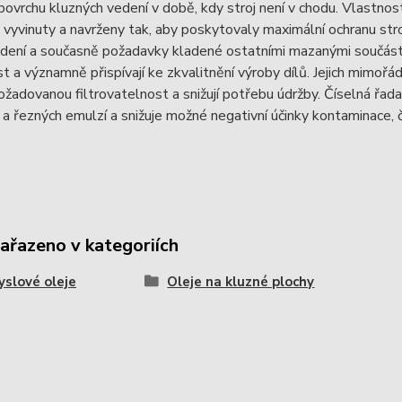
povrchu kluzných vedení v době, kdy stroj není v chodu. Vlastnost
 vyvinuty a navrženy tak, aby poskytovaly maximální ochranu stroj
dení a současně požadavky kladené ostatními mazanými součástmi 
t a významně přispívají ke zkvalitnění výroby dílů. Jejich mimořádná
 požadovanou filtrovatelnost a snižují potřebu údržby. Číselná řada
h a řezných emulzí a snižuje možné negativní účinky kontaminace,
zařazeno v kategoriích
slové oleje
Oleje na kluzné plochy