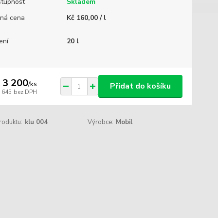
tupnost
Skladem
ná cena
Kč 160,00 / l
ení
20 l
 3 200
/
ks
Přidat do košíku
2 645
bez DPH
roduktu:
klu 004
Výrobce:
Mobil