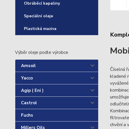
Obráběcí kapaliny
Speciální oleje
Plastická maziva
Komple
Mob
Výběr oleje podle výrobce
Amsoil
Číselná ř
kladené m
Yacco
vyvážené 
kombinace
Agip ( Eni )
umožňuje 
Castrol
odlučitel
Kombinace
Fuchs
filtrovat
chvění a 
Millers Oils