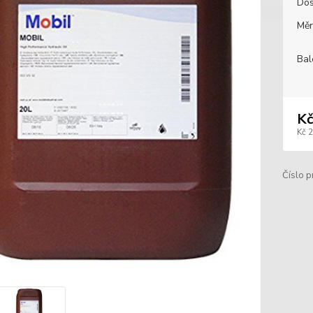
Dos
Měr
Bal
Kč
Kč 
Číslo p