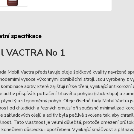
tní specifikace
il VACTRA No 1
ada Mobil Vactra představuje oleje špičkové kvality navržené s
oderními vysoce výkonnými obráběcími stroji. Jsou vyrobeny z v
kombinace aditiv, které zajišťují nízké tření, vynikající antikorozn
 aditiv přispívá k potlačení trhavého pohybu (stick-slipu) a zame
plynulý a stejnoměrný pohyb. Oleje číselné řady Mobil Vactra j
nost od chladících a řezných emulzí při současné minimalizaci ko
 základových olejů a aditiv byla pečlivě zvolena tak, aby chrán
elnost. Tato vlastnost je velmi důležitá, protože omezení průtok
v konečném důsledku i opotřebení. Vynikající smáčivost a přilnavo