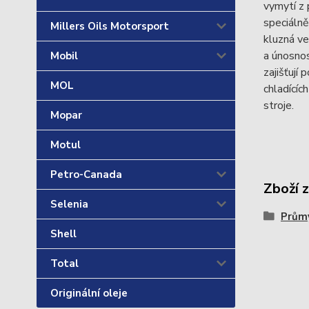
vymytí z 
speciálně
Millers Oils Motorsport
kluzná ve
a únosnos
Mobil
zajišťují
MOL
chladícíc
stroje.
Mopar
Motul
Petro-Canada
Zboží 
Selenia
Průmy
Shell
Total
Originální oleje