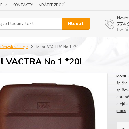
E
KONTAKTY
VRÁTIT ZBOŽÍ
Nevíte
Hledat
774 
Po-Pá 
růmyslové oleje
Mobil VACTRA No 1 *20l
l VACTRA No 1 *20l
Mobil 
špičko
splňov
obrábě
olejů a
popis