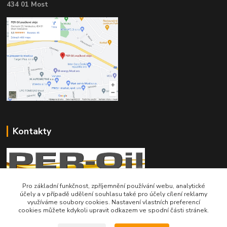
434 01 Most
Kontakty
Pro základní funkčnost, zpříjemnění používání webu, analytické
účely a v případě udělení souhlasu také pro účely cílení reklamy
Telefon pro technické dotazy: 775 113 255
využíváme soubory cookies. Nastavení vlastních preferencí
cookies můžete kdykoli upravit odkazem ve spodní části stránek.
Telefon do našeho obchodu : 774 993 479