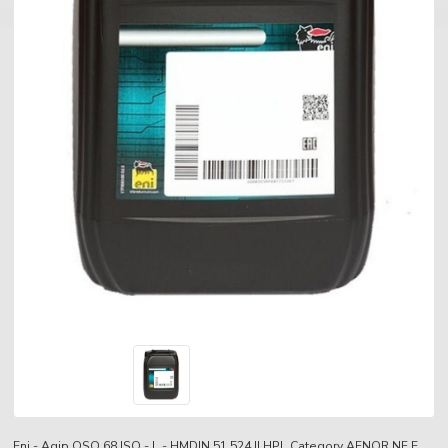
Eni - Agip OSO 68 ISO - L - HMDIN 51 524 II HPL Category AFNOR NF E