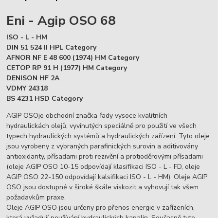
Eni - Agip OSO 68
ISO - L - HM
DIN 51 524 II HPL Category
AFNOR NF E 48 600 (1974) HM Category
CETOP RP 91 H (1977) HM Category
DENISON HF 2A
VDMY 24318
BS 4231 HSD Category
AGIP OSOje obchodní značka řady vysoce kvalitních
hydraulickách olejů, vyvinutých speciálně pro použití ve všech
typech hydraulických systémů a hydraulických zařízení. Tyto oleje
jsou vyrobeny z vybraných parafinických surovin a aditivovány
antioxidanty, přísadami proti rezivění a protioděrovými přísadami
(oleje AGIP OSO 10-15 odpovídají klasifikaci ISO - L - FD, oleje
AGIP OSO 22-150 odpovídají kalsifikaci ISO - L - HM). Oleje AGIP
OSO jsou dostupné v široké škále viskozit a vyhovují tak všem
požadavkům praxe.
Oleje AGIP OSO jsou určeny pro přenos energie v zařízeních,
která vyžadují používání hydraulických kapalin. Současně tyto