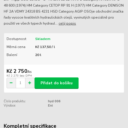
48 600 (1974) HM Category CETOP RP 91 H (1977) HM Category DENISON
HF 2A VDMY 24318 BS 4231 HSD Category AGIP OSOje obchodní značka
řady vysoce kvalitních hydraulickách olejů, vyvinutých speciálně pro
použití ve všech typech hydraul...
celý popis
Dostupnost
Skladem
Měrná cena
Kč 137,50 / l
Balení
20 l
Kč 2 750
/
ks
Kč 2 273
bez DPH
Přidat do košíku
Číslo produktu:
hyd 006
Výrobce:
Eni
Kompletní specifikace