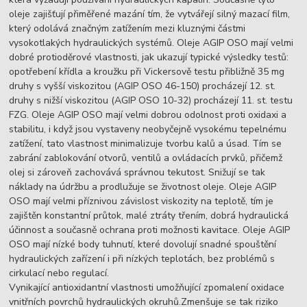
oleje zajišťují přiměřené mazání tím, že vytvářejí silný mazací film,
který odolává značným zatížením mezi kluznými částmi
vysokotlakých hydraulických systémů. Oleje AGIP OSO mají velmi
dobré protioděrové vlastnosti, jak ukazují typické výsledky testů:
opotřebení křídla a kroužku při Vickersově testu přibližně 35 mg
druhy s vyšší viskozitou (AGIP OSO 46-150) procházejí 12. st.
druhy s nižší viskozitou (AGIP OSO 10-32) procházejí 11. st. testu
FZG. Oleje AGIP OSO mají velmi dobrou odolnost proti oxidaxi a
stabilitu, i když jsou vystaveny neobyčejně vysokému tepelnému
zatížení, tato vlastnost minimalizuje tvorbu kalů a úsad. Tím se
zabrání zablokování otvorů, ventilů a ovládacích prvků, přičemž
olej si zároveň zachovává správnou tekutost. Snižují se tak
náklady na údržbu a prodlužuje se životnost oleje. Oleje AGIP
OSO mají velmi příznivou závislost viskozity na teplotě, tím je
zajištěn konstantní průtok, malé ztráty třením, dobrá hydraulická
účinnost a současně ochrana proti možnosti kavitace. Oleje AGIP
OSO mají nízké body tuhnutí, které dovolují snadné spouštění
hydraulických zařízení i při nízkých teplotách, bez problémů s
cirkulací nebo regulací.
Vynikající antioxidantní vlastnosti umožňující zpomalení oxidace
vnitřních povrchů hydraulických okruhů.Zmenšuje se tak riziko