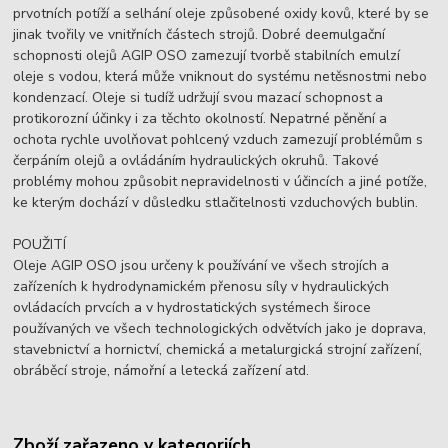
prvotních potíží a selhání oleje způsobené oxidy kovů, které by se
jinak tvořily ve vnitřních částech strojů. Dobré deemulgační
schopnosti olejů AGIP OSO zamezují tvorbě stabilních emulzí
oleje s vodou, která může vniknout do systému netěsnostmi nebo
kondenzací. Oleje si tudíž udržují svou mazací schopnost a
protikorozní účinky i za těchto okolností. Nepatrné pěnění a
ochota rychle uvolňovat pohlcený vzduch zamezují problémům s
čerpáním olejů a ovládáním hydraulických okruhů. Takové
problémy mohou způsobit nepravidelnosti v účincích a jiné potíže,
ke kterým dochází v důsledku stlačitelnosti vzduchových bublin.
POUŽITÍ
Oleje AGIP OSO jsou určeny k používání ve všech strojích a
zařízeních k hydrodynamickém přenosu síly v hydraulických
ovládacích prvcích a v hydrostatických systémech široce
používaných ve všech technologických odvětvích jako je doprava,
stavebnictví a hornictví, chemická a metalurgická strojní zařízení,
obráběcí stroje, námořní a letecká zařízení atd.
Zboží zařazeno v kategoriích