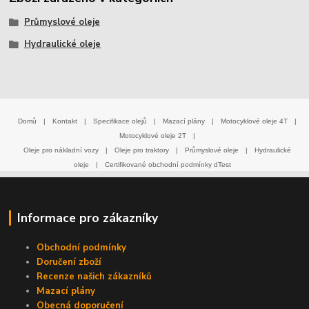
Průmyslové oleje
Hydraulické oleje
Domů
|
Kontakt
|
Specifikace olejů
|
Mazací plány
|
Motocyklové oleje 4T
|
Motocyklové oleje 2T
|
Oleje pro nákladní vozy
|
Oleje pro traktory
|
Průmyslové oleje
|
Hydraulické
oleje
|
Certifikované obchodní podmínky dTest
Informace pro zákazníky
Obchodní podmínky
Doručení zboží
Recenze našich zákazníků
Mazací plány
Obecná doporučení