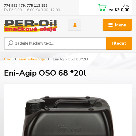
0
ks
774 993 479, 775 113 255
za
Kč 0,00
Po-Pá 9.00 - 16.00, So 9.00 -12.00
Menu
Hledat
Úvod
Průmyslové oleje
Eni-Agip OSO 68 *20l
Eni-Agip OSO 68 *20l