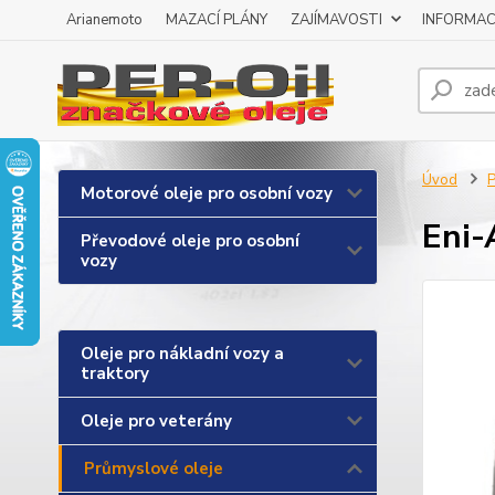
Arianemoto
MAZACÍ PLÁNY
ZAJÍMAVOSTI
INFORMAC
Úvod
P
Motorové oleje pro osobní vozy
Eni-
Převodové oleje pro osobní
vozy
Oleje pro nákladní vozy a
traktory
Oleje pro veterány
Průmyslové oleje