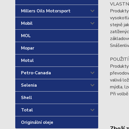
VLASTN
Produkty
Millers Oils Motorsport
vysokotla
Mobil
stejně ja
zatíženýc
MOL
základové
Snášenliv
Mopar
POUŽIT
Motul
Produkty
převodove
Petro-Canada
valivá lo
Selenia
mýdla, lz
Při volbě
Shell
Total
Originální oleje
Zboží 