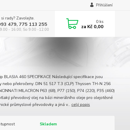
Přihlášení
 si rady? Zavolejte.
0
ks
993 479, 775 113 255
za
Kč 0,00
9.00 - 16.00, So 9.00 -12.00
ip BLASIA 460 SPECIFIKACE Následující specifikace jsou
y nebo překročeny: DIN 51 517 T.3 (CLP) Thyssen TH-N 256
NCINNATI MILACRON P63 (68), P77 (150), P74 (220), P35 (460)
tlaký převodový olej na bázi minerálního oleje pro olejotěsné
ické průmyslové převodovky a jiná v...
celý popis
tupnost
Skladem