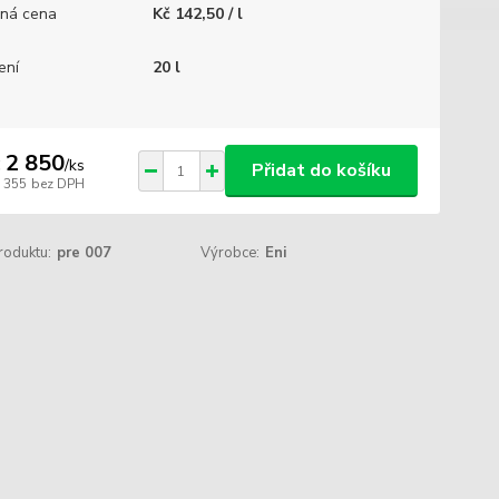
ná cena
Kč 142,50 / l
ení
20 l
 2 850
/
ks
Přidat do košíku
2 355
bez DPH
roduktu:
pre 007
Výrobce:
Eni