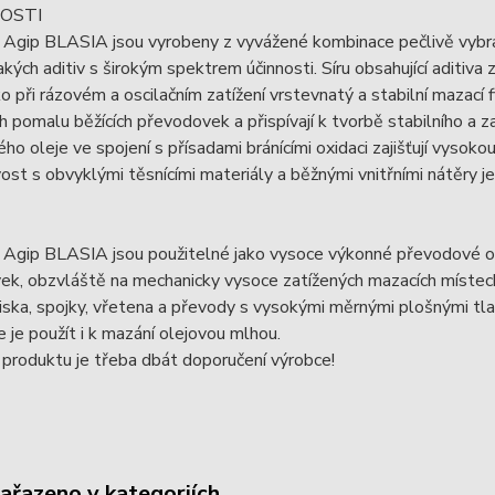
OSTI
 Agip BLASIA jsou vyrobeny z vyvážené kombinace pečlivě vybra
kých aditiv s širokým spektrem účinnosti. Síru obsahující aditiva z
ko při rázovém a oscilačním zatížení vrstevnatý a stabilní mazací f
h pomalu běžících převodovek a přispívají k tvorbě stabilního a z
ho oleje ve spojení s přísadami bránícími oxidaci zajišťují vysok
ost s obvyklými těsnícími materiály a běžnými vnitřními nátěry je
Í
 Agip BLASIA jsou použitelné jako vysoce výkonné převodové ol
k, obzvláště na mechanicky vysoce zatížených mazacích místech j
žiska, spojky, vřetena a převody s vysokými měrnými plošnými tl
e je použít i k mazání olejovou mlhou.
 produktu je třeba dbát doporučení výrobce!
zařazeno v kategoriích