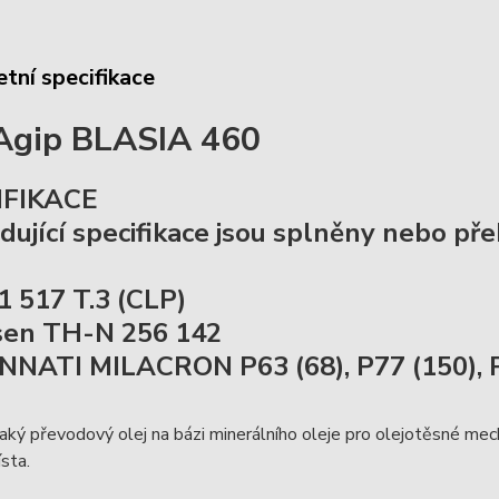
tní specifikace
Agip BLASIA 460
IFIKACE
dující specifikace jsou splněny nebo př
1 517 T.3 (CLP)
sen TH-N 256 142
NNATI MILACRON P63 (68), P77 (150), P
ký převodový olej na bázi minerálního oleje pro olejotěsné mec
ísta.