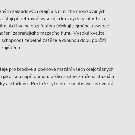
ných základových olejů a s nimi zharmonizovaných
ajišťují při relativně vysokých kluzných rychlostech,
ilm. Aditiva na bázi fosforu účinkují zejména u vysoce
adření zabraňujícího mazacího filmu. Vysoká kvalita
ou schopnost tepelné zátěže a dlouhou dobu použití.
 zajištěna.
eje pro brodivé a oběhové mazání všech olejotěsných
ako jsou např. pomalu běžící a silně zatížená kluzná a
aky a otáčkami. Protože tyto oleje neobsahují olovnatá