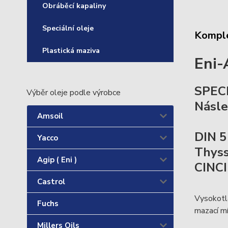
Obráběcí kapaliny
Speciální oleje
Komple
Plastická maziva
Eni-
SPEC
Výběr oleje podle výrobce
Násle
Amsoil
DIN 5
Yacco
Thys
Agip ( Eni )
CINCI
Castrol
Vysokotla
Fuchs
mazací m
Millers Oils