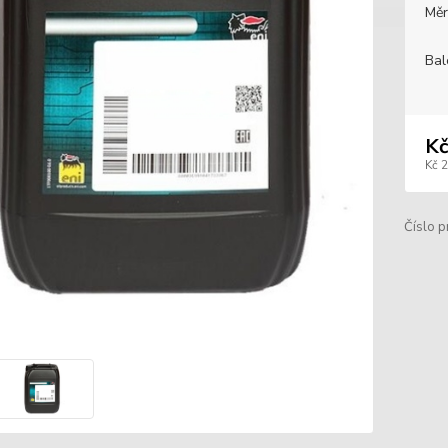
Měr
Bal
Kč
Kč 
Číslo p