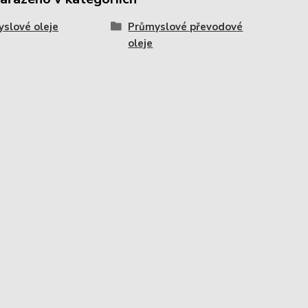
slové oleje
Průmyslové převodové
oleje