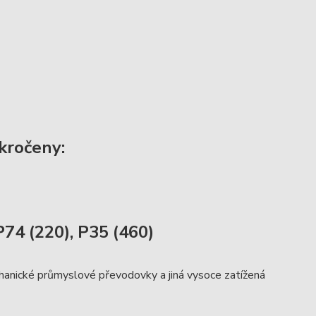
ekročeny:
74 (220), P35 (460)
hanické průmyslové převodovky a jiná vysoce zatížená