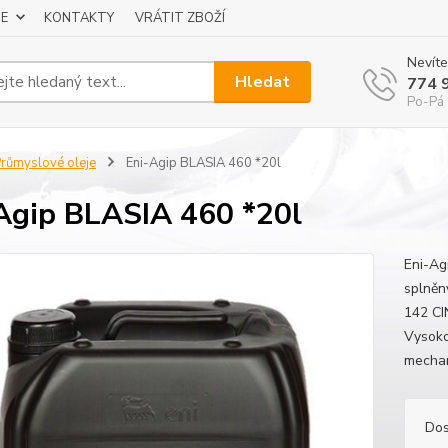
E
KONTAKTY
VRÁTIT ZBOŽÍ
Nevíte
Hledat
774 
Po-Pá 
růmyslové oleje
Eni-Agip BLASIA 460 *20l
Agip BLASIA 460 *20l
Eni-Ag
splněn
142 CI
Vysoko
mechan
Dos