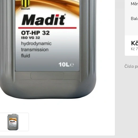
Měr
Bal
Kč
Kč 
Číslo p