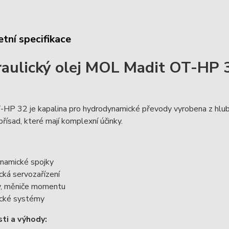
tní specifikace
aulický olej MOL Madit OT-HP 
HP 32 je kapalina pro hydrodynamické převody vyrobena z hlubo
přísad, které mají komplexní účinky.
ynamické spojky
ická servozařízení
y, měniče momentu
ické systémy
ti a výhody: