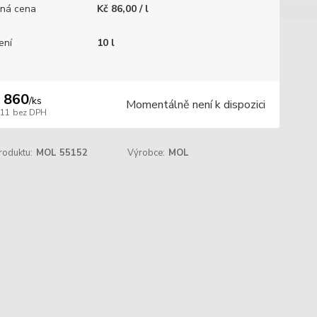
ná cena
Kč 86,00 / l
ení
10 l
 860
/
ks
Momentálně není k dispozici
711
bez DPH
roduktu:
MOL 55152
Výrobce:
MOL