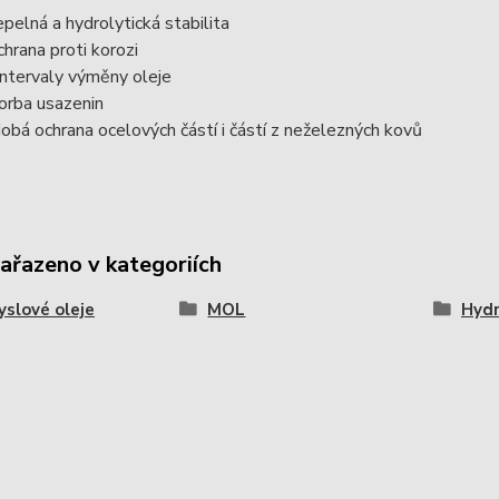
epelná a hydrolytická stabilita
chrana proti korozi
intervaly výměny oleje
vorba usazenin
obá ochrana ocelových částí i částí z neželezných kovů
zařazeno v kategoriích
slové oleje
MOL
Hydr