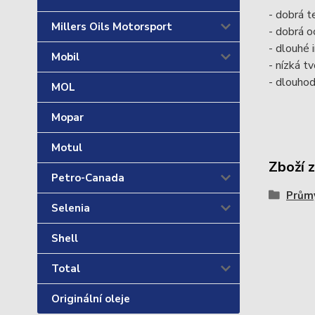
- dobrá t
Millers Oils Motorsport
- dobrá o
- dlouhé 
Mobil
- nízká t
- dlouhod
MOL
Mopar
Motul
Zboží 
Petro-Canada
Průmy
Selenia
Shell
Total
Originální oleje