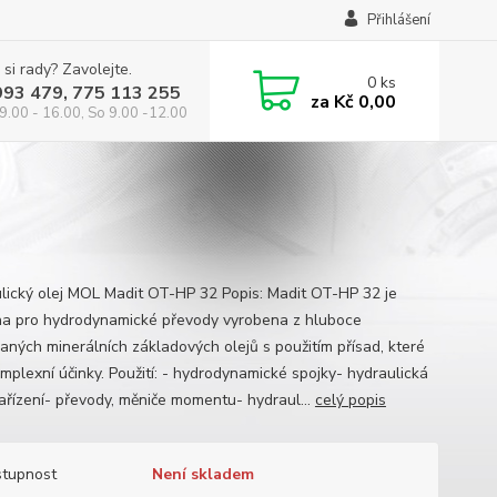
Přihlášení
 si rady? Zavolejte.
0
ks
993 479, 775 113 255
za
Kč 0,00
9.00 - 16.00, So 9.00 -12.00
lický olej MOL Madit OT-HP 32 Popis: Madit OT-HP 32 je
na pro hydrodynamické převody vyrobena z hluboce
vaných minerálních základových olejů s použitím přísad, které
omplexní účinky. Použití: - hydrodynamické spojky- hydraulická
ařízení- převody, měniče momentu- hydraul...
celý popis
tupnost
Není skladem