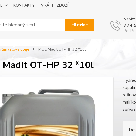
E
KONTAKTY
VRÁTIT ZBOŽÍ
Nevíte
Hledat
774 
Po-Pá 
růmyslové oleje
MOL Madit OT-HP 32 *10l
Madit OT-HP 32 *10l
Hydrau
kapali
rafino
mají k
servoz
Dos