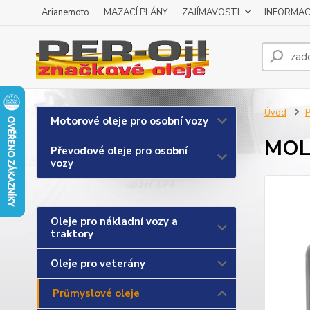
Arianemoto
MAZACÍ PLÁNY
ZAJÍMAVOSTI
INFORMAC
Úvod
P
Motorové oleje pro osobní vozy
MOL 
Převodové oleje pro osobní
vozy
Oleje pro nákladní vozy a
traktory
Oleje pro veterány
Průmyslové oleje