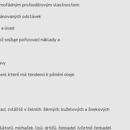
ky mimořádným protioděrovým vlastnostem
plánovaných odstávek
 a úsad
ž snižuje pořizovací náklady a
avy
ní, které má tendenci k pěnění oleje.
ací, zvláště v čelních, šikmých, kuželových a šnekových
látorů, míchaček, lisů, drtičů, čerpadel (včetně čerpadel