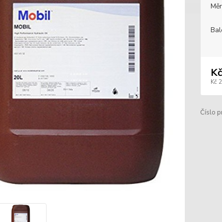
Měr
Bal
Kč
Kč 
Číslo p