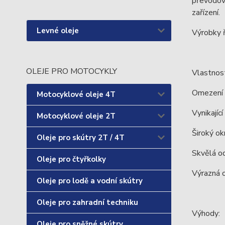
převodové
zařízení.
Levné oleje
Výrobky ř
OLEJE PRO MOTOCYKLY
Vlastnost
Omezení 
Motocyklové oleje 4T
Vynikajíc
Motocyklové oleje 2T
Široký ok
Oleje pro skútry 2T / 4T
Skvělá od
Oleje pro čtyřkolky
Výrazná o
Oleje pro lodě a vodní skútry
Oleje pro zahradní techniku
Výhody:
Oleje pro sněžné skútry