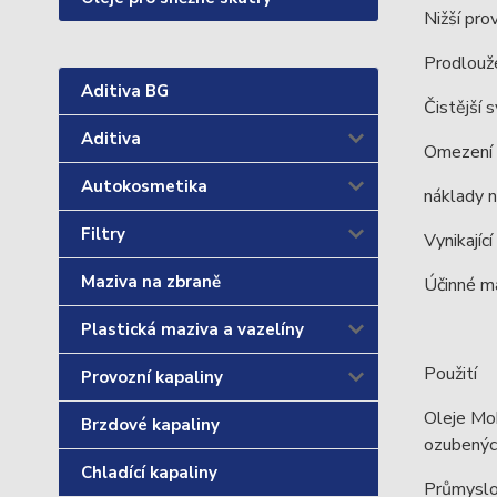
Nižší pro
Prodlouže
Aditiva BG
Čistější 
Aditiva
Omezení p
Autokosmetika
náklady n
Filtry
Vynikajíc
Maziva na zbraně
Účinné ma
Plastická maziva a vazelíny
Použití
Provozní kapaliny
Oleje Mob
Brzdové kapaliny
ozubených
Chladící kapaliny
Průmyslov