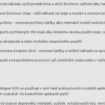
vozní náklady, vyšší produktivita a delší životnost zařízení dí
ná životnost oleje - nižší náklady na oleje a mazání a omezení 
systémy - omezení potřeby údržby díky minimální tvorbě nečistot
očtu potřebných tříd olejů díky širokému okruhu použití oleje, co
a skladování a riziko možného nesprávného použití
í ochrana strojních částí - omezení údržby a snížení nákladů na opr
zání a bezproblémový provoz i při znečištění vodou nebo v zaříze
ilgear 600 se používají v celé řadě průmyslových a lodních aplik
 soukolích. Ke konkrétním aplikacím patří:
á soukolí dopravníků, míchadel, sušiček, vytlačovacích lisů, venti