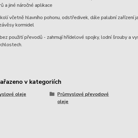
trů a jiné náročné aplikace
olí včetně hlavního pohonu, odstředivek, dále palubní zařízení jako
 závěsy kormidel
bez použití převodů - zahrnují hřídelové spojky, lodní šrouby a vy
ychlostech.
zařazeno v kategoriích
slové oleje
Průmyslové převodové
oleje