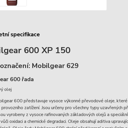
tní specifikace
lgear 600 XP 150
 označení: Mobilgear 629
ear 600 řada
ý olej
ilgear 600 představuje vysoce výkonné převodové oleje, které
 provozního zatížení. Jsou určeny pro všechny typy uzavřených
sou vyrobeny z vysoce rafinovaných základových olejů a speciál
vůči oxidaci a chemické degradaci. Oleje obsahují aditiva upravující