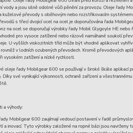
áplně. Oleje řady Mobilgear 600 chrání před korozí a rezivěním a t
í vody a jsou silně odolné vůči pěnění za provozu. Oleje řady M
a kuželové převody s oběhovým nebo rozstřikovacím systémem 
převodů s třecí dvojicí ocel na ocel je doporučována řada Mobilge
ronz na ocel se doporučují výrobky řady Mobil Glygoyle HE nebo
vhodné pro vysoce zatížené nebo rázově namáhané soukolí převo
leje. U vyšších viskozitních tříd může být vhodné aplikovat vyhřív
 rovněž v lodních ozubených převodech. Kromě převodových aplikac
ři vysokém zatížení a nízké rychlosti.
 oleje řady Mobilgear 600 se používají v široké škále aplikací 
h. Díky své vynikající výkonnosti, ochraně zařízení a všestrannému
ětě.
i a výhody:
ady Mobilgear 600 zaujímají vedoucí postavení v řadě průmyslo
í a inovací. Tyto výrobky založené na ropné bázi jsou navrženy 