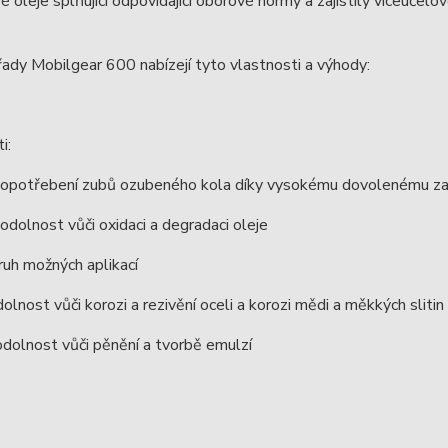
 oleje splňující odpovídající oborové normy a zajistily víceúčel
ady Mobilgear 600 nabízejí tyto vlastnosti a výhody:
i:
opotřebení zubů ozubeného kola díky vysokému dovolenému zat
í odolnost vůči oxidaci a degradaci oleje
ruh možných aplikací
olnost vůči korozi a rezivění oceli a korozi mědi a měkkých slitin
dolnost vůči pěnění a tvorbě emulzí