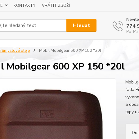
E
KONTAKTY
VRÁTIT ZBOŽÍ
Nevíte
Hledat
774 
Po-Pá 
růmyslové oleje
Mobil Mobilgear 600 XP 150 *20l
l Mobilgear 600 XP 150 *20l
Mobilg
řada P
výkonn
a dosá
typy u
Dos