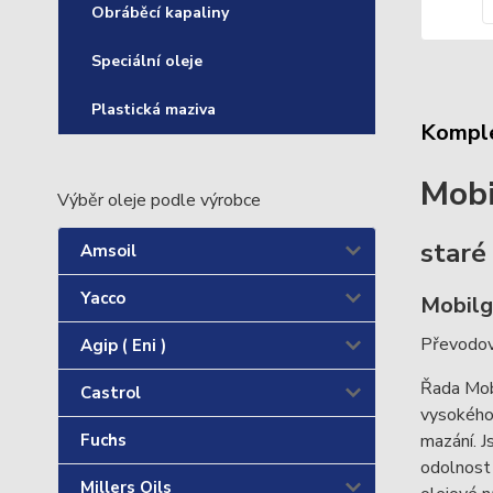
Obráběcí kapaliny
Speciální oleje
Plastická maziva
Komple
Mobi
Výběr oleje podle výrobce
staré
Amsoil
Yacco
Mobilg
Převodov
Agip ( Eni )
Řada Mob
Castrol
vysokého
Fuchs
mazání. J
odolnost 
Millers Oils