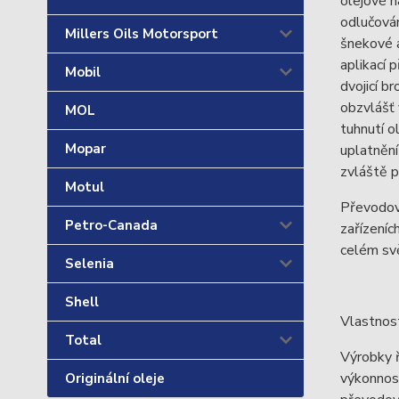
olejové n
odlučován
Millers Oils Motorsport
šnekové 
aplikací 
Mobil
dvojicí b
obzvlášť 
MOL
tuhnutí o
Mopar
uplatnění
zvláště p
Motul
Převodové
Petro-Canada
zařízeníc
celém sv
Selenia
Shell
Vlastnost
Total
Výrobky ř
výkonnost
Originální oleje