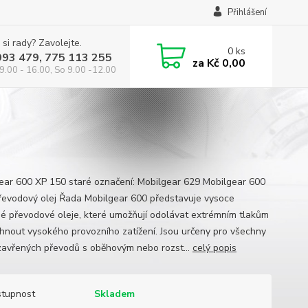
Přihlášení
 si rady? Zavolejte.
0
ks
993 479, 775 113 255
za
Kč 0,00
9.00 - 16.00, So 9.00 -12.00
ear 600 XP 150 staré označení: Mobilgear 629 Mobilgear 600
řevodový olej Řada Mobilgear 600 představuje vysoce
é převodové oleje, které umožňují odolávat extrémním tlakům
hnout vysokého provozního zatížení. Jsou určeny pro všechny
zavřených převodů s oběhovým nebo rozst...
celý popis
tupnost
Skladem