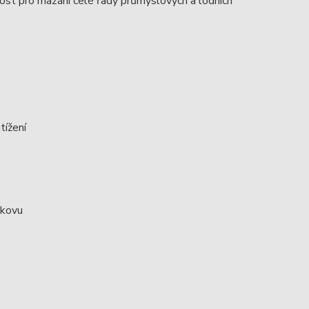
ovost pro mazání celé řady průmyslových a lodních
ížení
 kovu