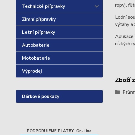
ropy), fil
Technické přípravky
Lodní souk
Zimní přípravky
výtahy a
Letní přípravky
Aplikace 
nízkých r
Autobaterie
Motobaterie
Výprodej
Zboží 
Průmy
Dárkové poukazy
PODPORUJEME PLATBY On-Line