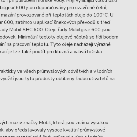
o i při působení mořské vody. Mají vynikající vlastnosti
obilgear 600 jsou doporučovány pro uzavřené čelní,
mazání provozované při teplotách oleje do 100°C. U
ar 600, zatímco u aplikací šnekových převodů s třecí
 řady Mobil SHC 600. Oleje řady Mobilgear 600 jsou
dovek. Minimální teploty olejové náplně se řídí bodem
ání na pracovní teplotu. Tyto oleje nacházejí výrazné
í je lze také použít pro kluzná a valivá ložiska -
prakticky ve všech průmyslových odvětvích a v lodních
 využití jsou tyto produkty oblíbeny řadou uživatelů na
vých maziv značky Mobil, která jsou známa vysokou
tak, aby představovaly vysoce kvalitní průmyslové