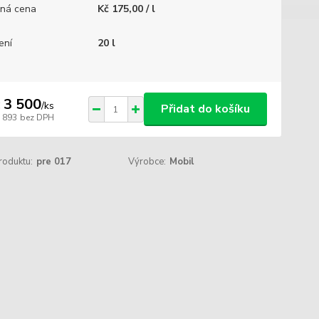
ná cena
Kč 175,00 / l
ení
20 l
 3 500
/
ks
Přidat do košíku
2 893
bez DPH
roduktu:
pre 017
Výrobce:
Mobil