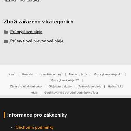
nízkých rychlostech.
Zboží zařazeno v kategoriích
Průmyslové oleje
Průmyslové převodové oleje
Domů
|
Kontakt
|
Specifikace olejů
|
Mazací plány
|
Motocyklové oleje 4T
|
Motocyklové oleje 2T
|
Oleje pro nákladní vozy
|
Oleje pro traktory
|
Průmyslové oleje
|
Hydraulické
oleje
|
Certifikované obchodní podmínky dTest
Informace pro zákazníky
Obchodní podmínky