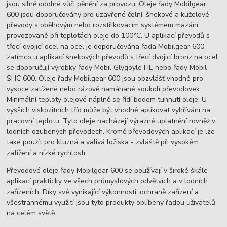
jsou silně odolné vůči pěnění za provozu. Oleje řady Mobilgear
600 jsou doporučovány pro uzavřené čelní, šnekové a kuželové
převody s oběhovým nebo rozstřikovacím systémem mazání
provozované při teplotách oleje do 100°C. U aplikací převodů s
třecí dvojicí ocel na ocel je doporučována řada Mobilgear 600,
zatímco u aplikací šnekových převodů s třecí dvojicí bronz na ocel
se doporučují výrobky řady Mobil Glygoyle HE nebo řady Mobil
SHC 600. Oleje řady Mobilgear 600 jsou obzvlášť vhodné pro
vysoce zatížené nebo rázově namáhané soukolí převodovek.
Minimální teploty olejové náplně se řídí bodem tuhnutí oleje. U
vyšších viskozitních tříd může být vhodné aplikovat vyhřívání na
pracovní teplotu. Tyto oleje nacházejí výrazné uplatnění rovněž v
lodních ozubených převodech. Kromě převodových aplikací je lze
také použít pro kluzná a valivá ložiska - zvláště při vysokém
zatížení a nízké rychlosti.
Převodové oleje řady Mobilgear 600 se používají v široké škále
aplikací prakticky ve všech průmyslových odvětvích a v lodních
zařízeních. Díky své vynikající výkonnosti, ochraně zařízení a
všestrannému využití jsou tyto produkty oblíbeny řadou uživatelů
na celém světě.