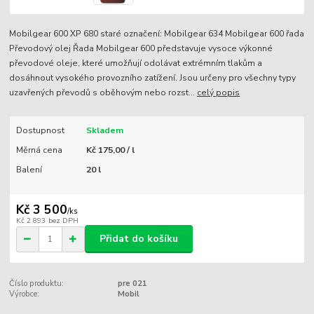
Mobilgear 600 XP 680 staré označení: Mobilgear 634 Mobilgear 600 řada
Převodový olej Řada Mobilgear 600 představuje vysoce výkonné
převodové oleje, které umožňují odolávat extrémním tlakům a
dosáhnout vysokého provozního zatížení. Jsou určeny pro všechny typy
uzavřených převodů s oběhovým nebo rozst...
celý popis
Dostupnost
Skladem
Měrná cena
Kč 175,00 / l
Balení
20 l
Kč 3 500
/
ks
Kč 2 893
bez DPH
Přidat do košíku
Číslo produktu:
pre 021
Výrobce:
Mobil