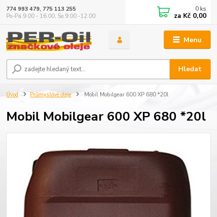
0
ks
774 993 479, 775 113 255
za
Kč 0,00
Po-Pá 9.00 - 16.00, So 9.00 -12.00
Menu
Hledat
Úvod
Průmyslové oleje
Mobil Mobilgear 600 XP 680 *20l
Mobil Mobilgear 600 XP 680 *20l