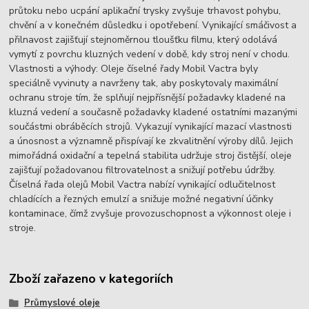
průtoku nebo ucpání aplikační trysky zvyšuje trhavost pohybu,
chvění a v konečném důsledku i opotřebení. Vynikající smáčivost a
přilnavost zajišťují stejnoměrnou tloušťku filmu, který odolává
vymytí z povrchu kluzných vedení v době, kdy stroj není v chodu.
Vlastnosti a výhody: Oleje číselné řady Mobil Vactra byly
speciálně vyvinuty a navrženy tak, aby poskytovaly maximální
ochranu stroje tím, že splňují nejpřísnější požadavky kladené na
kluzná vedení a současně požadavky kladené ostatními mazanými
součástmi obráběcích strojů. Vykazují vynikající mazací vlastnosti
a únosnost a významně přispívají ke zkvalitnění výroby dílů. Jejich
mimořádná oxidační a tepelná stabilita udržuje stroj čistější, oleje
zajišťují požadovanou filtrovatelnost a snižují potřebu údržby.
Číselná řada olejů Mobil Vactra nabízí vynikající odlučitelnost
chladících a řezných emulzí a snižuje možné negativní účinky
kontaminace, čímž zvyšuje provozuschopnost a výkonnost oleje i
stroje.
Zboží zařazeno v kategoriích
Průmyslové oleje