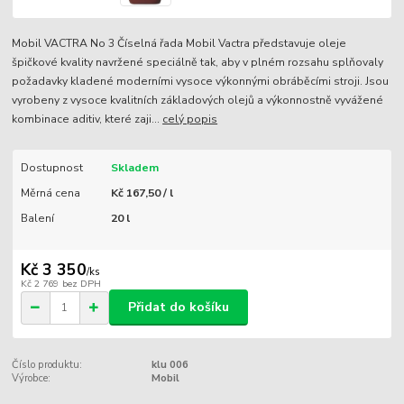
Mobil VACTRA No 3 Číselná řada Mobil Vactra představuje oleje
špičkové kvality navržené speciálně tak, aby v plném rozsahu splňovaly
požadavky kladené moderními vysoce výkonnými obráběcími stroji. Jsou
vyrobeny z vysoce kvalitních základových olejů a výkonnostně vyvážené
kombinace aditiv, které zaji...
celý popis
Dostupnost
Skladem
Měrná cena
Kč 167,50 / l
Balení
20 l
Kč 3 350
/
ks
Kč 2 769
bez DPH
Přidat do košíku
Číslo produktu:
klu 006
Výrobce:
Mobil