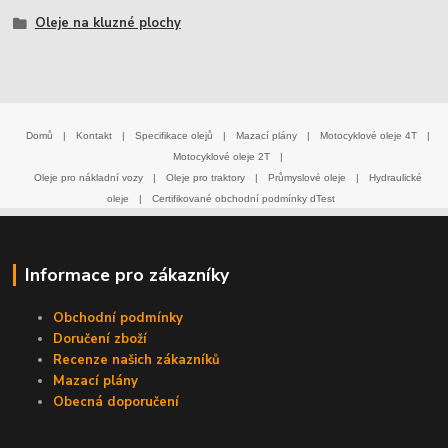
Oleje na kluzné plochy
Domů
|
Kontakt
|
Specifikace olejů
|
Mazací plány
|
Motocyklové oleje 4T
|
Motocyklové oleje 2T
|
Oleje pro nákladní vozy
|
Oleje pro traktory
|
Průmyslové oleje
|
Hydraulické
oleje
|
Certifikované obchodní podmínky dTest
Informace pro zákazníky
Obchodní podmínky
Doručení zboží
Recenze našich zákazníků
Mazací plány
Obecná doporučení