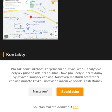
Kontakty
Pro základní funkčnost, zpříjemnění používání webu, analytické
účely a v případě udělení souhlasu také pro účely cílení reklamy
využíváme soubory cookies. Nastavení vlastních preferencí
cookies můžete kdykoli upravit odkazem ve spodní části stránek.
Telefon pro technické dotazy: 775 113 255
Souhlasím
Nastavení
Telefon do našeho obchodu : 774 993 479
info@znackoveoleje.cz
Souhlas můžete odmítnout
zde
.