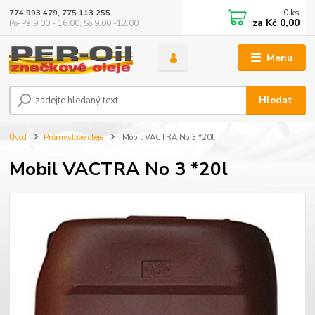
0
ks
774 993 479, 775 113 255
za
Kč 0,00
Po-Pá 9.00 - 16.00, So 9.00 -12.00
Menu
Hledat
Úvod
Průmyslové oleje
Mobil VACTRA No 3 *20l
Mobil VACTRA No 3 *20l