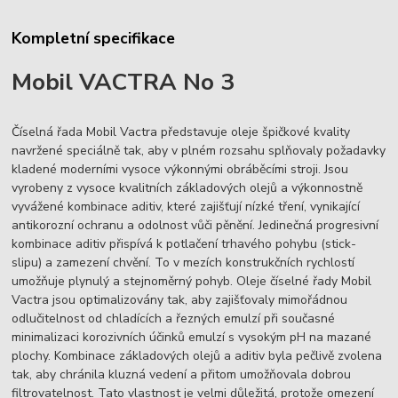
Kompletní specifikace
Mobil VACTRA No 3
Číselná řada Mobil Vactra představuje oleje špičkové kvality
navržené speciálně tak, aby v plném rozsahu splňovaly požadavky
kladené moderními vysoce výkonnými obráběcími stroji. Jsou
vyrobeny z vysoce kvalitních základových olejů a výkonnostně
vyvážené kombinace aditiv, které zajišťují nízké tření, vynikající
antikorozní ochranu a odolnost vůči pěnění. Jedinečná progresivní
kombinace aditiv přispívá k potlačení trhavého pohybu (stick-
slipu) a zamezení chvění. To v mezích konstrukčních rychlostí
umožňuje plynulý a stejnoměrný pohyb. Oleje číselné řady Mobil
Vactra jsou optimalizovány tak, aby zajišťovaly mimořádnou
odlučitelnost od chladících a řezných emulzí při současné
minimalizaci korozivních účinků emulzí s vysokým pH na mazané
plochy. Kombinace základových olejů a aditiv byla pečlivě zvolena
tak, aby chránila kluzná vedení a přitom umožňovala dobrou
filtrovatelnost. Tato vlastnost je velmi důležitá, protože omezení