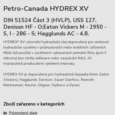
Petro-Canada HYDREX XV
DIN 51524 Část 3 (HVLP), USS 127,
Denison HF - O;Eaton Vickers M - 2950 -
S, I - 286 - S; Hagglunds AC - 4.8.
HYDREX* XV celoroční hydraulický olej doporučený pro venkovní
hydraulické systémy v průmyslových nebo mobilních zařízeních.
Může být použitý v systémech vybavených jemnými filtry (pod 3
mikrony) bez ztráty aditivace nebo zacpávání filtrů. Až
trojnásobně prodloužené výměnné intervaly.
HYDREX XV je doporučený pro hydraulická čerpadla firem, Eaton
(Vickers), Hagglunds, Denison, Sauer-Danfoss, Rexroth-
Mannesman, Racine, Oilgear, Hydreco a Dynex.
Zboží zařazeno v kategoriích
Průmyslové oleje