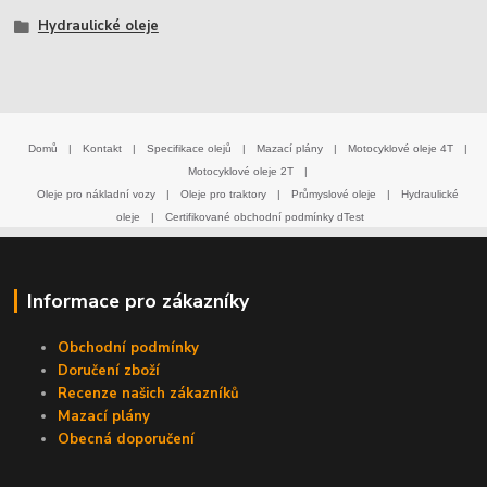
Hydraulické oleje
Domů
|
Kontakt
|
Specifikace olejů
|
Mazací plány
|
Motocyklové oleje 4T
|
Motocyklové oleje 2T
|
Oleje pro nákladní vozy
|
Oleje pro traktory
|
Průmyslové oleje
|
Hydraulické
oleje
|
Certifikované obchodní podmínky dTest
Informace pro zákazníky
Obchodní podmínky
Doručení zboží
Recenze našich zákazníků
Mazací plány
Obecná doporučení