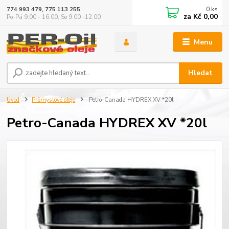
0
ks
774 993 479, 775 113 255
za
Kč 0,00
Po-Pá 9.00 - 16.00, So 9.00 -12.00
Menu
Hledat
Úvod
Průmyslové oleje
Petro-Canada HYDREX XV *20l
Petro-Canada HYDREX XV *20l