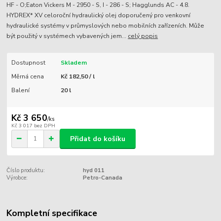
HF - O;Eaton Vickers M - 2950 - S, I - 286 - S; Hagglunds AC - 4.8.
HYDREX* XV celoroční hydraulický olej doporučený pro venkovní
hydraulické systémy v průmyslových nebo mobilních zařízeních. Může
být použitý v systémech vybavených jem...
celý popis
Dostupnost
Skladem
Měrná cena
Kč 182,50 / l
Balení
20 l
Kč 3 650
/
ks
Kč 3 017
bez DPH
Přidat do košíku
Číslo produktu:
hyd 011
Výrobce:
Petro-Canada
Kompletní specifikace