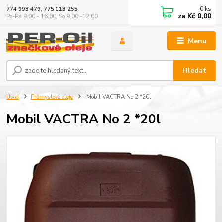
0
ks
774 993 479, 775 113 255
za
Kč 0,00
Po-Pá 9.00 - 16.00, So 9.00 -12.00
Menu
Hledat
Úvod
Průmyslové oleje
Mobil VACTRA No 2 *20l
Mobil VACTRA No 2 *20l