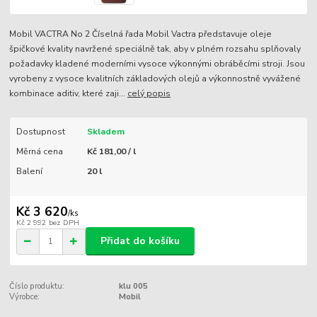
Mobil VACTRA No 2 Číselná řada Mobil Vactra představuje oleje
špičkové kvality navržené speciálně tak, aby v plném rozsahu splňovaly
požadavky kladené moderními vysoce výkonnými obráběcími stroji. Jsou
vyrobeny z vysoce kvalitních základových olejů a výkonnostně vyvážené
kombinace aditiv, které zaji...
celý popis
Dostupnost
Skladem
Měrná cena
Kč 181,00 / l
Balení
20 l
Kč 3 620
/
ks
Kč 2 992
bez DPH
Přidat do košíku
Číslo produktu:
klu 005
Výrobce:
Mobil