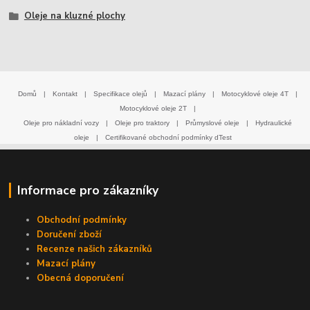
Oleje na kluzné plochy
Domů
|
Kontakt
|
Specifikace olejů
|
Mazací plány
|
Motocyklové oleje 4T
|
Motocyklové oleje 2T
|
Oleje pro nákladní vozy
|
Oleje pro traktory
|
Průmyslové oleje
|
Hydraulické
oleje
|
Certifikované obchodní podmínky dTest
Informace pro zákazníky
Obchodní podmínky
Doručení zboží
Recenze našich zákazníků
Mazací plány
Obecná doporučení