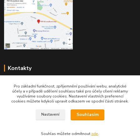
Kontakty
Pro základní funkčnost, zpříjemnění používání webu, analytické
účely a v případě udělení souhlasu také pro účely cílení reklamy
využíváme soubory cookies. Nastavení vlastních preferencí
cookies můžete kdykoli upravit odkazem ve spodní části stránek.
Telefon pro technické dotazy: 775 113 255
Souhlasím
Nastavení
Telefon do našeho obchodu : 774 993 479
info@znackoveoleje.cz
Souhlas můžete odmítnout
zde
.