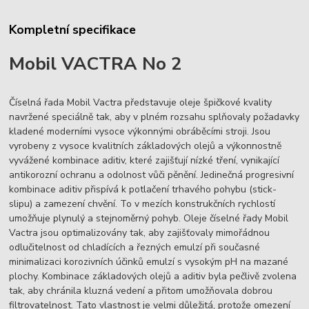
Kompletní specifikace
Mobil VACTRA No 2
Číselná řada Mobil Vactra představuje oleje špičkové kvality
navržené speciálně tak, aby v plném rozsahu splňovaly požadavky
kladené moderními vysoce výkonnými obráběcími stroji. Jsou
vyrobeny z vysoce kvalitních základových olejů a výkonnostně
vyvážené kombinace aditiv, které zajišťují nízké tření, vynikající
antikorozní ochranu a odolnost vůči pěnění. Jedinečná progresivní
kombinace aditiv přispívá k potlačení trhavého pohybu (stick-
slipu) a zamezení chvění. To v mezích konstrukčních rychlostí
umožňuje plynulý a stejnoměrný pohyb. Oleje číselné řady Mobil
Vactra jsou optimalizovány tak, aby zajišťovaly mimořádnou
odlučitelnost od chladících a řezných emulzí při současné
minimalizaci korozivních účinků emulzí s vysokým pH na mazané
plochy. Kombinace základových olejů a aditiv byla pečlivě zvolena
tak, aby chránila kluzná vedení a přitom umožňovala dobrou
filtrovatelnost. Tato vlastnost je velmi důležitá, protože omezení