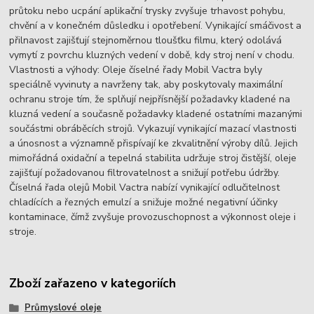
průtoku nebo ucpání aplikační trysky zvyšuje trhavost pohybu,
chvění a v konečném důsledku i opotřebení. Vynikající smáčivost a
přilnavost zajišťují stejnoměrnou tloušťku filmu, který odolává
vymytí z povrchu kluzných vedení v době, kdy stroj není v chodu.
Vlastnosti a výhody: Oleje číselné řady Mobil Vactra byly
speciálně vyvinuty a navrženy tak, aby poskytovaly maximální
ochranu stroje tím, že splňují nejpřísnější požadavky kladené na
kluzná vedení a současně požadavky kladené ostatními mazanými
součástmi obráběcích strojů. Vykazují vynikající mazací vlastnosti
a únosnost a významně přispívají ke zkvalitnění výroby dílů. Jejich
mimořádná oxidační a tepelná stabilita udržuje stroj čistější, oleje
zajišťují požadovanou filtrovatelnost a snižují potřebu údržby.
Číselná řada olejů Mobil Vactra nabízí vynikající odlučitelnost
chladících a řezných emulzí a snižuje možné negativní účinky
kontaminace, čímž zvyšuje provozuschopnost a výkonnost oleje i
stroje.
Zboží zařazeno v kategoriích
Průmyslové oleje