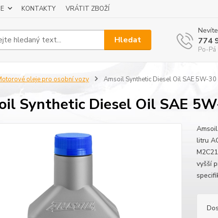
E
KONTAKTY
VRÁTIT ZBOŽÍ
Nevíte
Hledat
774 
Po-Pá 
otorové oleje pro osobní vozy
Amsoil Synthetic Diesel Oil SAE 5W-30
il Synthetic Diesel Oil SAE 5
Amsoil
litru 
M2C214
vyšší 
specifi
Dos