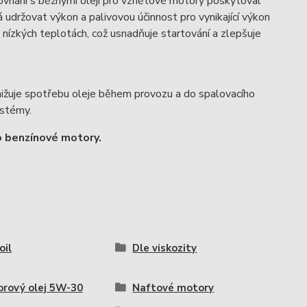
rovnání s běžnými oleji pro vznětové motory poskytoval
á udržovat výkon a palivovou účinnost pro vynikající výkon
i nízkých teplotách, což usnadňuje startování a zlepšuje
nižuje spotřebu oleje během provozu a do spalovacího
ystémy.
o benzínové motory.
il
Dle viskozity
rový olej 5W-30
Naftové motory