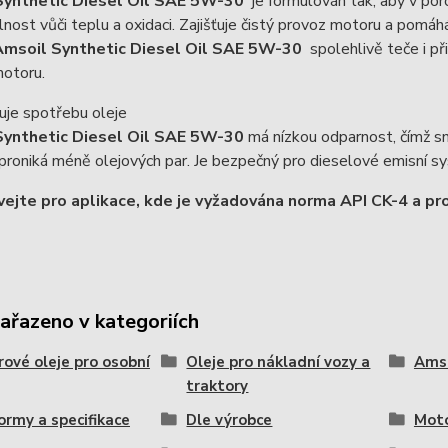
Synthetic Diesel Oil SAE 5W-30
je formulován tak, aby v po
lnost vůči teplu a oxidaci. Zajišťuje čistý provoz motoru a pomáh
Amsoil Synthetic Diesel Oil SAE 5W-30
spolehlivě teče i př
motoru.
uje spotřebu oleje
Synthetic Diesel Oil SAE 5W-30
má nízkou odparnost, čímž s
proniká méně olejových par. Je bezpečný pro dieselové emisní s
ejte pro aplikace, kde je vyžadována norma API CK-4 a pr
zařazeno v kategoriích
ové oleje pro osobní
Oleje pro nákladní vozy a
Amso
traktory
ormy a specifikace
Dle výrobce
Moto