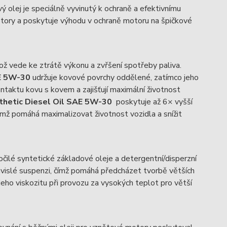
olej je speciálně vyvinutý k ochraně a efektivnímu
tory a poskytuje výhodu v ochraně motoru na špičkové
ož vede ke ztrátě výkonu a zvřšení spotřeby paliva.
AE 5W-30
udržuje kovové povrchy oddělené, zatímco jeho
ontaktu kovu s kovem a zajišťují maximální životnost
thetic Diesel Oil SAE 5W-30
poskytuje až 6× vyšší
ímž pomáhá maximalizovat životnost vozidla a snížit
ročilé syntetické základové oleje a detergentní/disperzní
závislé suspenzi, čímž pomáhá předcházet tvorbě větších
jeho viskozitu při provozu za vysokých teplot pro větší