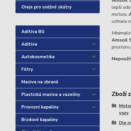
Amsoil 
Oleje pro sněžné skútry
lepší odo
motoru.
ochranu 
Aditiva BG
Minimaliz
Amsoil 
Aditiva
prostoru 
Autokosmetika
Nepoužív
Filtry
Maziva na zbraně
Zboží 
Plastická maziva a vazelíny
Motor
Provozní kapaliny
vozy
Brzdové kapaliny
Dle n