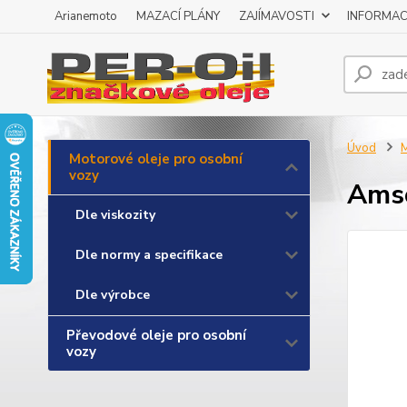
Arianemoto
MAZACÍ PLÁNY
ZAJÍMAVOSTI
INFORMAC
Úvod
M
Motorové oleje pro osobní
vozy
Amso
Dle viskozity
Dle normy a specifikace
Dle výrobce
Převodové oleje pro osobní
vozy