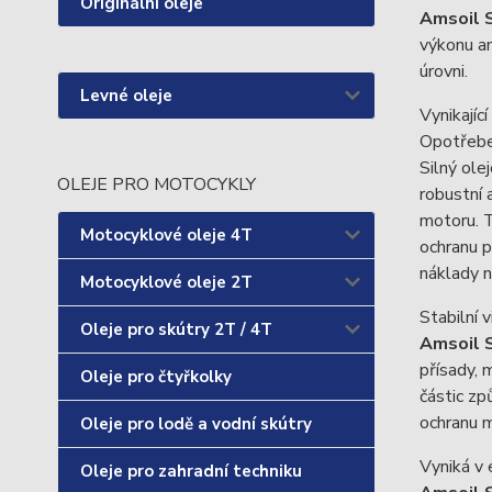
Originální oleje
Amsoil S
výkonu a
úrovni.
Levné oleje
Vynikajíc
Opotřeben
Silný ol
OLEJE PRO MOTOCYKLY
robustní 
motoru. T
Motocyklové oleje 4T
ochranu p
náklady n
Motocyklové oleje 2T
Stabilní 
Oleje pro skútry 2T / 4T
Amsoil 
přísady, 
Oleje pro čtyřkolky
částic zp
ochranu m
Oleje pro lodě a vodní skútry
Vyniká v 
Oleje pro zahradní techniku