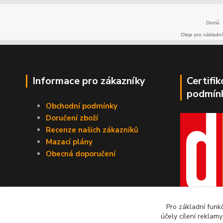
Domů
Oleje pro nákladní
Informace pro zákazníky
Certifi
podmín
Obchodní podmínky
Doručení zboží
Recenze našich zákazníků
Mazací plány
Obecná doporučení
Pro základní funk
účely cílení reklam