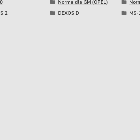
0
Norma dle GM (OPEL)
Nor
S 2
DEXOS D
MS-