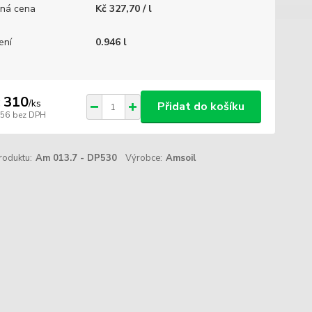
ná cena
Kč 327,70 / l
ení
0.946 l
 310
/
ks
Přidat do košíku
256
bez DPH
roduktu:
Am 013.7 - DP530
Výrobce:
Amsoil