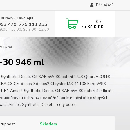
Přihlášení
 si rady? Zavolejte.
0
ks
993 479, 775 113 255
za
Kč 0,00
9.00 - 16.00, So 9.00 -12.00
 946 ml
W-30 946 ml
 Synthetic Diesel Oil SAE 5W-30 balení 1 US Quart = 0,946
ACEA C3 GM dexosD dexos2 Chrysler MS-11106 Ford WSS-
-B1 Amsoil Synthetic Diesel Oil SAE 5W-30 nabízí šestkrát
protioděrovou ochranu než běžné konkurenční oleje stejných
kací. Amsoil Synthetic Diesel ...
celý popis
tupnost
Skladem