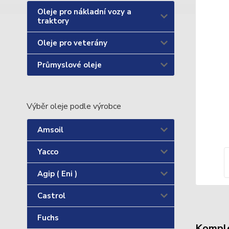
Oleje pro nákladní vozy a
traktory
Oleje pro veterány
Průmyslové oleje
Výběr oleje podle výrobce
Amsoil
Yacco
Agip ( Eni )
Castrol
Fuchs
Komple