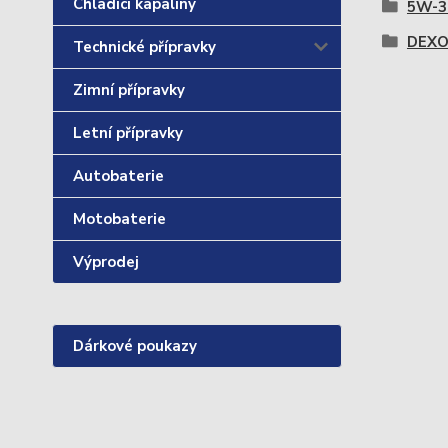
Chladící kapaliny
5W-3
DEXO
Technické přípravky
Zimní přípravky
Letní přípravky
Autobaterie
Motobaterie
Výprodej
Dárkové poukazy