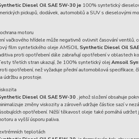
ynthetic Diesel Oil SAE 5W-30 je
100% syntetický dieselový 
merických pickupů, dodávek, automobilů a SUV s dieselovými mo
í ochrana motoru
í vačkového hřídele může negativně ovlivnit časování ventilů, c
ejový film syntetického oleje AMSOIL
Synthetic Diesel Oil S
aditiva proti opotřebení dále zabraňují opotřebení v oblastech k
esty třetích stran ukazují, že 100% syntetický olej
Amsoil Syn
roti opotřebení, než vyžaduje přední automobilová specifikace, č
a údržbu a prostoje.
viskozita
Synthetic Diesel Oil SAE 5W-30
, jehož složení obsahuje pok
minimalizuje změny viskozity a zároveň udržuje částice sazí v ne
ůsobujících opotřebení. Nižší těkavost oleje také pomáhá udržet 
otoru a vyšší úsporu paliva.
extrémních teplotách