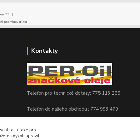
eje 2T
|
dní podmínky dTest
Kontakty
Telefon pro technické dotazy: 775 113 255
Telefon do našeho obchodu : 774 993 479
info@znackoveoleje.cz
 souhlasu také pro
žete kdykoli upravit