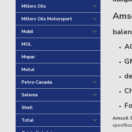
Millers Oils
Amso
Millers Oils Motorsport
balen
Mobil
MOL
A
Mopar
G
Motul
d
Petro-Canada
C
Selenia
F
Shell
Amsoil 
Total
specifikac