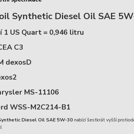
il Synthetic Diesel Oil SAE 5
í 1 US Quart = 0,946 litru
CEA C3
M dexosD
exos2
hrysler MS-11106
ord WSS-M2C214-B1
Synthetic Diesel Oil SAE 5W-30
nabízí šestkrát vyšší protio
í.