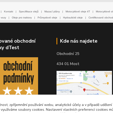
|
Kontakt
|
Specifikace olejů
|
Mazací plány
|
Motocyklové oleje 4T
|
Motocyklové ol
 vozy
|
Oleje pro traktory
|
Průmyslové oleje
|
Hydraulické oleje
|
Certifikované obcho
kované obchodní
Kde nás najdete
ky dTest
Obchodní 25
434 01 Most
čnost, zpříjemnění používání webu, analytické účely a v případě udělení
y využíváme soubory cookies. Nastavení vlastních preferencí cookies mů