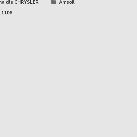
ma dle CHRYSLER
Amsoil
11106