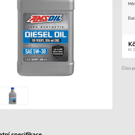
Měr
Bal
Kč
Kč 
Číslo p
tní specifikace