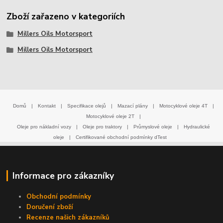
Zboží zařazeno v kategoriích
Millers Oils Motorsport
Millers Oils Motorsport
Domů
|
Kontakt
|
Specifikace olejů
|
Mazací plány
|
Motocyklové oleje 4T
|
Motocyklové oleje 2T
|
Oleje pro nákladní vozy
|
Oleje pro traktory
|
Průmyslové oleje
|
Hydraulické
oleje
|
Certifikované obchodní podmínky dTest
Informace pro zákazníky
Obchodní podmínky
Doručení zboží
Recenze našich zákazníků