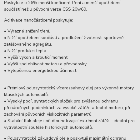
Poskytuje o 26% menší koeficient tření a menší opotřebení
součástí než u původní verze CSS 20w60.
Aditivace nanočásticemi poskytuje:
• Výrazné snížení tření.
• Nižší opotřebení součástí a prodlužení životnosti sportovně
zatěžovaného agregátu.
• Nižší produkci tepla.
• Vyšší výkon a kroutící moment.
• Vyšší spolehlivost motoru a převodovky.
• Vylepšenou energetickou účinnost.
• Prémiový polosyntetický vícerozsahový olej pro výkonné motory
klasických automobilů.
• Vysoký podíl syntetických složek pro zvýšenou ochranu
při náročných podmínkách za vysoké zátěže a teplot motoru, při
zachování původních viskozitních parametrů.
• Stabilní tlak oleje i při dlouhotrvající extrémní zátěži - ideální pro
vytrvalostní soutěže historických automobilů.
• Polosyntetické základové oleje poskytují maximální ochranu