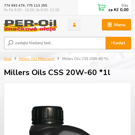
0
ks
774 993 479, 775 113 255
za
Kč 0,00
Po-Pá 9.00 - 16.00, So 9.00 -12.00
Menu
Hledat
Úvod
Millers Oils Motorsport
Millers Oils CSS 20W-60 *1l
Millers Oils CSS 20W-60 *1l