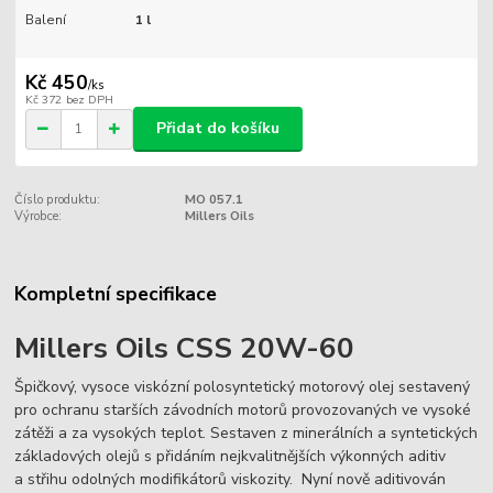
Balení
1 l
Kč 450
/
ks
Kč 372
bez DPH
Přidat do košíku
Číslo produktu:
MO 057.1
Výrobce:
Millers Oils
Kompletní specifikace
Millers Oils CSS 20W-60
Špičkový, vysoce viskózní polosyntetický motorový olej sestavený
pro ochranu starších závodních motorů provozovaných ve vysoké
zátěži a za vysokých teplot. Sestaven z minerálních a syntetických
základových olejů s přidáním nejkvalitnějších výkonných aditiv
a střihu odolných modifikátorů viskozity. Nyní nově aditivován