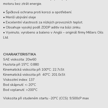
motoru bez ztrát energie.
• Špičková ochrana proti korozi a opotřebení.
• Menší ubývání oleje
• Excelentní vlastnosti za nízkých provozních teplot.
• Obsahuje vysoký podíl ZDDP aditiv na bázi zinku.
• Vyvinuto, vyrobeno a baleno v Anglii – originál firmy Millers Oils
Ltd.
CHARAKTERISTIKA
SAE viskozita: 20w60
Hustota při 15°C: 0.880
Kinematická viskozita při 100°C: 22.7cSt
Kinematická viskozita při 40°C: 201.0cSt
Viskozitní index: 137
Bod skápnutí: <-20°C
Bod vzplanutí: >200°C
Viskozita při studeném startu -20°C (CCS): 9,500cP max