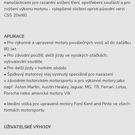
nanočásticemi pro razantní snížení tření, opotřebení součástí a pro
zvýšení výkonu motoru - vylepšené složení oproti původní verzi
CSS 20w60.
APLIKACE
• Pro výkonné a upravené motory poválečných vozů až do začátku
80. let.
• Pro závodní použití, delší jízdy ve vysokých otáčkách,
vytrvalostní soutěže.
• Pro delší jízdy v horkém období.
• Špičkový motorový olej vyvinutý speciálně pro nasazení
v závodním historickém motorsportu a pro výkonné motory jako
např. Aston Martin, Austin Healey, Jaguar, MG, TR, Ferrari, Lotus,
Porsche nebo americké motory V8.
• Ideální volba pro upravené motory Ford Kent and Pinto ve všech
formách motorsportu.
UŽIVATELSKÉ VÝHODY