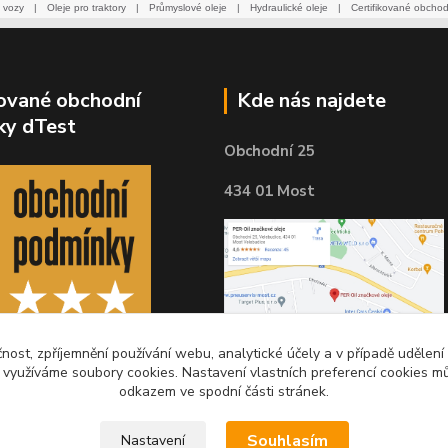
 vozy
|
Oleje pro traktory
|
Průmyslové oleje
|
Hydraulické oleje
|
Certifikované obcho
kované obchodní
Kde nás najdete
ky dTest
Obchodní 25
434 01 Most
čnost, zpříjemnění používání webu, analytické účely a v případě udělení
y využíváme soubory cookies. Nastavení vlastních preferencí cookies mů
odkazem ve spodní části stránek.
Souhlasím
Nastavení