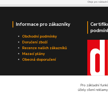
Oleje pro nákladní
Informace pro zákazníky
Certifi
podmín
Obchodní podmínky
Doručení zboží
Recenze našich zákazníků
Mazací plány
Obecná doporučení
Pro základní funk
účely cílení reklam