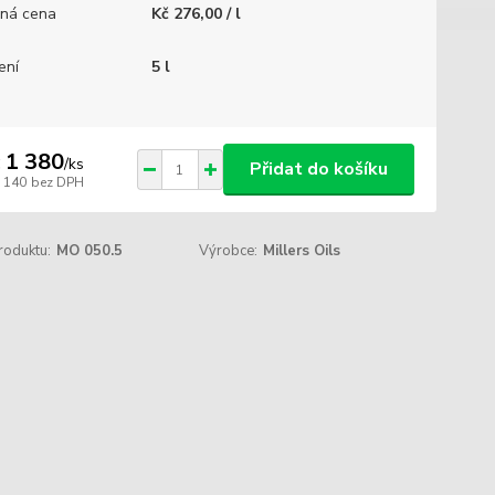
ná cena
Kč 276,00 / l
ení
5 l
 1 380
/
ks
Přidat do košíku
1 140
bez DPH
roduktu:
MO 050.5
Výrobce:
Millers Oils