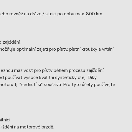
nebo rovněž na dráze / silnici po dobu max. 800 km.
 zajíždění.
ňuje optimální zajetí pro písty, pístní kroužky a vrtání
 meznou mazivost pro písty během procesu zajíždění.
 používat vysoce kvalitní syntetický olej. Díky
toru tj. "sednutí si" součástí. Pro tyto účely používejte
lnici.
jíždění na motorové brzdě.