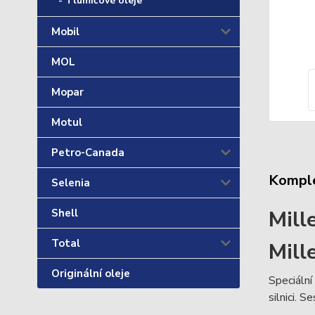
- Tlumičové oleje
Mobil
MOL
Mopar
Motul
Petro-Canada
Komple
Selenia
Mill
Shell
Total
Mill
Originální oleje
Speciální
silnici. 