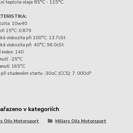
ní teplota oleje 85°C - 115°C.
TERISTIKA:
ozita: 10w40
při 15°C: 0.879
ká viskozita při 100°C: 13.7cSt
ká viskozita při 40°C: 96.0cSt
í index: 140
nutí: -25°C
anutí: 165°C
 při studeném startu -30oC (CCS): 7, 000cP
zařazeno v kategoriích
rs Oils Motorsport
Millers Oils Motorsport