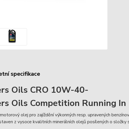
tní specifikace
ers Oils CRO 10W-40-
ers Oils Competition Running In 
 motorový olej pro zajíždění výkonných resp. upravených benzíno
Sestaven z vysoce kvalitních minerálních olejů posílených o složky s