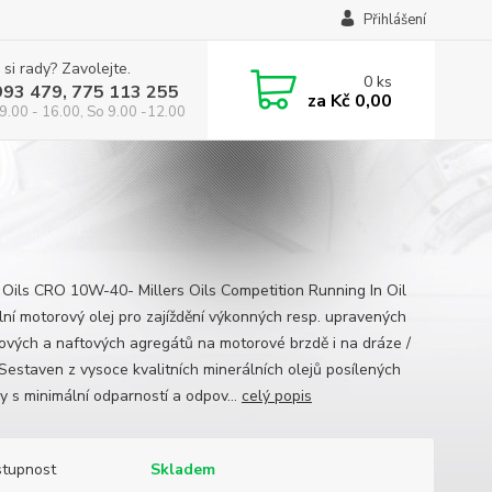
Přihlášení
 si rady? Zavolejte.
0
ks
993 479, 775 113 255
za
Kč 0,00
9.00 - 16.00, So 9.00 -12.00
s Oils CRO 10W-40- Millers Oils Competition Running In Oil
lní motorový olej pro zajíždění výkonných resp. upravených
ových a naftových agregátů na motorové brzdě i na dráze /
. Sestaven z vysoce kvalitních minerálních olejů posílených
y s minimální odparností a odpov...
celý popis
tupnost
Skladem