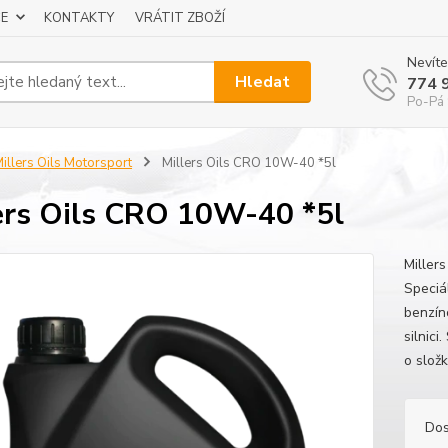
E
KONTAKTY
VRÁTIT ZBOŽÍ
Nevíte
Hledat
774 
Po-Pá 
illers Oils Motorsport
Millers Oils CRO 10W-40 *5l
ers Oils CRO 10W-40 *5l
Miller
Speciá
benzín
silnici
o složk
Dos