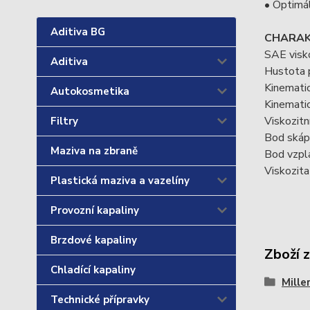
• Optimál
Aditiva BG
CHARAK
SAE visk
Aditiva
Hustota 
Kinematic
Autokosmetika
Kinematic
Viskozitn
Filtry
Bod skáp
Maziva na zbraně
Bod vzpl
Viskozita
Plastická maziva a vazelíny
Provozní kapaliny
Brzdové kapaliny
Zboží 
Chladící kapaliny
Mille
Technické přípravky