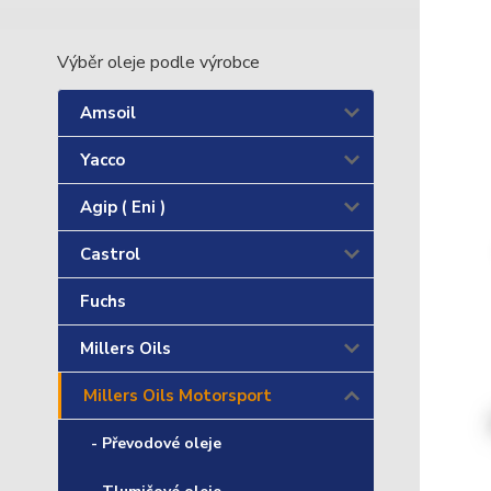
Výběr oleje podle výrobce
Amsoil
Yacco
Agip ( Eni )
Castrol
Fuchs
Millers Oils
Millers Oils Motorsport
- Převodové oleje