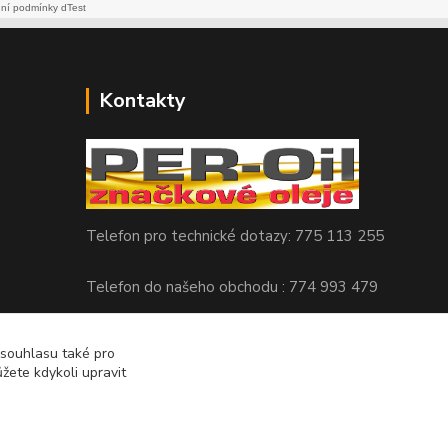
dní podmínky dTest
Kontakty
Telefon pro technické dotazy: 775 113 255
Telefon do našeho obchodu : 774 993 479
info@znackoveoleje.cz
 souhlasu také pro
žete kdykoli upravit