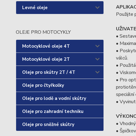
APLIKAC
Levné oleje
Použijte 
UŽIVAT
OLEJE PRO MOTOCYKLY
• Sestave
• Maximal
Motocyklové oleje 4T
• Poskytu
válců.
Motocyklové oleje 2T
• Použitá
• Viskome
Oleje pro skútry 2T / 4T
• Pro opt
Oleje pro čtyřkolky
protiotěr
speciální
Oleje pro lodě a vodní skútry
• Vyvinut
Oleje pro zahradní techniku
VÝKONO
• Vhodný 
Oleje pro sněžné skútry
• Špičko