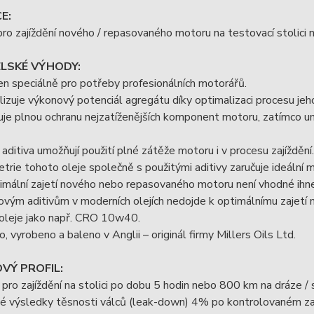
E:
pro zajíždění nového / repasovaného motoru na testovací stolici 
ELSKÉ VÝHODY:
n speciálně pro potřeby profesionálních motorářů.
izuje výkonový potenciál agregátu díky optimalizaci procesu jeho
je plnou ochranu nejzatíženějších komponent motoru, zatímco umož
 aditiva umožňují použití plné zátěže motoru i v procesu zajíždění.
trie tohoto oleje společně s použitými aditivy zaručuje ideální
imální zajetí nového nebo repasovaného motoru není vhodné ihned
ovým aditivům v moderních olejích nedojde k optimálnímu zajetí mo
 oleje jako např. CRO 10w40.
o, vyrobeno a baleno v Anglii – originál firmy Millers Oils Ltd.
VÝ PROFIL:
pro zajíždění na stolici po dobu 5 hodin nebo 800 km na dráze / si
vé výsledky těsnosti válců (leak-down) 4% po kontrolovaném za