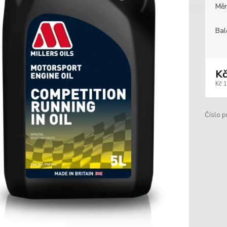
Měr
Bal
Kč
Kč 
Číslo p