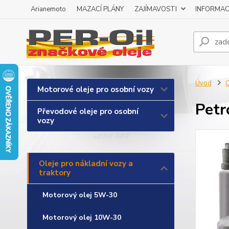
Arianemoto
MAZACÍ PLÁNY
ZAJÍMAVOSTI
INFORMAC
Úvod
O
Motorové oleje pro osobní vozy
Pet
Převodové oleje pro osobní
vozy
Oleje pro nákladní vozy a
traktory
Motorový olej 5W-30
Motorový olej 10W-30