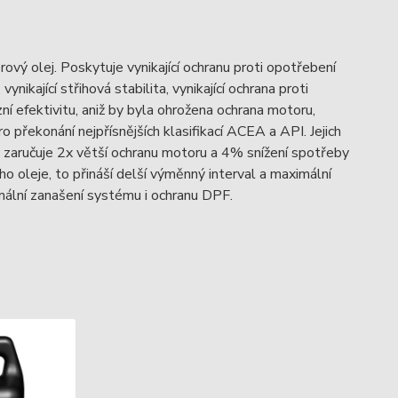
rový olej. Poskytuje vynikající ochranu proti opotřebení
nikající střihová stabilita, vynikající ochrana proti
í efektivitu, aniž by byla ohrožena ochrana motoru,
o překonání nejpřísnějších klasifikací ACEA a API. Jejich
iv zaručuje 2x větší ochranu motoru a 4% snížení spotřeby
o oleje, to přináší delší výměnný interval a maximální
mální zanašení systému i ochranu DPF.