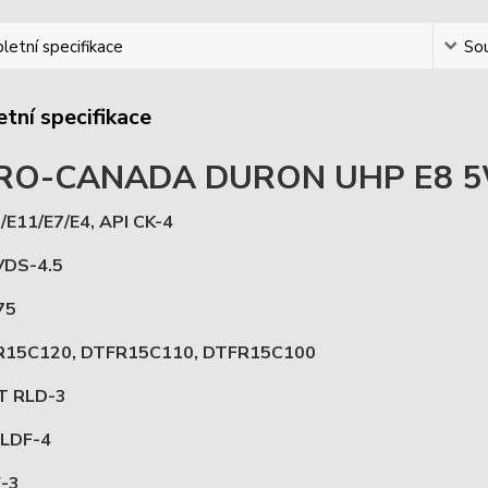
etní specifikace
Sou
tní specifikace
RO-CANADA DURON UHP E8 5
/E11/E7/E4, API CK-4
VDS-4.5
75
R15C120, DTFR15C110, DTFR15C100
T RLD-3
LDF-4
-3