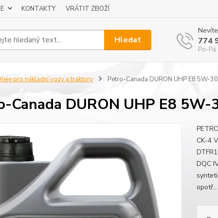
E
KONTAKTY
VRÁTIT ZBOŽÍ
Nevíte
Hledat
774 
Po-Pá 
leje pro nákladní vozy a traktory
Petro-Canada DURON UHP E8 5W-30 
ro-Canada DURON UHP E8 5W-30
PETRO
CK-4 
DTFR1
DQC IV
synteti
opotř..