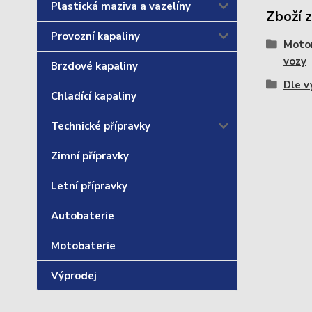
Plastická maziva a vazelíny
Zboží 
Provozní kapaliny
Motor
vozy
Brzdové kapaliny
Dle v
Chladící kapaliny
Technické přípravky
Zimní přípravky
Letní přípravky
Autobaterie
Motobaterie
Výprodej