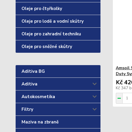
Oleje pro čtyřkolky
Oleje pro lodě a vodní skútry
Oleje pro zahradní techniku
Oleje pro sněžné skútry
Amsoil 
Aditiva BG
Duty Sy
Kč 42
Aditiva
Kč 347
b
Autokosmetika
Filtry
Maziva na zbraně