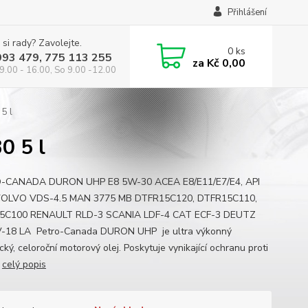
Přihlášení
 si rady? Zavolejte.
0
ks
993 479, 775 113 255
za
Kč 0,00
9.00 - 16.00, So 9.00 -12.00
5 l
 5 l
-CANADA DURON UHP E8 5W-30 ACEA E8/E11/E7/E4, API
VOLVO VDS-4.5 MAN 3775 MB DTFR15C120, DTFR15C110,
5C100 RENAULT RLD-3 SCANIA LDF-4 CAT ECF-3 DEUTZ
-18 LA Petro-Canada DURON UHP je ultra výkonný
cký, celoroční motorový olej. Poskytuje vynikající ochranu proti
.
celý popis