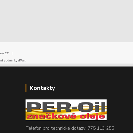
eje 2T
|
dní podmínky dTest
Kontakty
Telefon pro technické dotazy: 775 113 255