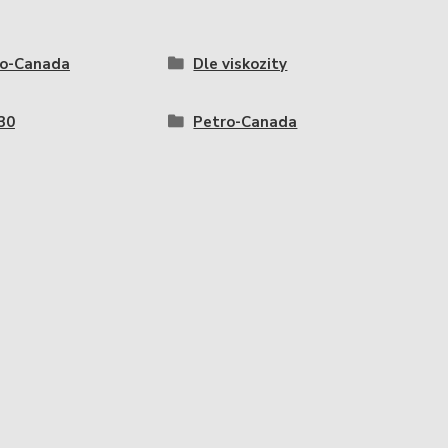
ro-Canada
Dle viskozity
30
Petro-Canada