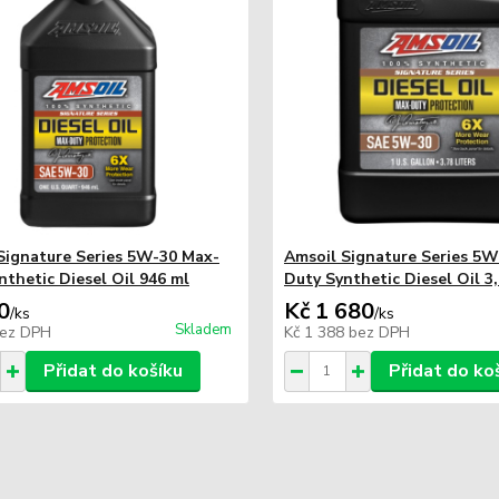
Signature Series 5W-30 Max-
Amsoil Signature Series 5W
nthetic Diesel Oil 946 ml
Duty Synthetic Diesel Oil 3,
0
Kč 1 680
/
ks
/
ks
Skladem
ez DPH
Kč 1 388
bez DPH
Přidat do košíku
Přidat do ko