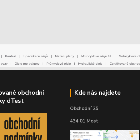
|
Kontakt
|
Specifikace olejů
|
Mazací plány
|
Motocyklové oleje 4T
|
Motocyklové ol
 vozy
|
Oleje pro traktory
|
Průmyslové oleje
|
Hydraulické oleje
|
Certifikované obcho
kované obchodní
Kde nás najdete
ky dTest
Obchodní 25
434 01 Most