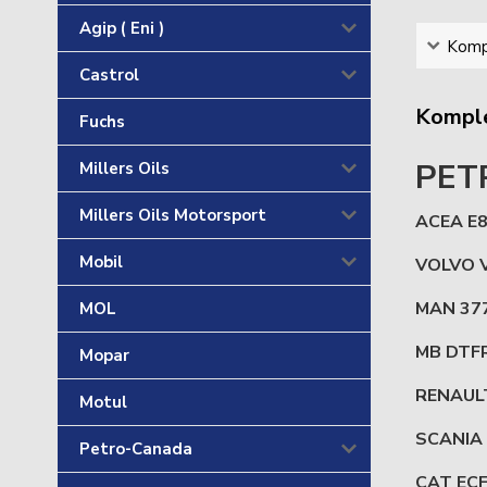
Agip ( Eni )
Kompl
Castrol
Komple
Fuchs
PET
Millers Oils
Millers Oils Motorsport
ACEA E8
Mobil
VOLVO 
MAN 37
MOL
MB DTF
Mopar
RENAUL
Motul
SCANIA 
Petro-Canada
CAT ECF