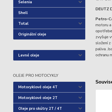
Selenia
DEUTZ D
Shell
Petro-
Total
motoru a 
opotřeben
Originální oleje
zvyšuje v
složení z
paliva. J
ochranu m
Levné oleje
OLEJE PRO MOTOCYKLY
Souvise
Motocyklové oleje 4T
Motocyklové oleje 2T
Oleje pro skútry 2T / 4T