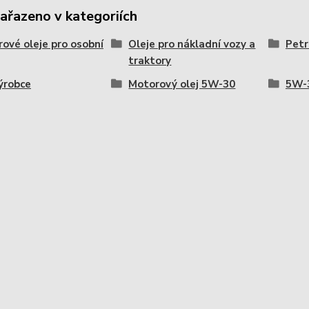
zařazeno v kategoriích
ové oleje pro osobní
Oleje pro nákladní vozy a
Pet
traktory
ýrobce
Motorový olej 5W-30
5W-