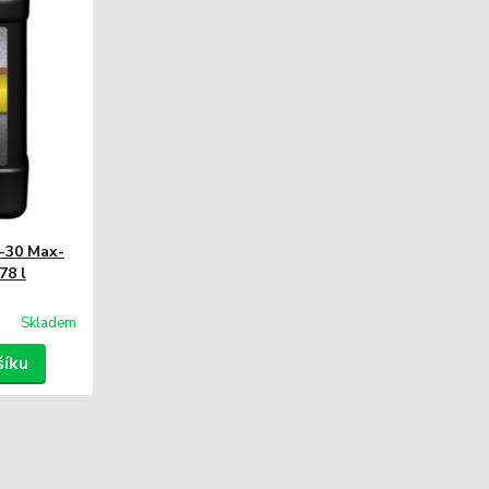
-30 Max-
78 l
Skladem
šíku