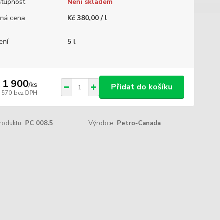
tupnost
Není skladem
ná cena
Kč 380,00 / l
ení
5 l
 1 900
/
ks
Přidat do košíku
1 570
bez DPH
roduktu:
PC 008.5
Výrobce:
Petro-Canada