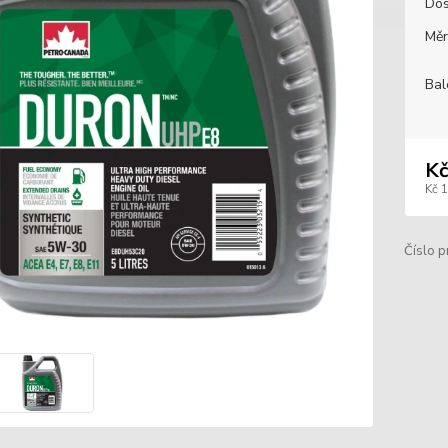
Dos
Měr
Bal
Kč
Kč 
Číslo p