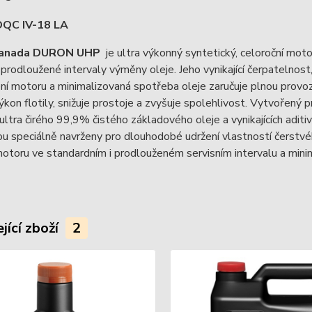
QC IV-18 LA
Canada DURON UHP
je ultra výkonný syntetický, celoroční moto
prodloužené intervaly výměny oleje. Jeho vynikající čerpatelnost, vy
í motoru a minimalizovaná spotřeba oleje zaručuje plnou provozn
ýkon flotily, snižuje prostoje a zvyšuje spolehlivost. Vytvořený pr
 ultra čirého 99,9% čistého základového oleje a vynikajících adit
sou speciálně navrženy pro dlouhodobé udržení vlastností čerstvéh
otoru ve standardním i prodlouženém servisním intervalu a mini
jící zboží
2