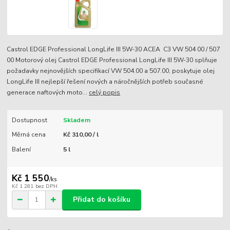
Castrol EDGE Professional LongLife III 5W-30 ACEA C3 VW 504 00 / 507
00 Motorový olej Castrol EDGE Professional LongLife III 5W-30 splňuje
požadavky nejnovějších specifikací VW 504.00 a 507.00, poskytuje olej
LongLife III nejlepší řešení nových a náročnějších potřeb současné
generace naftových moto...
celý popis
Dostupnost
Skladem
Měrná cena
Kč 310,00 / l
Balení
5 l
Kč 1 550
/
ks
Kč 1 281
bez DPH
Přidat do košíku