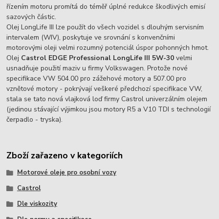
řízením motoru promítá do téměř úplné redukce škodlivých emisí
sazových částic.
Olej LongLife III lze použít do všech vozidel s dlouhým servisním
intervalem (WIV), poskytuje ve srovnání s konvenčními
motorovými oleji velmi rozumný potenciál úspor pohonných hmot.
Olej
Castrol EDGE Professional LongLife III 5W-30
velmi
usnadňuje použití maziv u firmy Volkswagen. Protože nové
specifikace VW 504.00 pro zážehové motory a 507.00 pro
vznětové motory - pokrývají veškeré předchozí specifikace VW,
stala se tato nová vlajková loď firmy Castrol univerzálním olejem
(jedinou stávající výjimkou jsou motory R5 a V10 TDI s technologií
čerpadlo - tryska).
Zboží zařazeno v kategoriích
Motorové oleje pro osobní vozy
Castrol
Dle viskozity