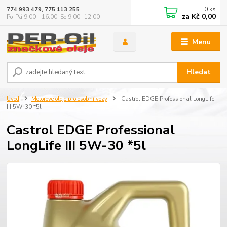
0
ks
774 993 479, 775 113 255
za
Kč 0,00
Po-Pá 9.00 - 16.00, So 9.00 -12.00
Menu
Hledat
Úvod
Motorové oleje pro osobní vozy
Castrol EDGE Professional LongLife
III 5W-30 *5l
Castrol EDGE Professional
LongLife III 5W-30 *5l