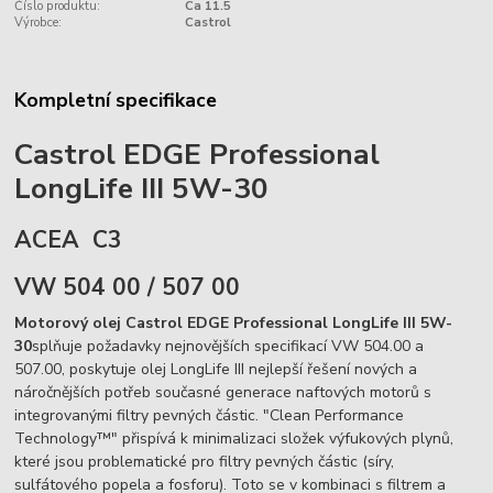
Číslo produktu:
Ca 11.5
Výrobce:
Castrol
Kompletní specifikace
Castrol EDGE Professional
LongLife III 5W-30
ACEA C3
VW 504 00 / 507 00
Motorový olej Castrol EDGE Professional LongLife III 5W-
30
splňuje požadavky nejnovějších specifikací VW 504.00 a
507.00, poskytuje olej LongLife III nejlepší řešení nových a
náročnějších potřeb současné generace naftových motorů s
integrovanými filtry pevných částic. "Clean Performance
Technology™" přispívá k minimalizaci složek výfukových plynů,
které jsou problematické pro filtry pevných částic (síry,
sulfátového popela a fosforu). Toto se v kombinaci s filtrem a