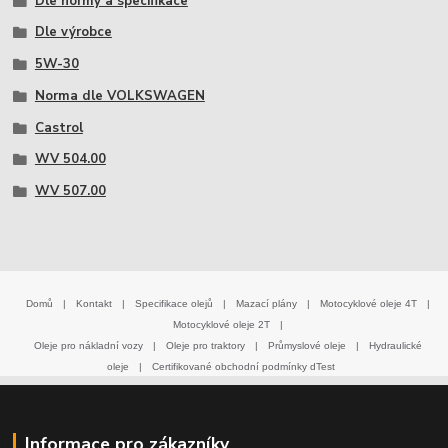
Dle normy a specifikace
Dle výrobce
5W-30
Norma dle VOLKSWAGEN
Castrol
WV 504.00
WV 507.00
Domů
|
Kontakt
|
Specifikace olejů
|
Mazací plány
|
Motocyklové oleje 4T
|
Motocyklové oleje 2T
|
Oleje pro nákladní vozy
|
Oleje pro traktory
|
Průmyslové oleje
|
Hydraulické
oleje
|
Certifikované obchodní podmínky dTest
Informace pro zákazníky