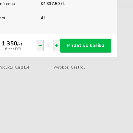
ná cena
Kč 337,50 / l
ení
4 l
 1 350
/
ks
Přidat do košíku
1 116
bez DPH
roduktu:
Ca 11.4
Výrobce:
Castrol