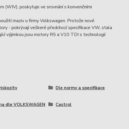
lem (WIV), poskytuje ve srovnání s konvenčními
oužití maziv u firmy Volkswagen. Protože nové
y - pokrývají veškeré předchozí specifikace VW, stala
ající výjimkou jsou motory R5 a V10 TDI s technologií
viskozity
Dle normy a specifikace
ma dle VOLKSWAGEN
Castrol