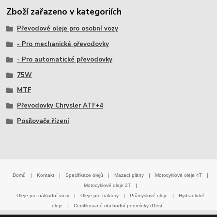
Zboží zařazeno v kategoriích
Převodové oleje pro osobní vozy
- Pro mechanické převodovky
- Pro automatické převodovky
75W
MTF
Převodovky Chrysler ATF+4
Posilovače řízení
Domů
|
Kontakt
|
Specifikace olejů
|
Mazací plány
|
Motocyklové oleje 4T
|
Motocyklové oleje 2T
|
Oleje pro nákladní vozy
|
Oleje pro traktory
|
Průmyslové oleje
|
Hydraulické
oleje
|
Certifikované obchodní podmínky dTest