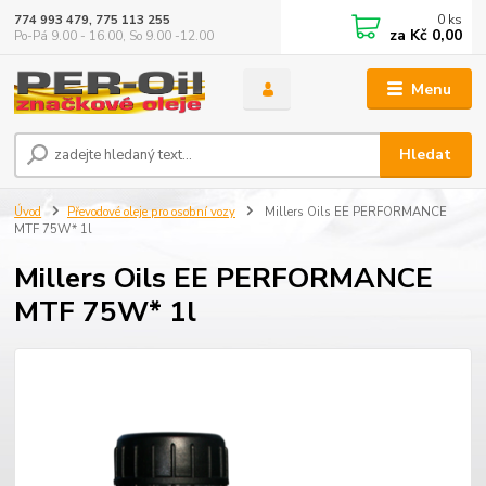
0
ks
774 993 479, 775 113 255
za
Kč 0,00
Po-Pá 9.00 - 16.00, So 9.00 -12.00
Menu
Hledat
Úvod
Převodové oleje pro osobní vozy
Millers Oils EE PERFORMANCE
MTF 75W* 1l
Millers Oils EE PERFORMANCE
MTF 75W* 1l