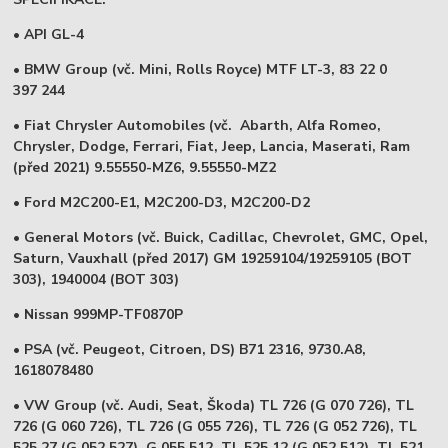
• API GL-4
• BMW Group (vč. Mini, Rolls Royce) MTF LT-3, 83 22 0
397 244
• Fiat Chrysler Automobiles (vč. Abarth, Alfa Romeo,
Chrysler, Dodge, Ferrari, Fiat, Jeep, Lancia, Maserati, Ram
(před 2021) 9.55550-MZ6, 9.55550-MZ2
• Ford M2C200-E1, M2C200-D3, M2C200-D2
• General Motors (vč. Buick, Cadillac, Chevrolet, GMC, Opel,
Saturn, Vauxhall (před 2017) GM 19259104/19259105 (BOT
303), 1940004 (BOT 303)
• Nissan 999MP-TF0870P
• PSA (vč. Peugeot, Citroen, DS) B71 2316, 9730.A8,
1618078480
• VW Group (vč. Audi, Seat, Škoda) TL 726 (G 070 726), TL
726 (G 060 726), TL 726 (G 055 726), TL 726 (G 052 726), TL
525 27 (G 052 527), G 055 512, TL 525 12 (G 052 512), TL 521