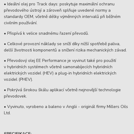
• Ideální olej pro Track days: poskytuje maximální ochranu
převodového ústrojí a zároveň splňuje uvedené normy a
standardy OEM, včetně délky výměnných intervalů při běžném
civilním používání.
• Přispívá k velice snadnému řazení převodů.
• Celkové provozní náklady se sníží díky nižší spotřebě paliva,
delší životnosti komponentů a snížení rizika mechanických závad.
• Převodový olej EE Performance je vyvinut také pro použití
v hybridních systémech včetně samonabíjecích hybridních
elektrických vozidel (HEV) a plug-in hybridních elektrických
vozidel (PHEV).
• Pokrývá širokou škálu aplikací včetně nejnovější technologie
převodovek.
• Vyvinuto, vyrobeno a baleno v Anglii - originál firmy Millers Oils
Ltd.
SPECIFIKACE: