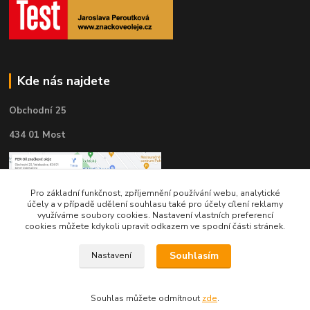
Kde nás najdete
Obchodní 25
434 01 Most
Pro základní funkčnost, zpříjemnění používání webu, analytické
účely a v případě udělení souhlasu také pro účely cílení reklamy
využíváme soubory cookies. Nastavení vlastních preferencí
cookies můžete kdykoli upravit odkazem ve spodní části stránek.
Souhlasím
Nastavení
Souhlas můžete odmítnout
zde
.
Kontakty