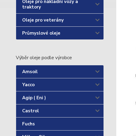
Oleje pro nákladní vozy a
traktory
Oleje pro veterány
Průmyslové oleje
Výběr oleje podle výrobce
Amsoil
Yacco
Agip ( Eni )
Castrol
Fuchs