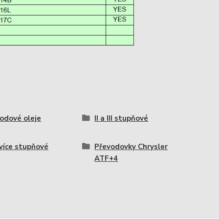
odové oleje
II a III stupňové
 více stupňové
Převodovky Chrysler
ATF+4