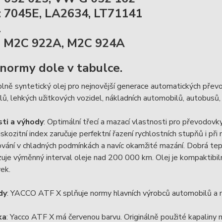
7045E, LA2634, LT71141
1
 M2C 922A, M2C 924A
 normy dole v tabulce.
plně syntetický olej pro nejnovější generace automatických převo
ů, lehkých užitkových vozidel, nákladních automobilů, autobusů
ti a výhody
: Optimální třecí a mazací vlastnosti pro převodov
skozitní index zaručuje perfektní řazení rychlostních stupňů i při
vání v chladných podmínkách a navíc okamžité mazání. Dobrá teplo
uje výměnný interval oleje nad 200 000 km. Olej je kompaktibil
vek.
dy
: YACCO ATF X splňuje normy hlavních výrobců automobilů a můž
ka
: Yacco ATF X má červenou barvu. Originálně použité kapaliny 