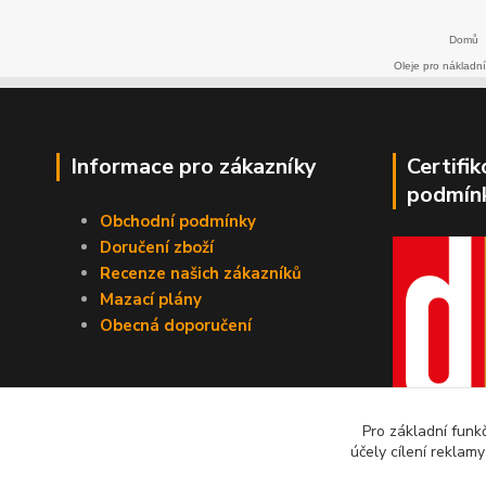
Domů
Oleje pro nákladní
Informace pro zákazníky
Certifi
podmín
Obchodní podmínky
Doručení zboží
Recenze našich zákazníků
Mazací plány
Obecná doporučení
Pro základní funk
účely cílení reklam