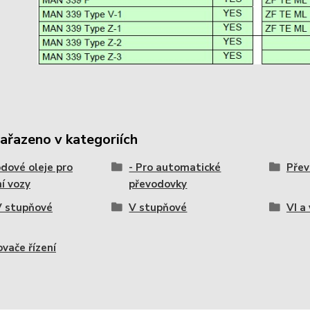
zařazeno v kategoriích
dové oleje pro
- Pro automatické
Přev
í vozy
převodovky
 IV stupňové
V stupňové
VI a
ovače řízení