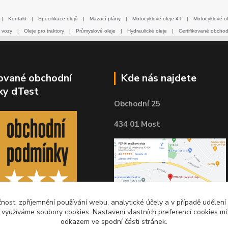
|
Kontakt
|
Specifikace olejů
|
Mazací plány
|
Motocyklové oleje 4T
|
Motocyklové ol
 vozy
|
Oleje pro traktory
|
Průmyslové oleje
|
Hydraulické oleje
|
Certifikované obcho
kované obchodní
Kde nás najdete
ky dTest
Obchodní 25
434 01 Most
čnost, zpříjemnění používání webu, analytické účely a v případě udělení
y využíváme soubory cookies. Nastavení vlastních preferencí cookies mů
odkazem ve spodní části stránek.