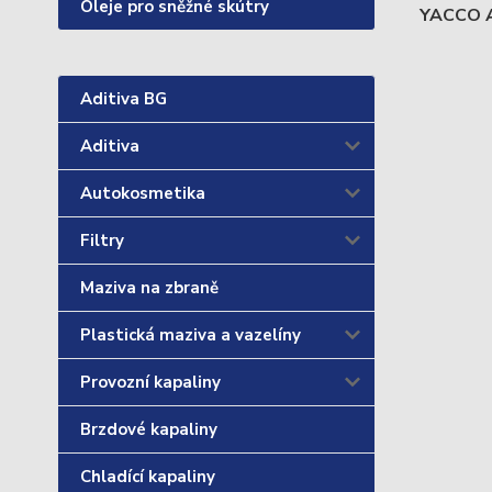
Oleje pro sněžné skútry
YACCO AT
Aditiva BG
Aditiva
Autokosmetika
Filtry
Maziva na zbraně
Plastická maziva a vazelíny
Provozní kapaliny
Brzdové kapaliny
Chladící kapaliny