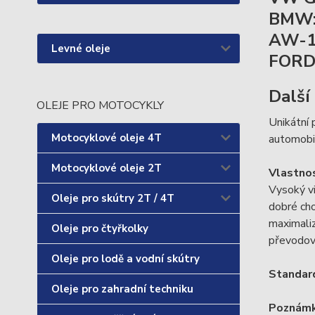
BMW: 
AW-
Levné oleje
FORD
Další
OLEJE PRO MOTOCYKLY
Unikátní 
Motocyklové oleje 4T
automobil
Motocyklové oleje 2T
Vlastnos
Vysoký vi
Oleje pro skútry 2T / 4T
dobré cho
maximaliz
Oleje pro čtyřkolky
převodo
Oleje pro lodě a vodní skútry
Standar
Oleje pro zahradní techniku
Poznám