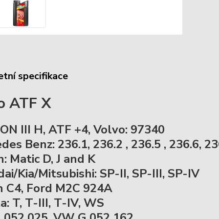
tní specifikace
o ATF X
N III H, ATF +4, Volvo: 97340
es Benz: 236.1, 236.2 , 236.5 , 236.6, 23
: Matic D, J and K
i/Kia/Mitsubishi: SP-II, SP-III, SP-IV
n C4, Ford M2C 924A
: T, T-III, T-IV, WS
052 025, VW G 052 162