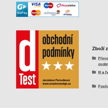
Zboží 
Převo
osobn
III a
Posil