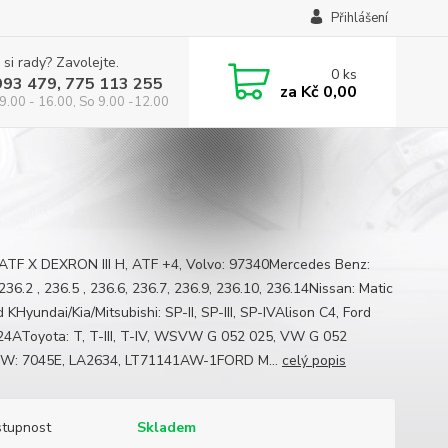
Přihlášení
 si rady? Zavolejte.
0
ks
993 479, 775 113 255
za
Kč 0,00
9.00 - 16.00, So 9.00 -12.00
ATF X DEXRON III H, ATF +4, Volvo: 97340Mercedes Benz:
236.2 , 236.5 , 236.6, 236.7, 236.9, 236.10, 236.14Nissan: Matic
d KHyundai/Kia/Mitsubishi: SP-II, SP-III, SP-IVAlison C4, Ford
4AToyota: T, T-III, T-IV, WSVW G 052 025, VW G 052
W: 7045E, LA2634, LT71141AW-1FORD M...
celý popis
tupnost
Skladem