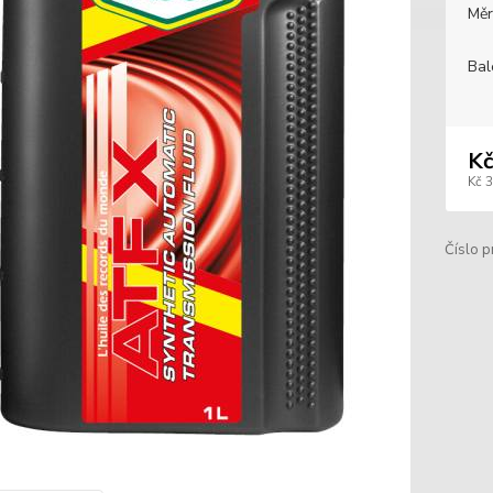
Měr
Bal
Kč
Kč 
Číslo p