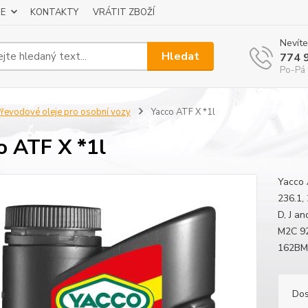
E
KONTAKTY
VRÁTIT ZBOŽÍ
Nevíte
Hledat
774 
Po-Pá 
řevodové oleje pro osobní vozy
Yacco ATF X *1l
o ATF X *1l
Yacco 
236.1, 
D, J an
M2C 92
162BM
Dos