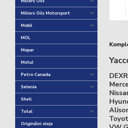
Millers Oils
Millers Oils Motorsport
Mobil
MOL
Komple
Mopar
Yacc
Motul
DEXRO
Petro-Canada
Merced
Selenia
Nissan
Shell
Hyunda
Aliso
Total
Toyota
Originální oleje
VW G 