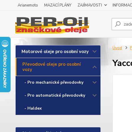
Arianemoto
MAZACÍ PLÁNY
ZAJÍMAVOSTI
INFORMAC
Úvod
P
Motorové oleje pro osobní vozy
Yacc
Převodové oleje pro osobní
vozy
- Pro mechanické převodovky
- Pro automatické převodovky
- Haldex