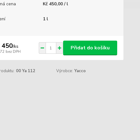
ná cena
Kč 450,00 / l
ení
1 l
 450
/
ks
Přidat do košíku
372
bez DPH
roduktu:
00 Ya 112
Výrobce:
Yacco