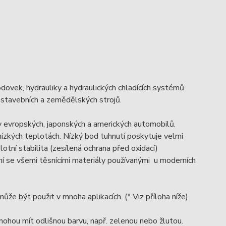
dovek, hydrauliky a hydraulických chladících systémů
, stavebních a zemědělských strojů.
ky evropských, japonských a amerických automobilů.
 nízkých teplotách. Nízký bod tuhnutí poskytuje velmi
tní stabilita (zesílená ochrana před oxidací)
ní se všemi těsnícími materiály používanými u moderních
e být použit v mnoha aplikacích. (* Viz příloha níže).
mohou mít odlišnou barvu, např. zelenou nebo žlutou.