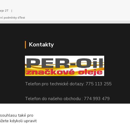
eje 2T
|
dní podmínky dTest
Kontakty
Telefon pro technické dotazy: 775 113 255
Telefon do našeho obchodu : 774 993 479
info@znackoveoleje.cz
 souhlasu také pro
žete kdykoli upravit