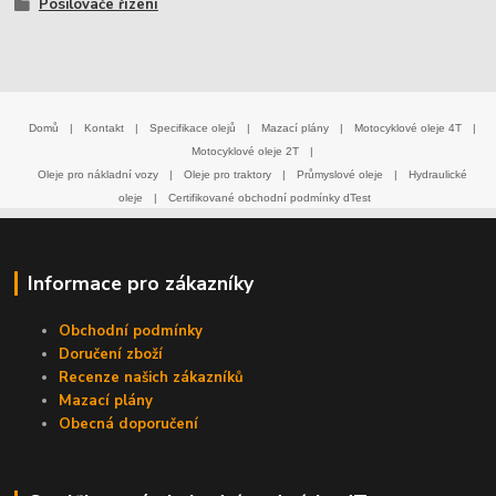
Posilovače řízení
Domů
|
Kontakt
|
Specifikace olejů
|
Mazací plány
|
Motocyklové oleje 4T
|
Motocyklové oleje 2T
|
Oleje pro nákladní vozy
|
Oleje pro traktory
|
Průmyslové oleje
|
Hydraulické
oleje
|
Certifikované obchodní podmínky dTest
Informace pro zákazníky
Obchodní podmínky
Doručení zboží
Recenze našich zákazníků
Mazací plány
Obecná doporučení