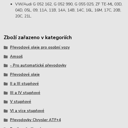
VW/Audi G 052 162, G 052 990, G 055 025; ZF TE-ML 03D,
04D, 05L, 09, 11A, 11B, 14A, 14B, 14C, 16L, 16M, 17C, 20B,
20C, 21L.
Zboží zařazeno v kategoriích
Převodové oleje pro osobní vozy
Amsoil
- Pro automatické převodovky
Převodové oleje
II a III stupňové
III a IV stupňové
V stupňové
VI a více stupňové
Převodovky Chrysler ATF+4