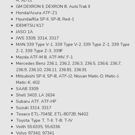
A, XL-12
GM DEXRON II, DEXRON III, AutoTrak II
Honda/Acura ATF-Z1
Hyundai/Kia SP-II, SP-III, Red-1
IDEMITSU K17
JASO 1A
JWS 3309, 3314, 3317
MAN 339 Type V-1, 339 Type V-2, 339 Type Z-1, 339 Type
Z-2, 339 Type Z-3, 339F
Mazda ATF-M III, ATF-MV, F-1
Mercedes Benz 236.1, 236.2, 236.3, 236.5, 236.6, 236.7,
236.9, 236.10, 236.11, 236.81, 236.91
Mitsubishi SP-II, SP-III, ATF-J2; Nissan Matic-D, Matic-J,
Matic-K, 402
SAAB 3309
Shell 3403, LA 2634
Subaru ATF, ATF-HP
Suzuki 3314, 3317
Texaco ETL-7045E, ETL-8072B, N402
Toyota Type T, T-II, T-III, T-IV
Voith 55.6335, 55.6336
Volvo 97340, 97341