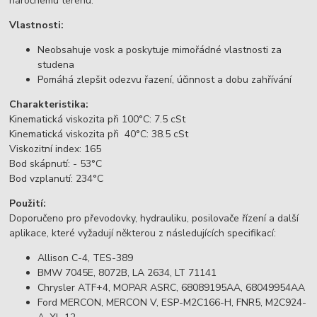
náročnému terénu.
Vlastnosti:
Neobsahuje vosk a poskytuje mimořádné vlastnosti za
studena
Pomáhá zlepšit odezvu řazení, účinnost a dobu zahřívání
Charakteristika:
Kinematická viskozita při 100°C: 7.5 cSt
Kinematická viskozita při 40°C: 38.5 cSt
Viskozitní index: 165
Bod skápnutí: - 53°C
Bod vzplanutí: 234°C
Použití:
Doporučeno pro převodovky, hydrauliku, posilovače řízení a další
aplikace, které vyžadují některou z následujících specifikací:
Allison C-4, TES-389
BMW 7045E, 8072B, LA 2634, LT 71141
Chrysler ATF+4, MOPAR ASRC, 68089195AA, 68049954AA
Ford MERCON, MERCON V, ESP-M2C166-H, FNR5, M2C924-