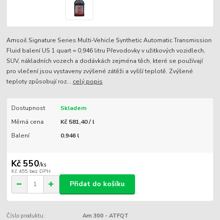
Amsoil Signature Series Multi-Vehicle Synthetic Automatic Transmission
Fluid balení US 1 quart = 0,946 litru Převodovky v užitkových vozidlech,
SUV, nákladních vozech a dodávkách zejména těch, které se používají
pro vlečení jsou vystaveny zvýšené zátěži a vyšší teplotě. Zvýšené
teploty způsobují roz...
celý popis
Dostupnost
Skladem
Měrná cena
Kč 581,40 / l
Balení
0.946 l
Kč 550
/
ks
Kč 455
bez DPH
Přidat do košíku
Číslo produktu:
Am 300 - ATFQT