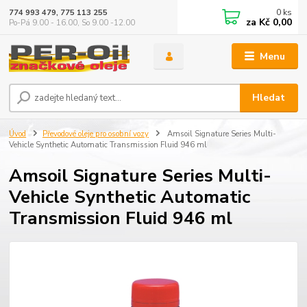
0
ks
774 993 479, 775 113 255
za
Kč 0,00
Po-Pá 9.00 - 16.00, So 9.00 -12.00
Menu
Hledat
Úvod
Převodové oleje pro osobní vozy
Amsoil Signature Series Multi-
Vehicle Synthetic Automatic Transmission Fluid 946 ml
Amsoil Signature Series Multi-
Vehicle Synthetic Automatic
Transmission Fluid 946 ml