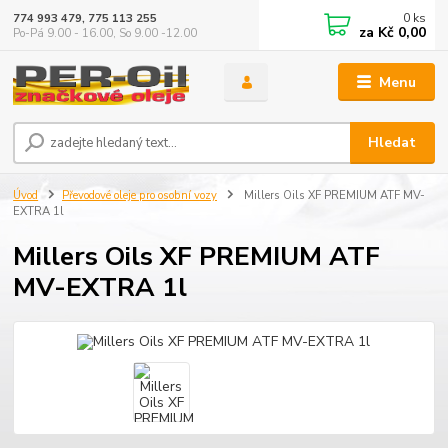
0
ks
774 993 479, 775 113 255
za
Kč 0,00
Po-Pá 9.00 - 16.00, So 9.00 -12.00
Menu
Hledat
Úvod
Převodové oleje pro osobní vozy
Millers Oils XF PREMIUM ATF MV-
EXTRA 1l
Millers Oils XF PREMIUM ATF
MV-EXTRA 1l