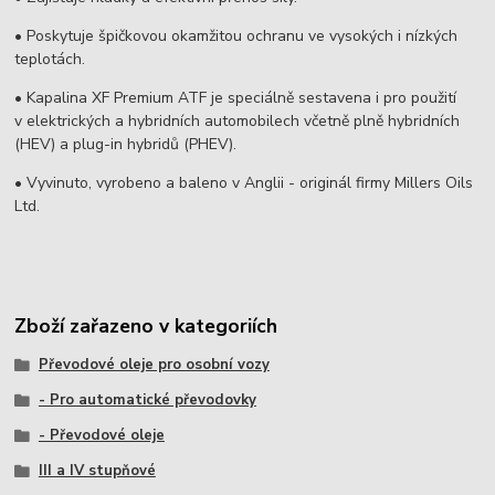
• Poskytuje špičkovou okamžitou ochranu ve vysokých i nízkých
teplotách.
• Kapalina XF Premium ATF je speciálně sestavena i pro použití
v elektrických a hybridních automobilech včetně plně hybridních
(HEV) a plug-in hybridů (PHEV).
• Vyvinuto, vyrobeno a baleno v Anglii - originál firmy Millers Oils
Ltd.
Zboží zařazeno v kategoriích
Převodové oleje pro osobní vozy
- Pro automatické převodovky
- Převodové oleje
III a IV stupňové