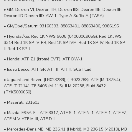
• GM: Dexron VI, Dexron IIIH, Dexron IIIG, Dexron IIIE, Dexron IIE,
Dexron IID Dexron IID, AW-1, Type A Suffix A (TASA)
• GM/Opel/Saturn: 93160393, 88863401, 88863400, 9986195
• Hyundai/Kia: Red 1K NWS 9638 (040000C905G), Red 1K JWS
3314 Red 1K SP-IV-RR, Red 1K SP-IVM, Red 1K SP-IV, Red 1K SP-
III Red 1K SP-II
• Honda: ATF Z1 (kromě CVT), ATF DW-1
• Isuzu Besco: ATF SP, ATF III, ATF II, SCS Fluid
• Jaguar/Land Rover: (LR023289), (LR023288), ATF (M-1375.4),
ATF LT 71141 TF 3403 (M-115), JLM 20238, Fluid 8432
(TYK5000050)
• Maserati: 231603
• Mazda: FS5A-EL, ATF 3317, ATF S-1, ATF N-1, ATF F-1, ATF FZ,
ATF M-V ATF M-III, ATF D-II
• Mercedes-Benz MB: MB 236.41 (Hybrid), MB 236.15 (<2010), MB