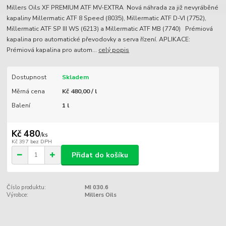
Millers Oils XF PREMIUM ATF MV-EXTRA Nová náhrada za již nevyráběné
kapaliny Millermatic ATF 8 Speed (8035), Millermatic ATF D-VI (7752),
Millermatic ATF SP III WS (6213) a Millermatic ATF MB (7740) Prémiová
kapalina pro automatické převodovky a serva řízení. APLIKACE:
Prémiová kapalina pro autom...
celý popis
Dostupnost
Skladem
Měrná cena
Kč 480,00 / l
Balení
1 l
Kč 480
/
ks
Kč 397
bez DPH
Přidat do košíku
Číslo produktu:
MI 030.6
Výrobce:
Millers Oils