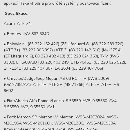
aplikací. Také vhodná pro určité systémy posilovačů řízení.
Specifikace:
Acura: ATF-Z1
• Bentley: JNV 862 564D
• BMW/Mini: (83 222 152 426) (ZF Lifeguard 8), (83 222 289 720)
(ATF 3+) (83 222 305 397) (ATF 3) (83 220 142 516) (M-1375.4)
(ZF Lifeguard 6), 83 220 402 413) (83 220 024 359), T-IV (JWS
3309), ETL-8072B (83 220 403 249) ETL-7045E (83 220 026 922),
LT 71141 (83 229 407 807) LA 2634 (83 229 407 765)
• Chrysler/Dodge/Jeep Mopar: AS 68 RC T-IV (JWS 3309)
(05127382AA), ATF 4+, ATF 3+ (MS 7176E) ATF 2+, ATF+, MS
9602
• Fiat/Abarth Alfa Romeo/Lancia: 9.55550-AV5, 9.55550-AV4,
9.55550-AV2, 9.55550-AV1
• Ford: Mercon SP, Mercon LV, Mercon, WSS-M2C202A, WSS-
M2C195A WSS-M2C166H, WSS-M2C138CJ, WSS-M2C938A
(Power Steering) WSS-M2C924A, WSS-M2C922A1