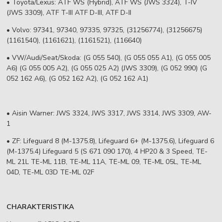
• Toyota/Lexus: ATF WS (Hybrid), ATF WS (JWS 3324), T-IV
(JWS 3309), ATF T-III ATF D-III, ATF D-II
• Volvo: 97341, 97340, 97335, 97325, (31256774), (31256675)
(1161540), (1161621), (1161521), (116640)
• VW/Audi/Seat/Skoda: (G 055 540), (G 055 055 A1), (G 055 005
A6) (G 055 005 A2), (G 055 025 A2) (JWS 3309), (G 052 990) (G
052 162 A6), (G 052 162 A2), (G 052 162 A1)
• Aisin Warner: JWS 3324, JWS 3317, JWS 3314, JWS 3309, AW-
1
• ZF: Lifeguard 8 (M-1375.8), Lifeguard 6+ (M-1375.6), Lifeguard 6
(M-1375.4) Lifeguard 5 (S 671 090 170), 4 HP20 & 3 Speed, TE-
ML 21L TE-ML 11B, TE-ML 11A, TE-ML 09, TE-ML 05L, TE-ML
04D, TE-ML 03D TE-ML 02F
CHARAKTERISTIKA