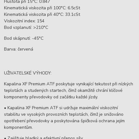
Hustota při 15°C: 0.847
Kinematická viskozita při 100°C: 6.5cSt
Kinematická viskozita při 40°C: 33.1cSt
Viskozitní index: 154
Bod vzplanutí: >210°C
Bod skápnutí: -45°C
Barva: červená
UŽIVATELSKÉ VÝHODY:
Kapalina XF Premium ATF poskytuje vynikající tekutost při nízkých
teplotách a studených startech, čímž okamžitě chrání klíčové
komponenty převodovky od začátku každé jízdy.
• Kapalina XF Premium ATF si udržuje maximální viskozitní
stabilitu ve vysokých provozních teplotách, čímž je snižováno
opotřebení převodovky a poskytována špičková ochrana jejím
komponentům.
• Zajišťuje hladký a efektivní přenos síly.