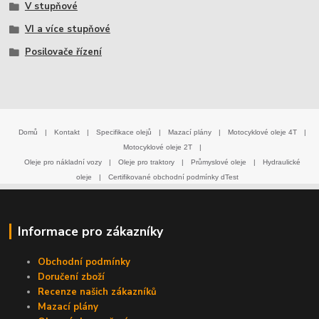
V stupňové
VI a více stupňové
Posilovače řízení
Domů
|
Kontakt
|
Specifikace olejů
|
Mazací plány
|
Motocyklové oleje 4T
|
Motocyklové oleje 2T
|
Oleje pro nákladní vozy
|
Oleje pro traktory
|
Průmyslové oleje
|
Hydraulické
oleje
|
Certifikované obchodní podmínky dTest
Informace pro zákazníky
Obchodní podmínky
Doručení zboží
Recenze našich zákazníků
Mazací plány