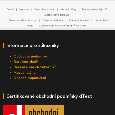
Domů
|
Kontakt
|
Specifikace olejů
|
Mazací plány
|
Motocyklové oleje 4T
|
Motocyklové oleje 2T
|
Oleje pro nákladní vozy
|
Oleje pro traktory
|
Průmyslové oleje
|
Hydraulické
oleje
|
Certifikované obchodní podmínky dTest
Informace pro zákazníky
Obchodní podmínky
Doručení zboží
Recenze našich zákazníků
Mazací plány
Obecná doporučení
Certifikované obchodní podmínky dTest