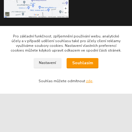
Kontakty
Pro základní funkčnost, zpříjemnění používání webu, analytické
účely a v případě udělení souhlasu také pro účely cílení reklamy
využíváme soubory cookies. Nastavení vlastních preferencí
cookies můžete kdykoli upravit odkazem ve spodní části stránek.
Souhlasím
Nastavení
Telefon pro technické dotazy: 775 113 255
Souhlas můžete odmítnout
zde
.
Telefon do našeho obchodu : 774 993 479
info@znackoveoleje.cz
Vytvořeno na
Eshop-rychle.cz