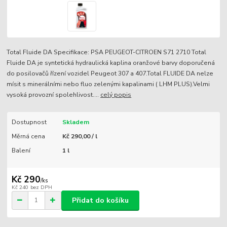
Total Fluide DA Specifikace: PSA PEUGEOT-CITROEN S71 2710 Total
Fluide DA je syntetická hydraulická kaplina oranžové barvy doporučená
do posilovačů řízení vozidel Peugeot 307 a 407.Total FLUIDE DA nelze
mísit s minerálními nebo fluo zelenými kapalinami ( LHM PLUS).Velmi
vysoká provozní spolehlivost....
celý popis
Dostupnost
Skladem
Měrná cena
Kč 290,00 / l
Balení
1 l
Kč 290
/
ks
Kč 240
bez DPH
Přidat do košíku