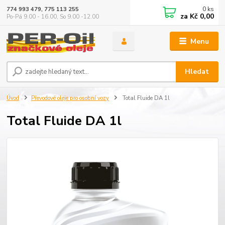
0
ks
774 993 479, 775 113 255
za
Kč 0,00
Po-Pá 9.00 - 16.00, So 9.00 -12.00
Menu
Hledat
Úvod
Převodové oleje pro osobní vozy
Total Fluide DA 1l
Total Fluide DA 1l