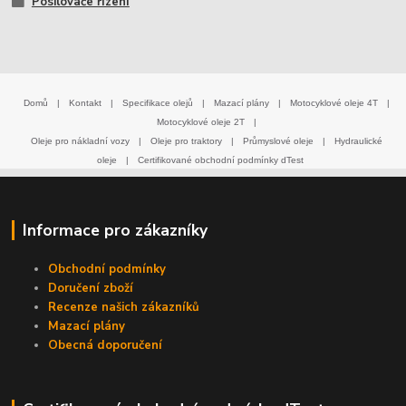
Posilovače řízení
Domů
|
Kontakt
|
Specifikace olejů
|
Mazací plány
|
Motocyklové oleje 4T
|
Motocyklové oleje 2T
|
Oleje pro nákladní vozy
|
Oleje pro traktory
|
Průmyslové oleje
|
Hydraulické
oleje
|
Certifikované obchodní podmínky dTest
Informace pro zákazníky
Obchodní podmínky
Doručení zboží
Recenze našich zákazníků
Mazací plány
Obecná doporučení