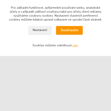
Pro základní funkčnost, zpříjemnění používání webu, analytické
účely a v případě udělení souhlasu také pro účely cílení reklamy
využíváme soubory cookies. Nastavení vlastních preferencí
cookies můžete kdykoli upravit odkazem ve spodní části stránek.
Souhlasím
Nastavení
Souhlas můžete odmítnout
zde
.
Kontakty
Telefon pro technické dotazy: 775 113 255
Telefon do našeho obchodu : 774 993 479
info@znackoveoleje.cz