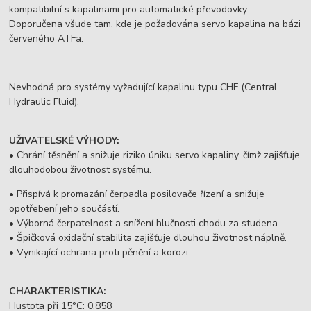
kompatibilní s kapalinami pro automatické převodovky.
Doporučena všude tam, kde je požadována servo kapalina na bázi
červeného ATFa.
Nevhodná pro systémy vyžadující kapalinu typu CHF (Central
Hydraulic Fluid).
UŽIVATELSKÉ VÝHODY:
• Chrání těsnění a snižuje riziko úniku servo kapaliny, čímž zajišťuje
dlouhodobou životnost systému.
• Přispívá k promazání čerpadla posilovače řízení a snižuje
opotřebení jeho součástí.
• Výborná čerpatelnost a snížení hlučnosti chodu za studena.
• Špičková oxidační stabilita zajišťuje dlouhou životnost náplně.
• Vynikající ochrana proti pěnění a korozi.
CHARAKTERISTIKA:
Hustota při 15°C: 0.858