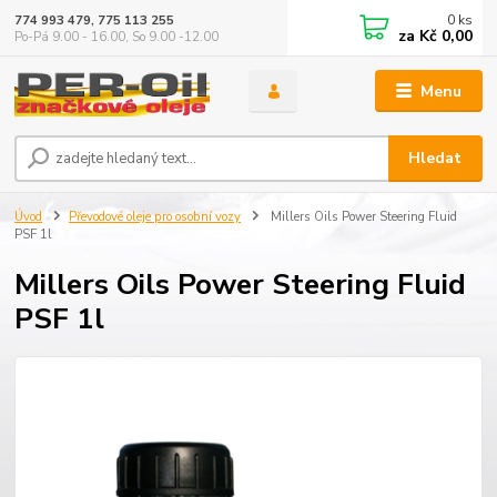
0
ks
774 993 479, 775 113 255
za
Kč 0,00
Po-Pá 9.00 - 16.00, So 9.00 -12.00
Menu
Hledat
Úvod
Převodové oleje pro osobní vozy
Millers Oils Power Steering Fluid
PSF 1l
Millers Oils Power Steering Fluid
PSF 1l