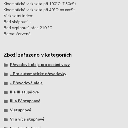
Kinematická viskozita při 100°C: 7.30cSt
Kinematická viskozita při 40°C: xx.xxcSt
Viskozitní index:
Bod skápnutí: -
Bod vzplanutí: přes 210 °C
Barva: červená
Zboží zařazeno v kategoriích
Převodové oleje pro osobní vozy
- Pro automatické převodovky
- Převodové oleje
II a III stupňové
III a IV stupňové
V stupňové
VI a více stupňové