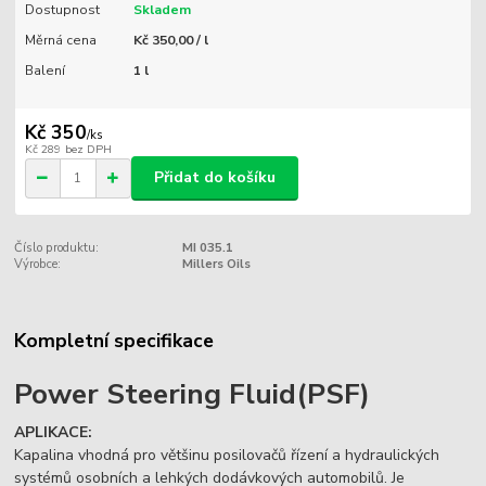
Dostupnost
Skladem
Měrná cena
Kč 350,00 / l
Balení
1 l
Kč 350
/
ks
Kč 289
bez DPH
Přidat do košíku
Číslo produktu:
MI 035.1
Výrobce:
Millers Oils
Kompletní specifikace
Power Steering Fluid(PSF)
APLIKACE:
Kapalina vhodná pro většinu posilovačů řízení a hydraulických
systémů osobních a lehkých dodávkových automobilů. Je