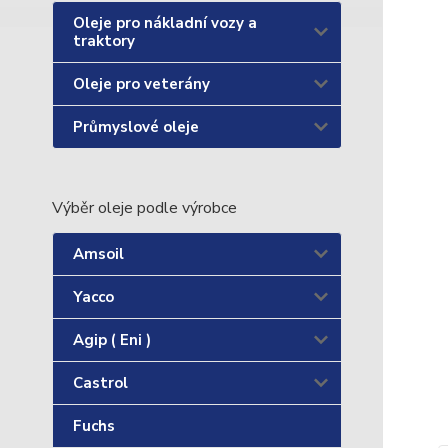
Oleje pro nákladní vozy a
traktory
Oleje pro veterány
Průmyslové oleje
Výběr oleje podle výrobce
Amsoil
Yacco
Agip ( Eni )
Castrol
Fuchs