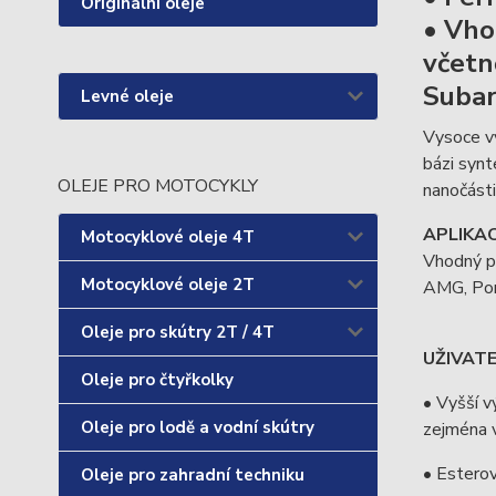
Originální oleje
• Vho
včetně
Subar
Levné oleje
Vysoce v
bázi synt
OLEJE PRO MOTOCYKLY
nanočásti
APLIKA
Motocyklové oleje 4T
Vhodný p
Motocyklové oleje 2T
AMG, Por
Oleje pro skútry 2T / 4T
UŽIVAT
Oleje pro čtyřkolky
• Vyšší 
Oleje pro lodě a vodní skútry
zejména v
• Estero
Oleje pro zahradní techniku