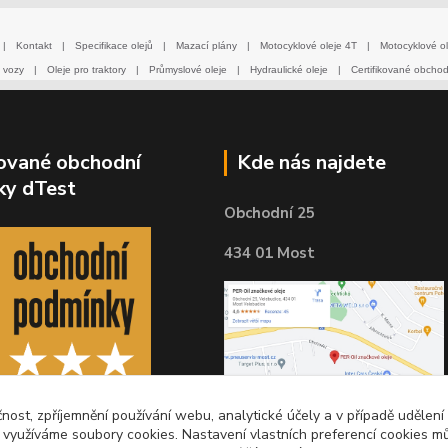
|
Kontakt
|
Specifikace olejů
|
Mazací plány
|
Motocyklové oleje 4T
|
Motocyklové ol
 vozy
|
Oleje pro traktory
|
Průmyslové oleje
|
Hydraulické oleje
|
Certifikované obcho
kované obchodní
Kde nás najdete
ky dTest
Obchodní 25
434 01 Most
čnost, zpříjemnění používání webu, analytické účely a v případě udělení
y využíváme soubory cookies. Nastavení vlastních preferencí cookies mů