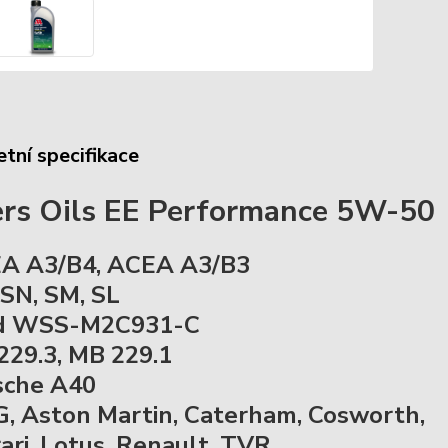
tní specifikace
ers Oils EE Performance 5W-50
A A3/B4, ACEA A3/B3
 SN, SM, SL
rd WSS-M2C931-C
229.3, MB 229.1
sche A40
, Aston Martin, Caterham, Cosworth,
rari, Lotus, Renault, TVR