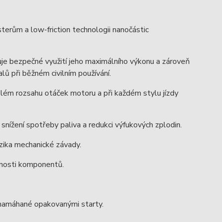
erům a low-friction technologii nanočástic
uje bezpečné využití jeho maximálního výkonu a zároveň
 při běžném civilním používání.
celém rozsahu otáček motoru a při každém stylu jízdy
e snížení spotřeby paliva a redukci výfukových zplodin.
izika mechanické závady.
otnosti komponentů.
 namáhané opakovanými starty.