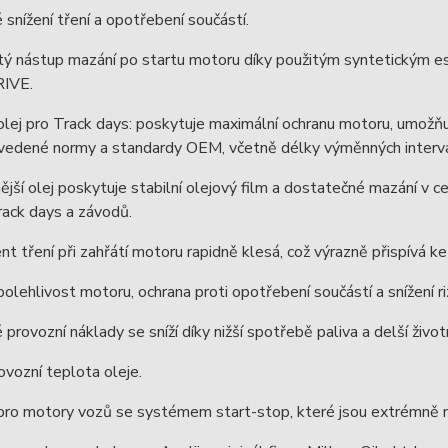
 snížení tření a opotřebení součástí.
ý nástup mazání po startu motoru díky použitým syntetickým est
IVE.
 olej pro Track days: poskytuje maximální ochranu motoru, umožň
vedené normy a standardy OEM, včetně délky výměnných intervalů
ější olej poskytuje stabilní olejový film a dostatečné mazání v 
ack days a závodů.
ent tření při zahřátí motoru rapidně klesá, což výrazně přispívá k
polehlivost motoru, ochrana proti opotřebení součástí a snížení r
 provozní náklady se sníží díky nižší spotřebě paliva a delší živ
rovozní teplota oleje.
í pro motory vozů se systémem start-stop, které jsou extrémně