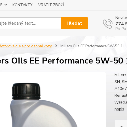
E
KONTAKTY
VRÁTIT ZBOŽÍ
Nevíte
Hledat
774 
Po-Pá 
otorové oleje pro osobní vozy
Millers Oils EE Performance 5W-50 1 l
ers Oils EE Performance 5W-50 
Miller
SN, SM
A40• A
Renaul
vyžaduj
popis