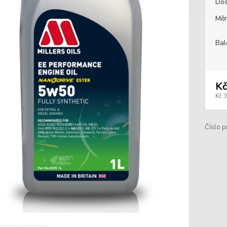
Dos
Měr
Bal
Kč
Kč 
Číslo p