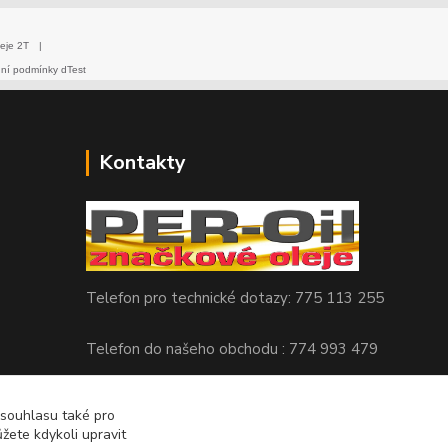
eje 2T
|
dní podmínky dTest
Kontakty
Telefon pro technické dotazy: 775 113 255
Telefon do našeho obchodu : 774 993 479
info@znackoveoleje.cz
 souhlasu také pro
žete kdykoli upravit