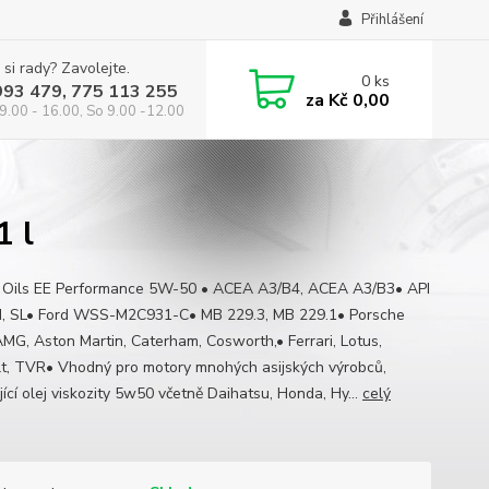
Přihlášení
 si rady? Zavolejte.
0
ks
993 479, 775 113 255
za
Kč 0,00
9.00 - 16.00, So 9.00 -12.00
1 l
s Oils EE Performance 5W-50 • ACEA A3/B4, ACEA A3/B3• API
, SL• Ford WSS-M2C931-C• MB 229.3, MB 229.1• Porsche
MG, Aston Martin, Caterham, Cosworth,• Ferrari, Lotus,
t, TVR• Vhodný pro motory mnohých asijských výrobců,
ící olej viskozity 5w50 včetně Daihatsu, Honda, Hy...
celý