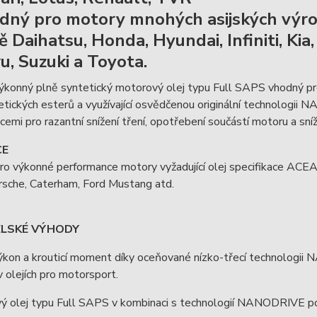
dný pro motory mnohých asijských výrobc
 Daihatsu, Honda, Hyundai, Infiniti, Kia,
u, Suzuki a Toyota.
ýkonný plně syntetický motorový olej typu Full SAPS vhodný pr
etických esterů a využívající osvědčenou originální technologii
cemi pro razantní snížení tření, opotřebení součástí motoru a sní
CE
ro výkonné performance motory vyžadující olej specifikace 
sche, Caterham, Ford Mustang atd.
ELSKÉ VÝHODY
výkon a krouticí moment díky oceňované nízko-třecí technolog
 olejích pro motorsport.
vý olej typu Full SAPS v kombinaci s technologií NANODRIVE po