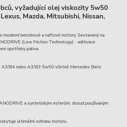
ů, vyžadující olej viskozity 5w50
 Lexus, Mazda, Mitsubishi, Nissan,
o moderní benzínové a naftové motory. Sestavený na
 NANODRIVE (Low Friction Technology) - aditivace
žení spotřeby paliva.
ACEA A3/B4 nebo A3/B3 5w50 včetně Mercedes Benz
ii NANODRIVE a syntetickým esterům, dosud používaným
skytuje ultimátní ochranu motoru.