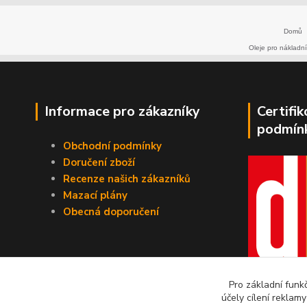
Domů
Oleje pro nákladní
Informace pro zákazníky
Certifi
podmín
Obchodní podmínky
Doručení zboží
Recenze našich zákazníků
Mazací plány
Obecná doporučení
Pro základní funk
účely cílení reklam