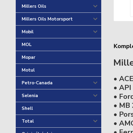
Millers Oils
Millers Oils Motorsport
Mobil
MOL
Komple
Mopar
Mill
Motul
• ACE
Petro-Canada
• API
• Fo
Selenia
• MB 
Shell
• Por
Total
• AMG
• Fer