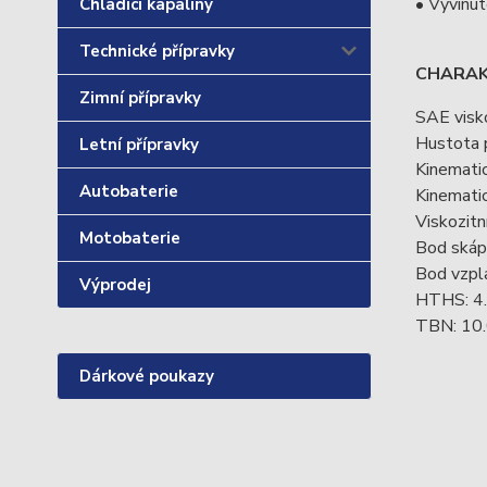
• Vyvinut
Chladící kapaliny
Technické přípravky
CHARAK
Zimní přípravky
SAE visk
Hustota 
Letní přípravky
Kinematic
Autobaterie
Kinematic
Viskozitn
Motobaterie
Bod skáp
Bod vzpl
Výprodej
HTHS: 4.
TBN: 10
Dárkové poukazy