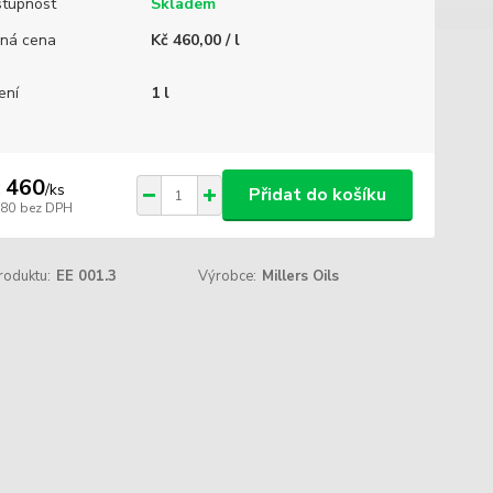
tupnost
Skladem
ná cena
Kč 460,00 / l
ení
1 l
 460
/
ks
Přidat do košíku
380
bez DPH
roduktu:
EE 001.3
Výrobce:
Millers Oils