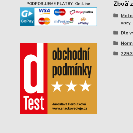
Zboží 
PODPORUJEME PLATBY On-Line
Motor
vozy
Dle v
Norm
229.3