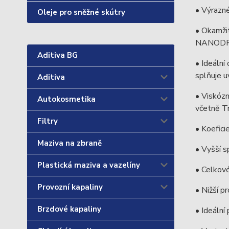
• Výrazné
Oleje pro sněžné skútry
• Okamžit
NANODR
Aditiva BG
• Ideální
splňuje u
Aditiva
• Viskózn
Autokosmetika
včetně Tr
Filtry
• Koefici
Maziva na zbraně
• Vyšší s
Plastická maziva a vazelíny
• Celkové
Provozní kapaliny
• Nižší p
Brzdové kapaliny
• Ideáln