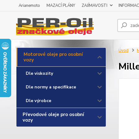
Arianemoto
MAZACÍ PLÁNY
ZAJÍMAVOSTI
INFORMAC
Úvod
M
Motorové oleje pro osobní
vozy
Mill
Dle viskozity
Dle normy a specifikace
Dle výrobce
Převodové oleje pro osobní
vozy