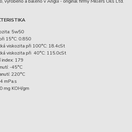
o, vyrobeno a baleno v Anglii - originál firmy Millers Oils Ltd.
TERISTIKA
ozita: 5w50
při 15°C: 0.850
ká viskozita při 100°C: 18.4cSt
ká viskozita při 40°C: 115.0cSt
í index: 179
nutí: -45°C
anutí: 220°C
4 mPa.s
.0 mg KOH/gm