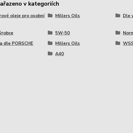
zařazeno v kategoriích
ové oleje pro osobní
Millers Oils
Dle 
ýrobce
5W-50
Nor
a dle PORSCHE
Millers Oils
WSS
A40