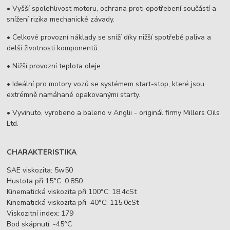
• Vyšší spolehlivost motoru, ochrana proti opotřebení součástí a
snížení rizika mechanické závady.
• Celkové provozní náklady se sníží díky nižší spotřebě paliva a
delší životnosti komponentů.
• Nižší provozní teplota oleje.
• Ideální pro motory vozů se systémem start-stop, které jsou
extrémně namáhané opakovanými starty.
• Vyvinuto, vyrobeno a baleno v Anglii - originál firmy Millers Oils
Ltd.
CHARAKTERISTIKA
SAE viskozita: 5w50
Hustota při 15°C: 0.850
Kinematická viskozita při 100°C: 18.4cSt
Kinematická viskozita při 40°C: 115.0cSt
Viskozitní index: 179
Bod skápnutí: -45°C