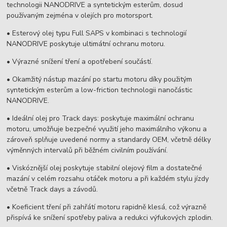
technologii NANODRIVE a syntetickým esterům, dosud
používaným zejména v olejích pro motorsport.
• Esterový olej typu Full SAPS v kombinaci s technologií
NANODRIVE poskytuje ultimátní ochranu motoru.
• Výrazné snížení tření a opotřebení součástí.
• Okamžitý nástup mazání po startu motoru díky použitým
syntetickým esterům a low-friction technologii nanočástic
NANODRIVE.
• Ideální olej pro Track days: poskytuje maximální ochranu
motoru, umožňuje bezpečné využití jeho maximálního výkonu a
zároveň splňuje uvedené normy a standardy OEM, včetně délky
výměnných intervalů při běžném civilním používání.
• Viskóznější olej poskytuje stabilní olejový film a dostatečné
mazání v celém rozsahu otáček motoru a při každém stylu jízdy
včetně Track days a závodů.
• Koeficient tření při zahřátí motoru rapidně klesá, což výrazně
přispívá ke snížení spotřeby paliva a redukci výfukových zplodin.