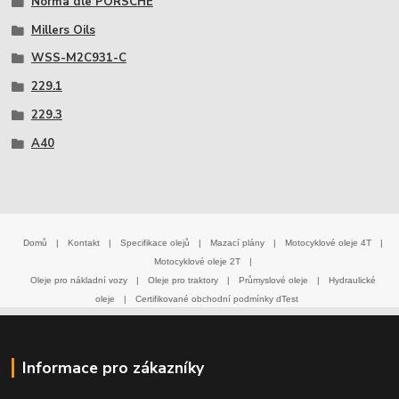
Norma dle PORSCHE
Millers Oils
WSS-M2C931-C
229.1
229.3
A40
Domů
|
Kontakt
|
Specifikace olejů
|
Mazací plány
|
Motocyklové oleje 4T
|
Motocyklové oleje 2T
|
Oleje pro nákladní vozy
|
Oleje pro traktory
|
Průmyslové oleje
|
Hydraulické
oleje
|
Certifikované obchodní podmínky dTest
Informace pro zákazníky