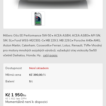
Millers Oils EE Performance 5W-50 • ACEA A3/B4, ACEA A3/B3• API SN,
SM, SL• Ford WSS-M2C931-C• MB 229.3, MB 229.1• Porsche A40• AMG,
Aston Martin, Caterham, Cosworth,• Ferrari, Lotus, Renault, TVR• Vhodný
pro motory mnohých asijských výrobců, vyžadující olej viskozity 5w50
včetně Daihatsu, Honda, Hy...
celý popis
Dostupnost
Není skladem
Měrná cena
Kč 390,00 / l
Balení
5 l
Kč 1 950
/
ks
Kč 1 612
bez DPH
Momentálně není k dispozici