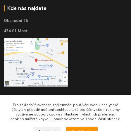
Kde nás najdete
Obchodní 25
434 01 Most
Kontakty
Pro základní funkčnost, zpříjemnění používání webu, analytické
účely a v případě udělení souhlasu také pro účely cílení reklamy
využíváme soubory cookies. Nastavení vlastních preferencí
cookies můžete kdykoli upravit odkazem ve spodní části stránek.