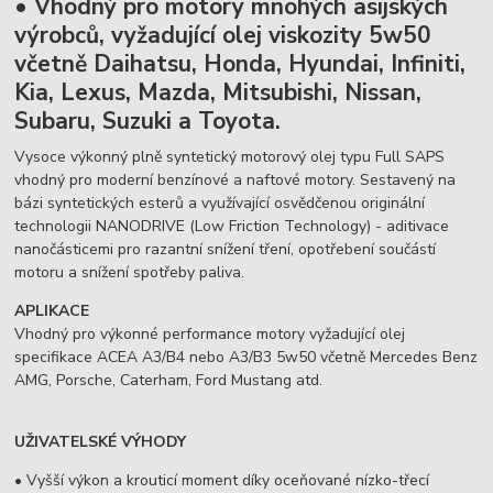
• Vhodný pro motory mnohých asijských
výrobců, vyžadující olej viskozity 5w50
včetně Daihatsu, Honda, Hyundai, Infiniti,
Kia, Lexus, Mazda, Mitsubishi, Nissan,
Subaru, Suzuki a Toyota.
Vysoce výkonný plně syntetický motorový olej typu Full SAPS
vhodný pro moderní benzínové a naftové motory. Sestavený na
bázi syntetických esterů a využívající osvědčenou originální
technologii NANODRIVE (Low Friction Technology) - aditivace
nanočásticemi pro razantní snížení tření, opotřebení součástí
motoru a snížení spotřeby paliva.
APLIKACE
Vhodný pro výkonné performance motory vyžadující olej
specifikace ACEA A3/B4 nebo A3/B3 5w50 včetně Mercedes Benz
AMG, Porsche, Caterham, Ford Mustang atd.
UŽIVATELSKÉ VÝHODY
• Vyšší výkon a krouticí moment díky oceňované nízko-třecí