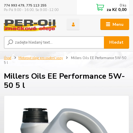
0
ks
774 993 479, 775 113 255
za
Kč 0,00
Po-Pá 9.00 - 16.00, So 9.00 -12.00
Menu
Hledat
Úvod
Motorové oleje pro osobní vozy
Millers Oils EE Performance 5W-50
5 l
Millers Oils EE Performance 5W-
50 5 l