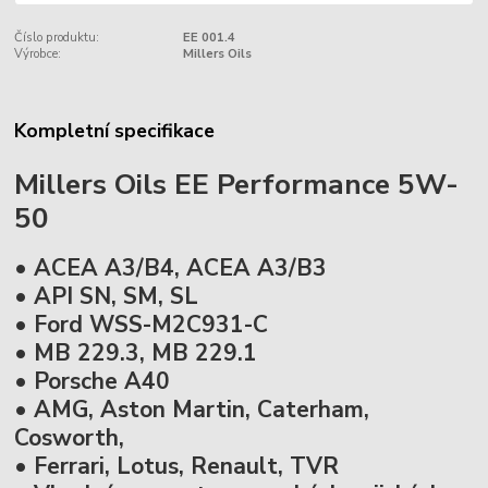
Číslo produktu:
EE 001.4
Výrobce:
Millers Oils
Kompletní specifikace
Millers Oils EE Performance 5W-
50
• ACEA A3/B4, ACEA A3/B3
• API SN, SM, SL
• Ford WSS-M2C931-C
• MB 229.3, MB 229.1
• Porsche A40
• AMG, Aston Martin, Caterham,
Cosworth,
• Ferrari, Lotus, Renault, TVR